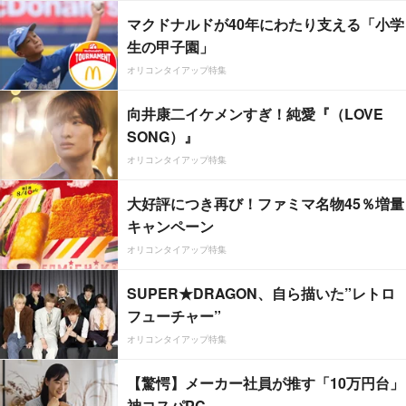
マクドナルドが40年にわたり支える「小学
生の甲子園」
オリコンタイアップ特集
向井康二イケメンすぎ！純愛『（LOVE
SONG）』
オリコンタイアップ特集
大好評につき再び！ファミマ名物45％増量
キャンペーン
オリコンタイアップ特集
SUPER★DRAGON、自ら描いた”レトロ
フューチャー”
オリコンタイアップ特集
【驚愕】メーカー社員が推す「10万円台」
神コスパPC