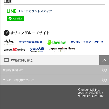
LINE
LINEアカウントメディア
PC版に切り替え
禁無断複写転載
クッキーの使用について
© oricon ME inc.
JASRAC許諾番号：
9009642140Y38026