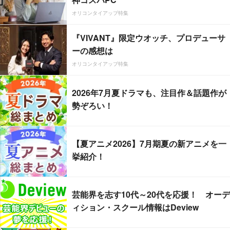
オリコンタイアップ特集
『VIVANT』限定ウオッチ、プロデューサ
ーの感想は
オリコンタイアップ特集
2026年7月夏ドラマも、注目作＆話題作が
勢ぞろい！
【夏アニメ2026】7月期夏の新アニメを一
挙紹介！
芸能界を志す10代～20代を応援！ オーデ
ィション・スクール情報はDeview