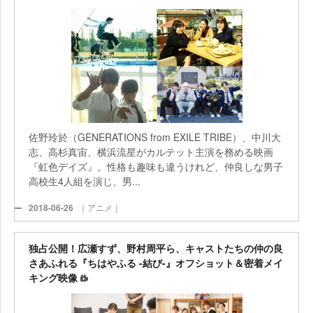
佐野玲於（GENERATIONS from EXILE TRIBE）、中川大
志、高杉真宙、横浜流星がカルテット主演を務める映画
『虹色デイズ』。性格も趣味も違うけれど、仲良しな男子
高校生4人組を演じ、男...
2018-06-26
｜アニメ｜
独占公開！広瀬すず、野村周平ら、キャストたちの仲の良
さあふれる『ちはやふる -結び-』オフショット＆密着メイ
キング映像