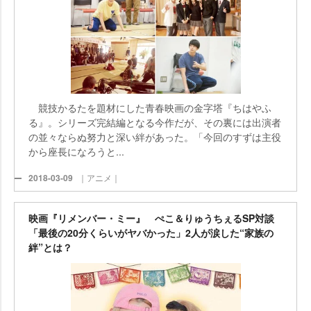
競技かるたを題材にした青春映画の金字塔『ちはやふ
る』。シリーズ完結編となる今作だが、その裏には出演者
の並々ならぬ努力と深い絆があった。「今回のすずは主役
から座長になろうと...
2018-03-09
｜アニメ｜
映画『リメンバー・ミー』 ぺこ＆りゅうちぇるSP対談
「最後の20分くらいがヤバかった」2人が涙した“家族の
絆”とは？