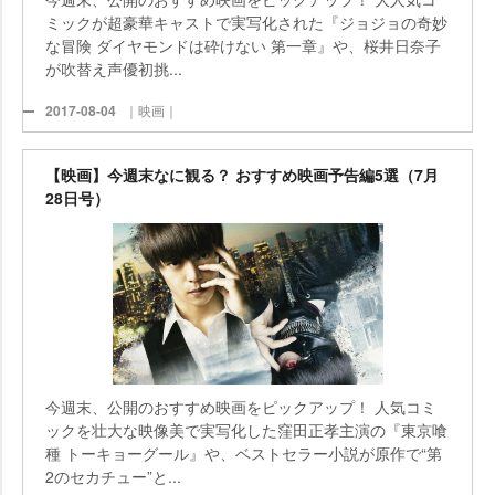
ミックが超豪華キャストで実写化された『ジョジョの奇妙
な冒険 ダイヤモンドは砕けない 第一章』や、桜井日奈子
が吹替え声優初挑...
2017-08-04
｜映画｜
【映画】今週末なに観る？ おすすめ映画予告編5選（7月
28日号）
今週末、公開のおすすめ映画をピックアップ！ 人気コミ
ックを壮大な映像美で実写化した窪田正孝主演の『東京喰
種 トーキョーグール』や、ベストセラー小説が原作で“第
2のセカチュー”と...