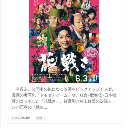
今週末、公開中の気になる映画をピックアップ！ 人気
漫画の実写化『トモダチゲーム』や、狂言×歌舞伎×日本映
画がコラボした『花戦さ』、綾野剛と村上虹郎の決闘シー
ンが圧巻の『武曲...
2017-06-02
｜映画｜