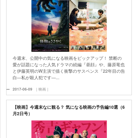
今週末、公開中の気になる映画をピックアップ！ 禁断の
愛が話題になった人気ドラマの続編『昼顔』や、藤原竜也
と伊藤英明のW主演で描く衝撃のサスペンス『22年目の告
白―私が殺人犯です―...
2017-06-09
｜映画｜
【映画】今週末なに観る？ 気になる映画の予告編10選（6
月2日号）