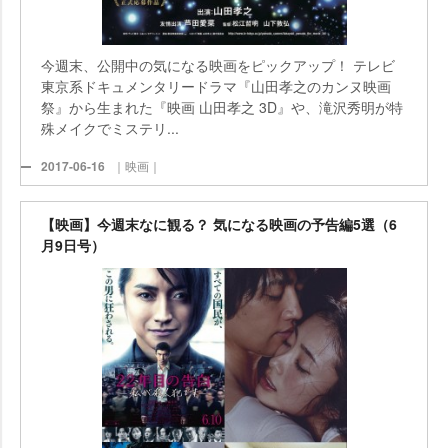
今週末、公開中の気になる映画をピックアップ！ テレビ
東京系ドキュメンタリードラマ『山田孝之のカンヌ映画
祭』から生まれた『映画 山田孝之 3D』や、滝沢秀明が特
殊メイクでミステリ...
2017-06-16
｜映画｜
【映画】今週末なに観る？ 気になる映画の予告編5選（6
月9日号）