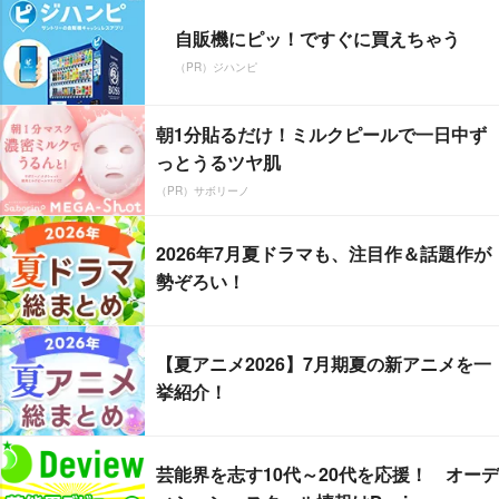
自販機にピッ！ですぐに買えちゃう
（PR）ジハンピ
朝1分貼るだけ！ミルクピールで一日中ず
っとうるツヤ肌
（PR）サボリーノ
2026年7月夏ドラマも、注目作＆話題作が
勢ぞろい！
【夏アニメ2026】7月期夏の新アニメを一
挙紹介！
芸能界を志す10代～20代を応援！ オーデ