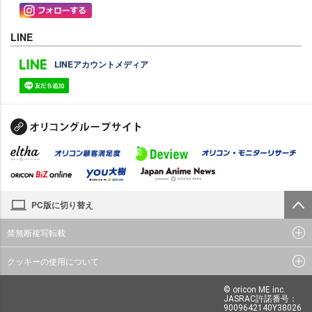
LINE
LINEアカウントメディア
PC版に切り替え
禁無断複写転載
クッキーの使用について
© oricon ME inc.
JASRAC許諾番号：
9009642140Y38026