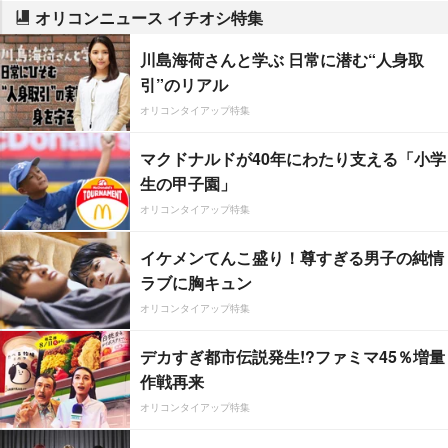
オリコンニュース イチオシ特集
川島海荷さんと学ぶ 日常に潜む“人身取
引”のリアル
オリコンタイアップ特集
マクドナルドが40年にわたり支える「小学
生の甲子園」
オリコンタイアップ特集
イケメンてんこ盛り！尊すぎる男子の純情
ラブに胸キュン
オリコンタイアップ特集
デカすぎ都市伝説発生!?ファミマ45％増量
作戦再来
オリコンタイアップ特集