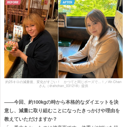
約25キロの減量後、変化がすごい！ かつてと同じポーズで…！／Ah Chan
さん（＠ahchan_031218）提供
――今回、約100kgの時から本格的なダイエットを決
意し、減量に取り組むことになったきっかけや理由を
教えていただけますか？