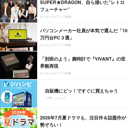
SUPER★DRAGON、自ら描いた”レトロ
フューチャー”
オリコンタイアップ特集
パソコンメーカー社員が本気で選んだ「10
万円台PC３選」
オリコンタイアップ特集
「別班のよう」腕時計で『VIVANT』の世
界観再現
オリコンタイアップ特集
自販機にピッ！ですぐに買えちゃう
（PR）ジハンピ
2026年7月夏ドラマも、注目作＆話題作が
勢ぞろい！