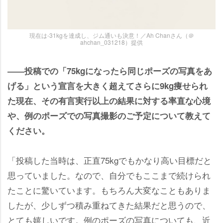
現在は-31kgを達成し、ジム通いも決意！／Ah Chanさん（＠
ahchan_031218）提供
――投稿での「75kgになったら同じポーズの写真をあ
げる」という宣言を大きく超えてさらに9kg痩せられ
た現在、その有言実行以上の結果に対する率直な心境
、例のポーズでの写真撮影のご予定について教えて
ください。
「投稿した当時は、正直75kgでもかなり高い目標だと
思っていました。なので、自分でもここまで続けられ
たことに驚いています。もちろん大変なこともありま
したが、少しずつ積み重ねてきた結果だと思うので、
とても嬉しいです。例のポーズの写真についても、近