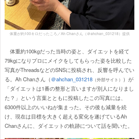
体重が約100キロだったころ／Ah Chanさん（＠ahchan_031218）提供
体重約100kgだった当時の姿と、ダイエットを経て
79kgになりプロにメイクをしてもらった姿を比較した
写真がThreadsなどのSNSに投稿され、反響を呼んでい
る。Ah Chanさん（
＠ahchan_031218
）が
（外部サイト）
「ダイエットは1番の整形と言いますが別人になりまし
た？」という言葉とともに投稿したこの写真には、
6300件以上のいいねが集まった。その後も減量を続
け、現在は目標を大きく超える変化を遂げているAh
Chanさんに、ダイエットの軌跡について話を聞いた。