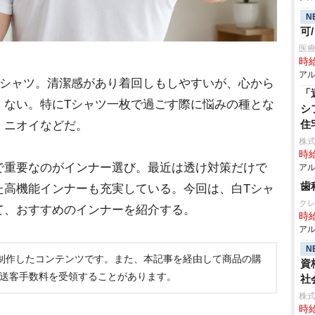
N
可
医療
時給
アル
シャツ。清潔感があり着回しもしやすいが、心から
「
くない。特にTシャツ一枚で過ごす際に悩みの種とな
シ
住
、ニオイなどだ。
株式
時給
重要なのがインナー選び。最近は透け対策だけで
アル
歯
た高機能インナーも充実している。今回は、白Tシャ
ク
て、おすすめのインナーを紹介する。
時給
アル
N
制作したコンテンツです。また、本記事を経由して商品の購
資
ら送客手数料を受領することがあります。
社
株式
時給