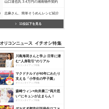
山口達也氏 3.4万円の湘南物件契約
0
志麻さん、簡単そうめんレシピ紹介
11位以下を見る
川島海荷さんと学ぶ 日常に潜
む“人身取引”のリアル
オリコンタイアップ特集
マクドナルドが40年にわたり
支える「小学生の甲子園」
オリコンタイアップ特集
森崎ウィン×向井康二“両片思
い”にキュンが止まらん！
オリコンタイアップ特集
デカすぎ都市伝説発生!?ファ