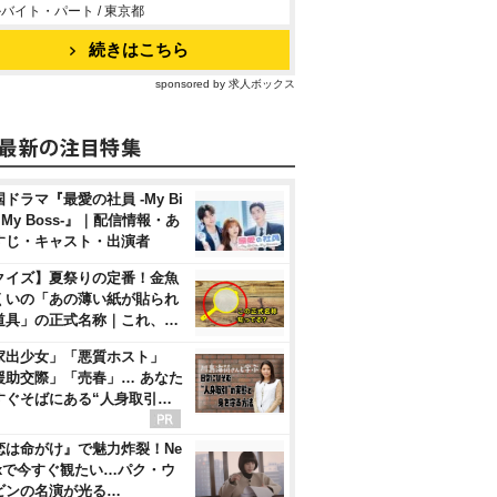
バイト・パート / 東京都
続きはこちら
sponsored by 求人ボックス
ドラマ『最愛の社員 -My Bi
, My Boss-』｜配信情報・あ
すじ・キャスト・出演者
クイズ】夏祭りの定番！金魚
くいの「あの薄い紙が貼られ
道具」の正式名称｜これ、…
家出少女」「悪質ホスト」
援助交際」「売春」… あなた
すぐそばにある“人身取引…
恋は命がけ』で魅力炸裂！Ne
flixで今すぐ観たい…パク・ウ
ビンの名演が光る…