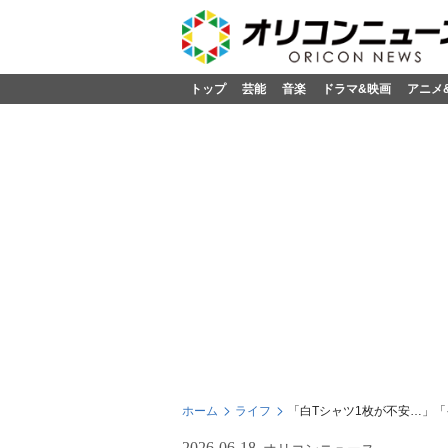
トップ
芸能
音楽
ドラマ&映画
アニメ
ホーム
ライフ
「白Tシャツ1枚が不安…」
2026-06-18