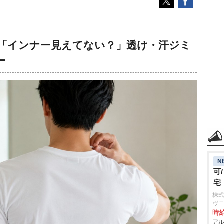
」「インナー見えてない？」透け・汗ジミ
ー
N
可
宅
株式
ヴ
時給
アル