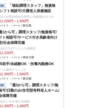
「福祉調理スタッフ」無資格
EW
/シフト相談可/介護老人保健施設
法人社団自靖会/介護老人保健施設 めぐみ
1,226円～1,500円
バイト・パート / 東京都
週1から可」調理スタッフ/無資格可/
フト相談可/サービス付き高齢者向け
宅/社会保障完備
会社T.S.I/アンジェス相模原
1,225円
バイト・パート / 神奈川県
科助手/未経験OK・扶養内勤務OK
レール歯科クリニック
1,300円～1,500円
バイト・パート / 東京都
「週3から可」調理スタッフ/無
EW
格可/日勤のみ/住宅型有料老人ホーム/
会保障完備
会社いずみ/菜の花葛飾
1,300円～1,400円