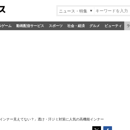
ニュース・特集
&ゲーム
動画配信サービス
スポーツ
社会・経済
グルメ
ビューティ
ラ
「インナー見えてない？」透け・汗ジミ対策に人気の高機能インナー