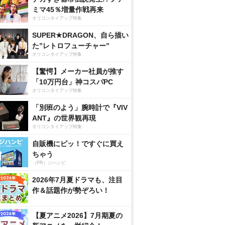
ミマ45％増量作戦再来
オリコンタイアップ特集
SUPER★DRAGON、自ら描い
た”レトロフューチャー”
オリコンタイアップ特集
【驚愕】メーカー社員が推す
「10万円台」神コスパPC
オリコンタイアップ特集
「別班のよう」腕時計で『VIV
ANT』の世界観再現
オリコンタイアップ特集
自販機にピッ！ですぐに買え
ちゃう
（PR）ジハンピ
2026年7月夏ドラマも、注目
作＆話題作が勢ぞろい！
【夏アニメ2026】7月期夏の