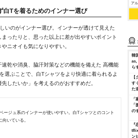
アル
ず白Tを着るためのインナー選び
しいのがインナー選び。インナーが透けて見えた
しまったりと、思った以上に差が出やすいポイント
きやニオイも気になりやすい。
韓国
as
速乾や消臭、脇汗対策などの機能を備えた 高機能
ら
を選ぶことで、白Tシャツをより快適に着られるよ
【
優先したいか」を考えるのがおすすめだ。
す
た
「
「
の
 ベージュ系のインナーが使いやすい。白Tシャツとのコント
に向いている。
『
t
ン