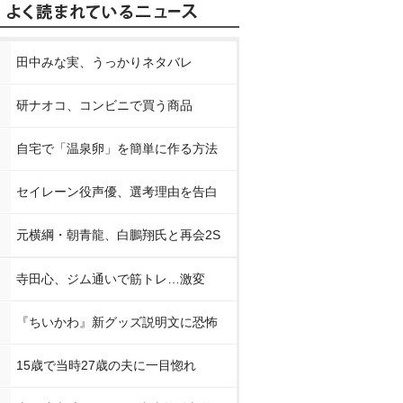
田中みな実、うっかりネタバレ
研ナオコ、コンビニで買う商品
自宅で「温泉卵」を簡単に作る方法
セイレーン役声優、選考理由を告白
元横綱・朝青龍、白鵬翔氏と再会2S
寺田心、ジム通いで筋トレ…激変
『ちいかわ』新グッズ説明文に恐怖
15歳で当時27歳の夫に一目惚れ