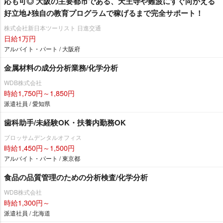
応も可◎ 大阪の主要都市である、天王寺や難波にすぐ向かえる
好立地♪独自の教育プログラムで稼げるまで完全サポート！
株式会社新日本ツーリスト 日進交通
日給1万円
アルバイト・パート / 大阪府
金属材料の成分分析業務/化学分析
WDB株式会社
時給1,750円～1,850円
派遣社員 / 愛知県
歯科助手/未経験OK・扶養内勤務OK
ブロッサムデンタルオフィス
時給1,450円～1,500円
アルバイト・パート / 東京都
食品の品質管理のための分析検査/化学分析
WDB株式会社
時給1,300円～
派遣社員 / 北海道