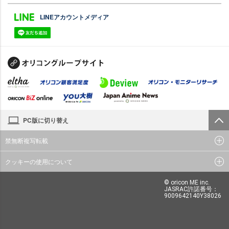
LINEアカウントメディア
PC版に切り替え
禁無断複写転載
クッキーの使用について
© oricon ME inc.
JASRAC許諾番号：
9009642140Y38026