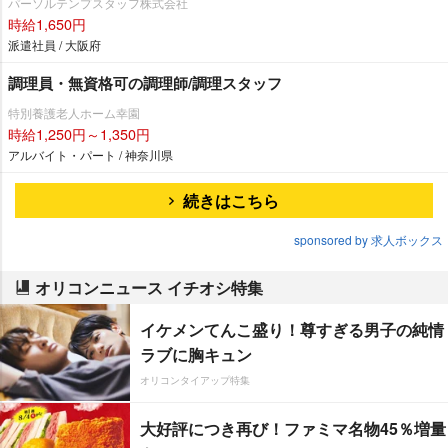
パーソルテンプスタッフ株式会社
時給1,650円
派遣社員 / 大阪府
調理員・無資格可の調理師/調理スタッフ
特別養護老人ホーム幸園
時給1,250円～1,350円
アルバイト・パート / 神奈川県
続きはこちら
sponsored by 求人ボックス
オリコンニュース イチオシ特集
イケメンてんこ盛り！尊すぎる男子の純情
ラブに胸キュン
オリコンタイアップ特集
大好評につき再び！ファミマ名物45％増量