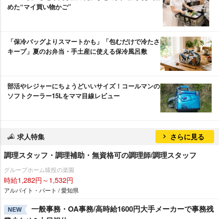
めた“マイ買い物かご”
「保冷バッグよりスマートかも」「包むだけで冷たさ
キープ」夏のお弁当・手土産に使える保冷風呂敷
部活やレジャーにちょうどいいサイズ！コールマンの
ソフトクーラー15Lをママ目線レビュー
求人特集
さらに見る
調理スタッフ・調理補助・無資格可の調理師/調理スタッフ
グループホーム猿投の楽園
時給1,282円～1,532円
アルバイト・パート / 愛知県
一般事務・OA事務/高時給1600円大手メーカーで事務残
NEW