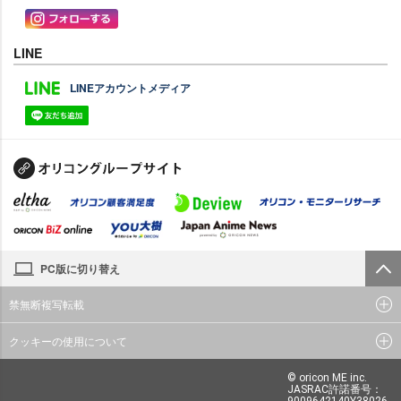
LINE
LINEアカウントメディア
PC版に切り替え
禁無断複写転載
クッキーの使用について
© oricon ME inc.
JASRAC許諾番号：
9009642140Y38026