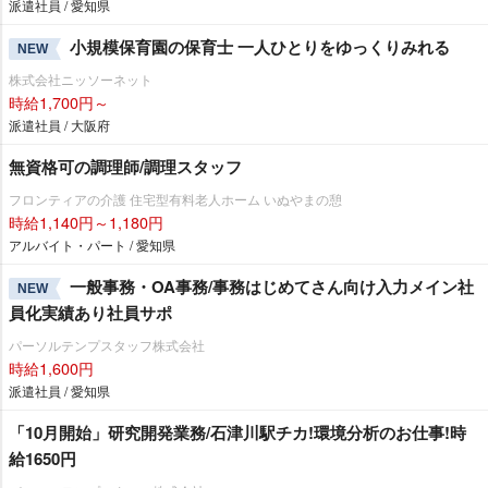
派遣社員 / 愛知県
小規模保育園の保育士 一人ひとりをゆっくりみれる
NEW
株式会社ニッソーネット
時給1,700円～
派遣社員 / 大阪府
無資格可の調理師/調理スタッフ
フロンティアの介護 住宅型有料老人ホーム いぬやまの憩
時給1,140円～1,180円
アルバイト・パート / 愛知県
一般事務・OA事務/事務はじめてさん向け入力メイン社
NEW
員化実績あり社員サポ
パーソルテンプスタッフ株式会社
時給1,600円
派遣社員 / 愛知県
「10月開始」研究開発業務/石津川駅チカ!環境分析のお仕事!時
給1650円