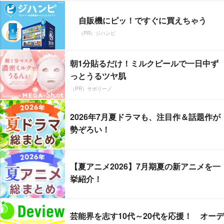
自販機にピッ！ですぐに買えちゃう
（PR）ジハンピ
朝1分貼るだけ！ミルクピールで一日中ず
っとうるツヤ肌
（PR）サボリーノ
2026年7月夏ドラマも、注目作＆話題作が
勢ぞろい！
【夏アニメ2026】7月期夏の新アニメを一
挙紹介！
芸能界を志す10代～20代を応援！ オーデ