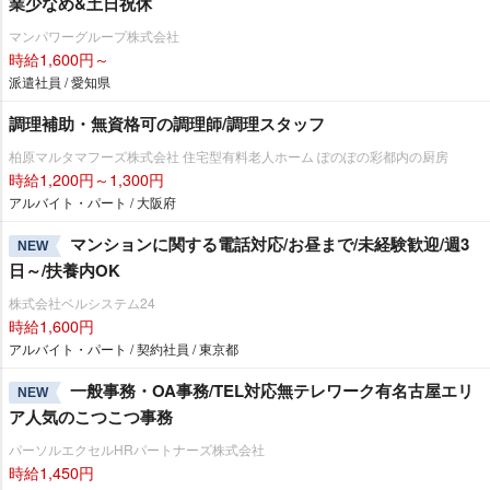
業少なめ&土日祝休
マンパワーグループ株式会社
時給1,600円～
派遣社員 / 愛知県
調理補助・無資格可の調理師/調理スタッフ
柏原マルタマフーズ株式会社 住宅型有料老人ホーム ぽのぽの彩都内の厨房
時給1,200円～1,300円
アルバイト・パート / 大阪府
マンションに関する電話対応/お昼まで/未経験歓迎/週3
NEW
日～/扶養内OK
株式会社ベルシステム24
時給1,600円
アルバイト・パート / 契約社員 / 東京都
一般事務・OA事務/TEL対応無テレワーク有名古屋エリ
NEW
ア人気のこつこつ事務
パーソルエクセルHRパートナーズ株式会社
時給1,450円