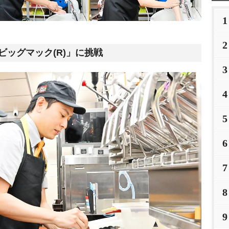
1
2
ッグマック(R)」に挑戦
3
4
5
6
7
8
9