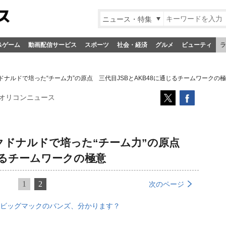
ニュース・特集
&ゲーム
動画配信サービス
スポーツ
社会・経済
グルメ
ビューティ
ラ
ナルドで培った“チーム力”の原点 三代目JSBとAKB48に通じるチームワークの
オリコンニュース
クドナルドで培った“チーム力”の原点
通じるチームワークの極意
1
2
次のページ
ビッグマックのバンズ、分かります？