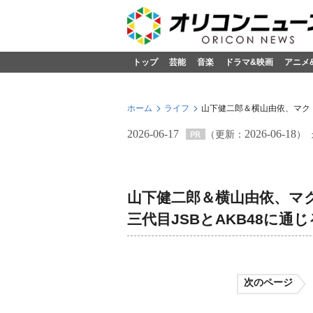
トップ
芸能
音楽
ドラマ&映画
アニメ
ホーム
ライフ
山下健二郎＆横山由依、マクド
2026-06-17
2026-06-18
（更新：
）
山下健二郎＆横山由依、マ
三代目JSBとAKB48に
次のページ