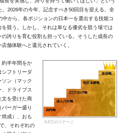
が成長を実感し、誇りを持って働いてほしい」という
た。2026年の今年、記念すべき50回目を迎える。全
ルーの中から、各ポジションの日本一を選出する技能コ
力を競う。しかし、それは単なる優劣を競う場では
ーの誇りを育む役割も担っている。そうした成長の
い店舗体験へと還元されていく。
、約半年間をか
はシフトリーダ
ーソン（マック
ー、ドライブス
注文を受けた商
（バーガー盛り
ィ焼成）、おも
AJCCのステージ
ンで、それぞれの