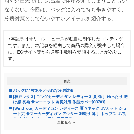
時や外出先では、気温差で体が冷えてしまうことも少
なくない。今回は、バッグに入れて持ち歩きやすく、
冷房対策として使いやすいアイテムを紹介する。
※本記事はオリコンニュースが独自に制作したコンテンツ
です。また、本記事を経由して商品の購入が発生した場合
に、ECサイト等から送客手数料を受領することがありま
す。
目次
バッグに1枚あると安心な冷房対策
[神戸レタス] ロングカーディガン レディース 夏 薄手 ゆったり 透
け感 長袖 サマーニット 冷房対策 体型カバー[C3703]
[WindTour] カーディガン レディース 夏 Vネック UVカット ショ
ート丈 サマーカーディガン アウター 羽織り 薄手 トップス UV対
策 冷房対策 ボレロ 通気 通勤通学
全部見る
[Harewith] スカーフ ストール 【 春夏 】 レディース マフラー 薄
手 大判 UVカット 紫外線対策 日焼け防止 羽織【日本ブランド】