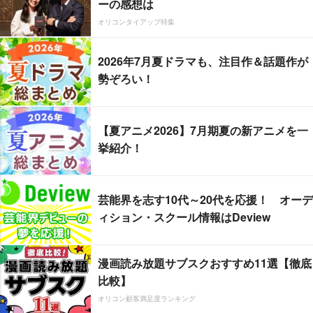
ーの感想は
オリコンタイアップ特集
2026年7月夏ドラマも、注目作＆話題作が
勢ぞろい！
【夏アニメ2026】7月期夏の新アニメを一
挙紹介！
芸能界を志す10代～20代を応援！ オーデ
ィション・スクール情報はDeview
漫画読み放題サブスクおすすめ11選【徹底
比較】
オリコン顧客満足度ランキング