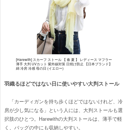
[Harewith] スカーフ ストール 【 春 夏 】 レディース マフラー
薄手 大判 UVカット 紫外線対策 日焼け防止 【日本ブランド】
綿 冷房 冷感 母の日 (イエロー)
羽織るほどではない日に使いやすい大判ストール
「カーディガンを持ち歩くほどではないけれど、冷
房が少し気になる」という人には、大判ストールも選
択肢のひとつ。Harewithの大判ストールは、薄手で軽
く、バッグの中にも収納しやすい。