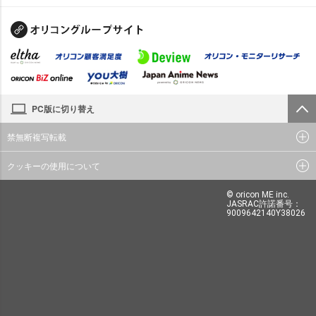
PC版に切り替え
禁無断複写転載
クッキーの使用について
© oricon ME inc.
JASRAC許諾番号：
9009642140Y38026