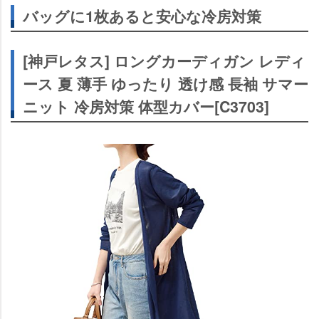
綿 冷房 冷感 母の日
バッグに1枚あると安心な冷房対策
[R10righten] シアーブルゾン レディース カーディガン トップス
長袖 UVカット 前開き フード付き 透け感 夏 冷房対策 ゆったり
体型カバー 無地 通気 薄手 柔らかい おしゃれ カジュアル デイリ
[神戸レタス] ロングカーディガン レディ
ー お出掛け
バッグに1枚あるだけで意外と助かる
ース 夏 薄手 ゆったり 透け感 長袖 サマー
ニット 冷房対策 体型カバー[C3703]