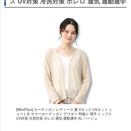
ス UV対策 冷房対策 ボレロ 通気 通勤通学
[WindTour] カーディガン レディース 夏 Vネック UVカット シ
ョート丈 サマーカーディガン アウター 羽織り 薄手 トップス
UV対策 冷房対策 ボレロ 通気 通勤通学 XL ベージュ