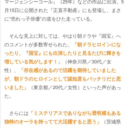
マージェンシーコール』（25年）などの作品に出演。5
月15日に公開された『正直不動産』にも登場し、まさ
に“売れっ子俳優”の道をひた走っている。
そんな見上に対しては、やはり朝ドラや『国宝』へ
のコメントが多数寄せられた。
「朝ドラヒロインにな
ったり、『国宝』にも出演したりと見るたびに輝きを
（神奈川県／30代／女
増している気がします！」
性）、
「存在感があるので活躍を期待していました
が、朝ドラのヒロインとして認知度もバッチリだと思
（東京都／20代／女性）といった声があっ
いました」
た。
さらには
「ミステリアスでありながら透明感もある
（茨城県
独特のオーラを持ってて大活躍すると思う」