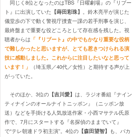
同じく8位となったのはTBS『日曜劇場』の『リブー
ト』に出演していた
。鈴木亮平が演じた
【蒔田彩珠】
儀堂歩の下で動く警視庁捜査一課の若手刑事を演じ、
最終盤まで重要な役どころとして存在感を残した。視
聴者からは
「『リブート』の中でもかなり重要な役柄
で難しかったと思いますが、とても惹きつけられる演
技に感動しました。これからに注目したいなと思って
（埼玉県／40代／女性）と期待する声が上
います！」
がっていた。
そのほか、3位の
は、ラジオ番組『ナイン
【吉川愛】
ティナインのオールナイトニッポン』（ニッポン放
送）などを手掛ける人気放送作家・小西マサテル氏原
作で、7月にスタートする『名探偵のままでいて』
で“テレ朝連ドラ初主演”。4位の
も、バカ
【森田望智】