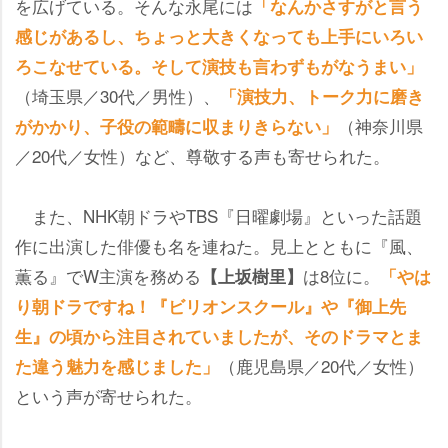
を広げている。そんな永尾には
「なんかさすがと言う
感じがあるし、ちょっと大きくなっても上手にいろい
ろこなせている。そして演技も言わずもがなうまい」
（埼玉県／30代／男性）、
「演技力、トーク力に磨き
（神奈川県
がかかり、子役の範疇に収まりきらない」
／20代／女性）など、尊敬する声も寄せられた。
また、NHK朝ドラやTBS『日曜劇場』といった話題
作に出演した俳優も名を連ねた。見上とともに『風、
薫る』でW主演を務める
は8位に。
【上坂樹里】
「やは
り朝ドラですね！『ビリオンスクール』や『御上先
生』の頃から注目されていましたが、そのドラマとま
（鹿児島県／20代／女性）
た違う魅力を感じました」
という声が寄せられた。