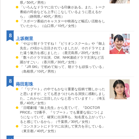
県／50代／男性）
「いろんなドラマに出ている印象がある。また、トーク
番組の司会なども上手にこなしているように思えるか
ら」（静岡県／40代／男性）
「スポーツ番組のキャスターや映画など幅広い活動をし
ていたから」（山口県／10代／女性）
8
上坂樹里
「やはり朝ドラですね！『ビリオンスクール』や『御上
先生』の頃から注目されていましたが、そのドラマとま
た違う魅力を感じました」（鹿児島県／20代／女性）
「数々のドラマ出演、CM、NHK連続ドラマ主演など活
躍がすごい」（香川県／30代／女性）
「『JR SKI』で初めて知って、朝ドラも頑張っている」
（島根県／10代／男性）
8
蒔田彩珠
「『リブート』の中でもかなり重要な役柄で難しかった
と思いますが、とても惹きつけられる演技に感動しまし
た。これからに注目したいなと思っています！」（埼玉
県／40代／女性）
「日曜劇場『御上先生』から見ていて、『DOCTOR
PRICE』で2番手、『リブート』でも重要な役につくよ
うになっていて、確実に出演率も、知名度も上がってい
ると感じているから」（千葉県／30代／女性）
「コンスタントにドラマに出演して実力を示している」
（東京都／40代／女性）