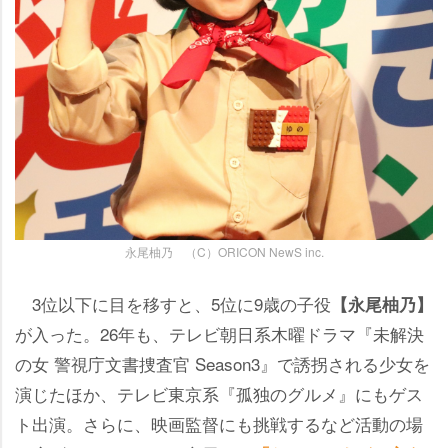
永尾柚乃 （C）ORICON NewS inc.
3位以下に目を移すと、5位に9歳の子役
【永尾柚乃】
が入った。26年も、テレビ朝日系木曜ドラマ『未解決
の女 警視庁文書捜査官 Season3』で誘拐される少女を
演じたほか、テレビ東京系『孤独のグルメ』にもゲス
ト出演。さらに、映画監督にも挑戦するなど活動の場