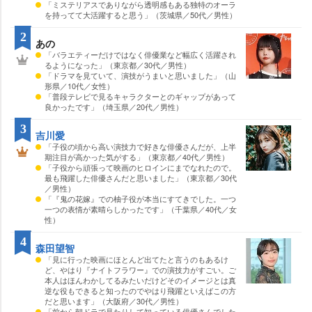
「ミステリアスでありながら透明感もある独特のオーラ
を持ってて大活躍すると思う」（茨城県／50代／男性）
2
あの
「バラエティーだけではなく俳優業など幅広く活躍され
るようになった」（東京都／30代／男性）
「ドラマを見ていて、演技がうまいと思いました」（山
形県／10代／女性）
「普段テレビで見るキャラクターとのギャップがあって
良かったです」（埼玉県／20代／男性）
3
吉川愛
「子役の頃から高い演技力で好きな俳優さんだが、上半
期注目が高かった気がする」（東京都／40代／男性）
「子役から頑張って映画のヒロインにまでなれたので。
最も飛躍した俳優さんだと思いました」（東京都／30代
／男性）
「『鬼の花嫁』での柚子役が本当にすてきでした。一つ
一つの表情が素晴らしかったです」（千葉県／40代／女
性）
4
森田望智
「見に行った映画にほとんど出てたと言うのもあるけ
ど、やはり『ナイトフラワー』での演技力がすごい。ご
本人はほんわかしてるみたいだけどそのイメージとは真
逆な役もできると知ったのでやはり飛躍といえばこの方
だと思います」（大阪府／30代／男性）
「前から朝ドラで見たりして知っている俳優さんでした