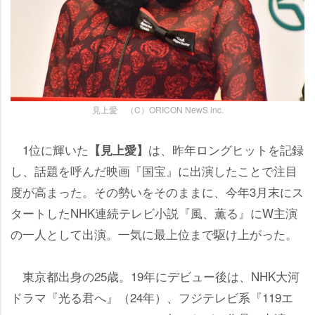
見上愛 （C）ORICON NewS inc.
1位に輝いた
は、昨年ロングヒットを記録
【見上愛】
し、話題を呼んだ映画『国宝』に出演したことで注目
度が高まった。その勢いをそのままに、今年3月末にス
タートしたNHK連続テレビ小説『風、薫る』にW主演
の一人として出演。一気に最上位まで駆け上がった。
東京都出身の25歳。19年にデビュー後は、NHK大河
ドラマ『光る君へ』（24年）、フジテレビ系『119エ