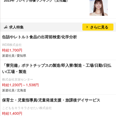
2023年 ブレイク俳優ランキング（女性編）
求人特集
さらに見る
缶詰やレトルト食品の出荷前検査/化学分析
WDB株式会社
時給1,700円
派遣社員 / 愛知県
「寮完備」ポテトチップスの製造/即入寮/製造・工場/日勤/日払
い/工場・製造
株式会社京栄センター
時給1,230円～1,538円
派遣社員 / 北海道
保育士・児童指導員/児童発達支援・放課後デイサービス
こどもをキラキラさせたい株式会社
時給1,400円