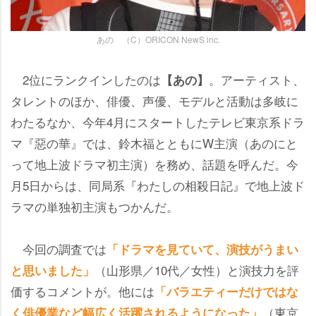
あの （C）ORICON NewS inc.
2位にランクインしたのは
。アーティスト、
【あの】
タレントのほか、俳優、声優、モデルと活動は多岐に
わたるなか、今年4月にスタートしたテレビ東京系ドラ
マ『惡の華』では、鈴木福とともにW主演（あのにと
って地上波ドラマ初主演）を務め、話題を呼んだ。今
月5日からは、同局系『わたしの相殺日記』で地上波ド
ラマの単独初主演もつかんだ。
今回の調査では
「ドラマを見ていて、演技がうまい
（山形県／10代／女性）と演技力を評
と思いました」
価するコメントが。他には
「バラエティーだけではな
（東京
く俳優業など幅広く活躍されるようになった」