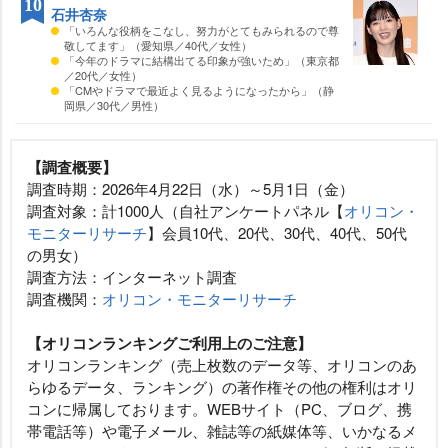
10
石井杏奈
「いろんな役柄をこなし、努力がとてもみられるので尊
敬してます」（愛知県／40代／女性）
「今年のドラマに結構出てる印象が強いため」（東京都
／20代／女性）
「CMやドラマで最近よく見るようになったから」（静
岡県／30代／男性）
【調査概要】
調査時期：2026年4月22日（水）～5月1日（金）
調査対象：計1000人（自社アンケートパネル【
オリコン・
モニターリサーチ
】会員10代、20代、30代、40代、50代
の男女）
調査方法：インターネット調査
調査機関：
オリコン・モニターリサーチ
【オリコンランキングご利用上のご注意】
オリコンランキング（売上枚数のデータ等、オリコンのあ
らゆるデータ、ランキング）の著作権その他の権利はオリ
コンに帰属しております。WEBサイト（PC、ブログ、携
帯電話等）や電子メール、雑誌等の紙媒体等、いかなるメ