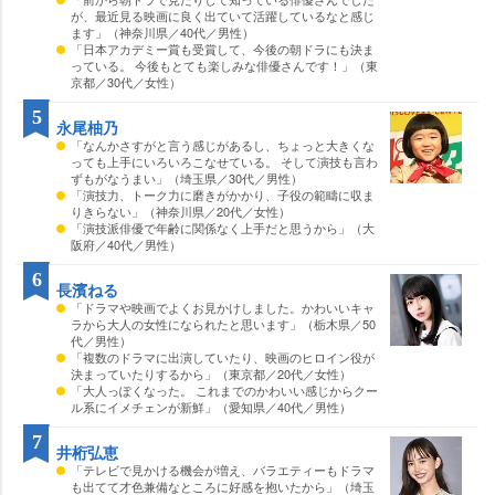
が、最近見る映画に良く出ていて活躍しているなと感じ
ます」（神奈川県／40代／男性）
「日本アカデミー賞も受賞して、今後の朝ドラにも決ま
っている。 今後もとても楽しみな俳優さんです！」（東
京都／30代／女性）
5
永尾柚乃
「なんかさすがと言う感じがあるし、ちょっと大きくな
っても上手にいろいろこなせている。 そして演技も言わ
ずもがなうまい」（埼玉県／30代／男性）
「演技力、トーク力に磨きがかかり、子役の範疇に収ま
りきらない」（神奈川県／20代／女性）
「演技派俳優で年齢に関係なく上手だと思うから」（大
阪府／40代／男性）
6
長濱ねる
「ドラマや映画でよくお見かけしました。かわいいキャ
ラから大人の女性になられたと思います」（栃木県／50
代／男性）
「複数のドラマに出演していたり、映画のヒロイン役が
決まっていたりするから」（東京都／20代／女性）
「大人っぽくなった。 これまでのかわいい感じからクー
ル系にイメチェンが新鮮」（愛知県／40代／男性）
7
井桁弘恵
「テレビで見かける機会が増え、バラエティーもドラマ
も出てて才色兼備なところに好感を抱いたから」（埼玉