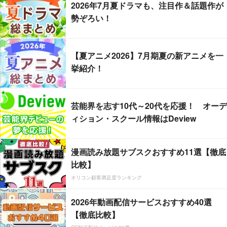
2026年7月夏ドラマも、注目作＆話題作が
勢ぞろい！
【夏アニメ2026】7月期夏の新アニメを一
挙紹介！
芸能界を志す10代～20代を応援！ オーデ
ィション・スクール情報はDeview
漫画読み放題サブスクおすすめ11選【徹底
比較】
オリコン顧客満足度ランキング
2026年動画配信サービスおすすめ40選
【徹底比較】