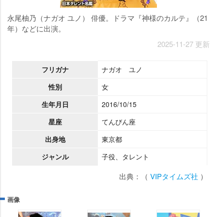
永尾柚乃（ナガオ ユノ） 俳優。ドラマ『神様のカルテ』（21
年）などに出演。
2025-11-27 更新
フリガナ
ナガオ ユノ
性別
女
生年月日
2016/10/15
星座
てんびん座
出身地
東京都
ジャンル
子役、タレント
出典：（
VIPタイムズ社
）
画像