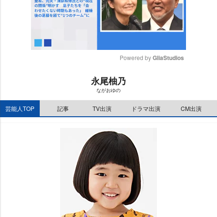
Powered by 
GliaStudios
M
永尾柚乃
u
ながおゆの
t
e
芸能人TOP
記事
TV出演
ドラマ出演
CM出演