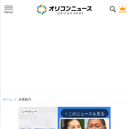
ホーム
永尾柚乃
このニュースを見る
arrow_forward_ios