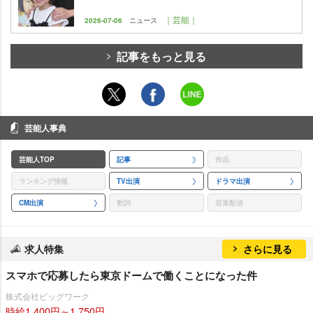
｜芸能｜
2026-07-06
ニュース
記事をもっと見る
芸能人事典
芸能人TOP
記事
作品
ランキング情報
TV出演
ドラマ出演
CM出演
歌詞
音楽配信
求人特集
さらに見る
スマホで応募したら東京ドームで働くことになった件
株式会社ビッグワーク
時給1,400円～1,750円