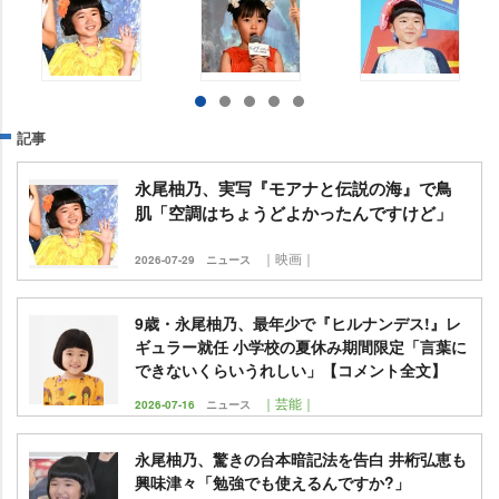
記事
永尾柚乃、実写『モアナと伝説の海』で鳥
肌「空調はちょうどよかったんですけど」
｜映画｜
2026-07-29
ニュース
9歳・永尾柚乃、最年少で『ヒルナンデス!』レ
ギュラー就任 小学校の夏休み期間限定「言葉に
できないくらいうれしい」【コメント全文】
｜芸能｜
2026-07-16
ニュース
永尾柚乃、驚きの台本暗記法を告白 井桁弘恵も
興味津々「勉強でも使えるんですか?」