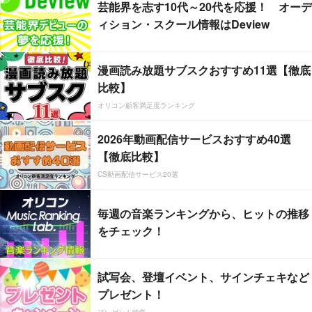
芸能界を志す10代～20代を応援！ オーデ
ィション・スクール情報はDeview
漫画読み放題サブスクおすすめ11選【徹底
比較】
オリコン顧客満足度ランキング
2026年動画配信サービスおすすめ40選
【徹底比較】
CS動画配信サービス20選
毎週の音楽ランキングから、ヒットの推移
をチェック！
試写会、登壇イベント、サインチェキなど
プレゼント！
プレゼント特集