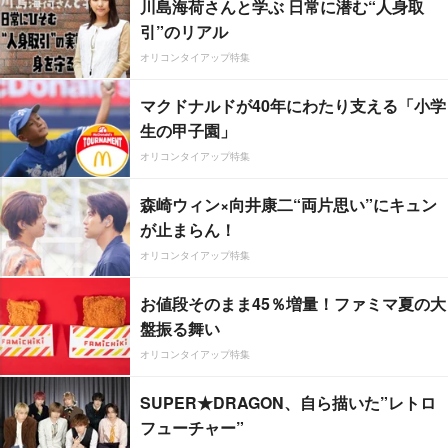
川島海荷さんと学ぶ 日常に潜む“人身取
引”のリアル
オリコンタイアップ特集
マクドナルドが40年にわたり支える「小学
生の甲子園」
オリコンタイアップ特集
森崎ウィン×向井康二“両片思い”にキュン
が止まらん！
オリコンタイアップ特集
お値段そのまま45％増量！ファミマ夏の大
盤振る舞い
オリコンタイアップ特集
SUPER★DRAGON、自ら描いた”レトロ
フューチャー”