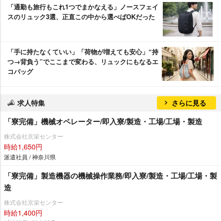
「通勤も旅行もこれ1つでまかなえる」ノースフェイ
スのリュック3選、正直この中から選べばOKだった
「手に持たなくていい」「荷物が増えても安心」“持
つ→背負う”でここまで変わる、リュックにもなるエ
コバッグ
求人特集
さらに見る
「寮完備」機械オペレーター/即入寮/製造・工場/工場・製造
株式会社京栄センター
時給1,650円
派遣社員 / 神奈川県
「寮完備」製造機器の機械操作業務/即入寮/製造・工場/工場・製
造
株式会社京栄センター
時給1,400円