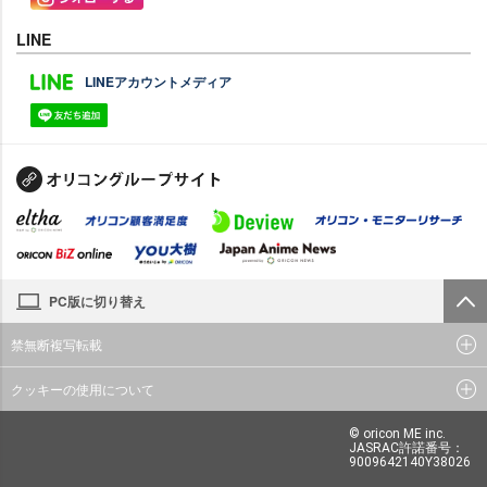
LINE
LINEアカウントメディア
PC版に切り替え
禁無断複写転載
クッキーの使用について
© oricon ME inc.
JASRAC許諾番号：
9009642140Y38026