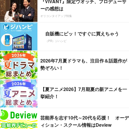
『VIVANT』限定ウオッチ、プロデューサ
ーの感想は
オリコンタイアップ特集
自販機にピッ！ですぐに買えちゃう
（PR）ジハンピ
2026年7月夏ドラマも、注目作＆話題作が
勢ぞろい！
【夏アニメ2026】7月期夏の新アニメを一
挙紹介！
芸能界を志す10代～20代を応援！ オーデ
ィション・スクール情報はDeview