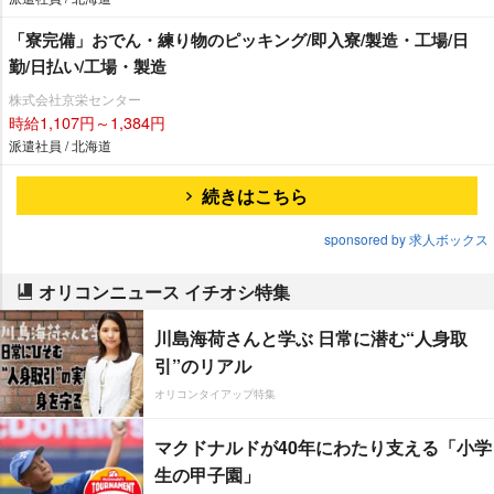
「寮完備」おでん・練り物のピッキング/即入寮/製造・工場/日
勤/日払い/工場・製造
株式会社京栄センター
時給1,107円～1,384円
派遣社員 / 北海道
続きはこちら
sponsored by 求人ボックス
オリコンニュース イチオシ特集
川島海荷さんと学ぶ 日常に潜む“人身取
引”のリアル
オリコンタイアップ特集
マクドナルドが40年にわたり支える「小学
生の甲子園」