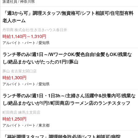
派遣社員 / 神奈川県
「週3から可」調理スタッフ/無資格可/シフト相談可/住宅型有料
老人ホーム
丹羽商 株式会社/生き活きハウス春日井
時給1,140円～1,310円
アルバイト・パート / 愛知県
ランチ帯のみ!週1日～/WワークOK/髪色自由!金髪もOK/残業な
し/絶品まかないがたったの1円!/豚山
豚山 名古屋太閤口店
時給1,300円
アルバイト・パート / 愛知県
ランチ帯のみ!週1日・1日3h～/主婦さん活躍中&扶養内可/残業な
し/絶品まかないが1円!/町田商店/ラーメン店のランチスタッフ
町田商店 練馬土支田店
時給1,250円
アルバイト・パート / 東京都
「福祉調理スタッフ」調理師免許必須/シフト相談可/病院