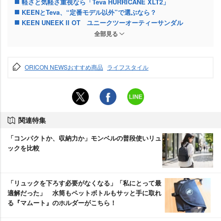
軽さと気軽さ重視なら「Teva HURRICANE XLT2」
KEENとTeva、“定番モデル以外”で選ぶなら？
KEEN UNEEK II OT ユニークツーオーティーサンダル
TEVA(テバ) レディース Hurricane Xlt2 Ampsoleサンダル
全部見る
ORICON NEWSおすすめ商品
ライフスタイル
関連特集
「コンパクトか、収納力か」モンベルの普段使いリュ
ックを比較
「リュックを下ろす必要がなくなる」「私にとって最
適解だった」 水筒もペットボトルもサッと手に取れ
る『マムート』のホルダーがこちら！