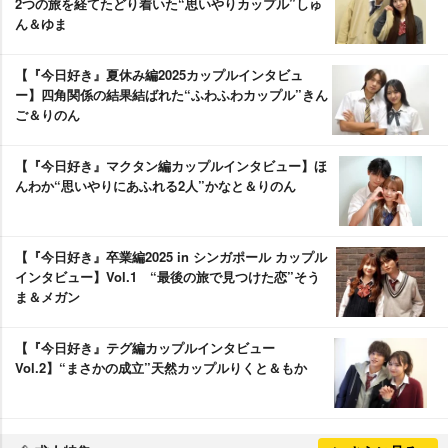
2つの旅を経てたどり着いた“思いやりカップル”しゅ
ん＆ゆま
【『今日好き』夏休み編2025カップルインタビュ
ー】四角関係の結果結ばれた“ふわふわカップル”きん
ご＆りのん
【『今日好き』マクタン編カップルインタビュー】ほ
んわか“思いやりにあふれる2人”かなと＆りのん
【『今日好き』卒業編2025 in シンガポール カップル
インタビュー】Vol.1 “最後の旅で見つけた恋”そう
ま＆メガン
【『今日好き』テグ編カップルインタビュー
Vol.2】“まさかの成立”天然カップルりくと＆もか