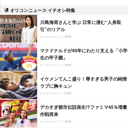
オリコンニュース イチオシ特集
川島海荷さんと学ぶ 日常に潜む“人身取
引”のリアル
オリコンタイアップ特集
マクドナルドが40年にわたり支える「小学
生の甲子園」
オリコンタイアップ特集
イケメンてんこ盛り！尊すぎる男子の純情
ラブに胸キュン
オリコンタイアップ特集
デカすぎ都市伝説発生!?ファミマ45％増量
作戦再来
オリコンタイアップ特集