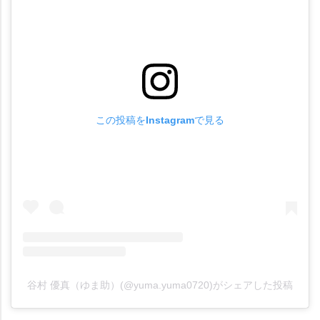
この投稿をInstagramで見る
谷村 優真（ゆま助）(@yuma.yuma0720)がシェアした投稿