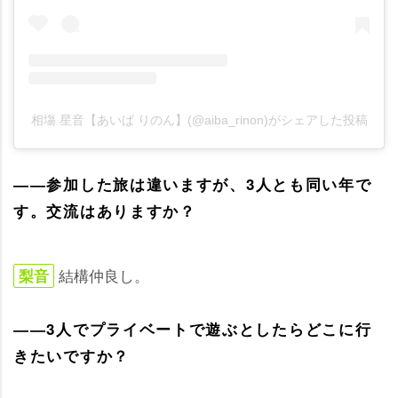
相塲 星音【あいば りのん】(@aiba_rinon)がシェアした投稿
――参加した旅は違いますが、3人とも同い年で
す。交流はありますか？
結構仲良し。
梨音
――3人でプライベートで遊ぶとしたらどこに行
きたいですか？