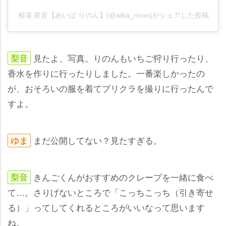
相塲 星音【あいば りのん】(@aiba_rinon)がシェアした投稿
見たよ、写真。りのんもいちご狩り行ったり、
梨音
香水を作りに行ったりしました。一番楽しかったの
が、おそろいの服を着てプリクラを撮りに行ったんで
すよ。
まだ公開してない？見たすぎる。
ゆま
きんごくんがおすすめのクレープを一緒に食べ
梨音
て…。さりげないところで「こっちこっち（引き寄せ
る）」ってしてくれるところがいいなって思います
ね。