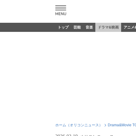
トップ
芸能
音楽
ドラマ&映画
アニメ
ホーム（オリコンニュース）
Drama&Movie T