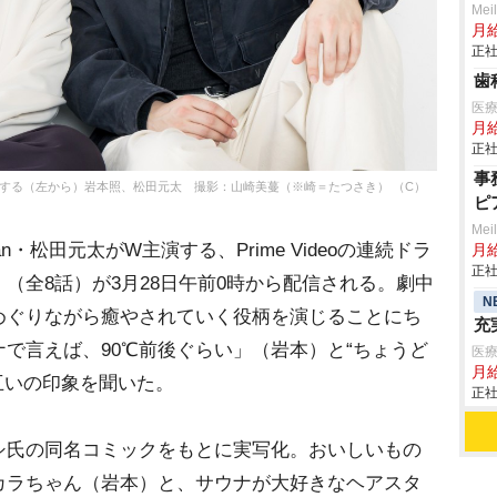
Mei
月
正社
歯
医
月
正社
事
演する（左から）岩本照、松田元太 撮影：山崎美蔓（※崎＝たつさき） （C）
ピ
Mei
apan・松田元太がW主演する、Prime Videoの連続ドラ
月
正社
（全8話）が3月28日午前0時から配信される。劇中
N
めぐりながら癒やされていく役柄を演じることにち
充
で言えば、90℃前後ぐらい」（岩本）と“ちょうど
医
月
互いの印象を聞いた。
正社
氏の同名コミックをもとに実写化。おいしいもの
カラちゃん（岩本）と、サウナが大好きなヘアスタ