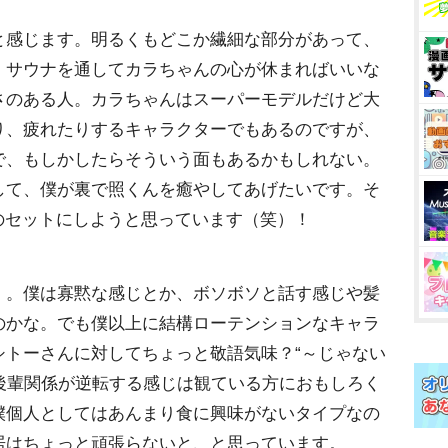
と感じます。明るくもどこか繊細な部分があって、
、サウナを通してカラちゃんの心が休まればいいな
さのある人。カラちゃんはスーパーモデルだけど大
り、疲れたりするキャラクターでもあるのですが、
で、もしかしたらそういう面もあるかもしれない。
して、僕が裏で照くんを癒やしてあげたいです。そ
』のセットにしようと思っています（笑）！
）。僕は寡黙な感じとか、ボソボソと話す感じや髪
のかな。でも僕以上に結構ローテンションなキャラ
シトーさんに対してちょっと敬語気味？“～じゃない
・後輩関係が逆転する感じは観ている方におもしろく
僕個人としてはあんまり食に興味がないタイプなの
居はちょっと頑張らないと、と思っています。