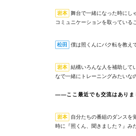
本
舞台で一緒になった時にしゃ
コミュニケーションを取っている
松田
僕は照くんにバク転を教え
本
結構いろんな人を補助して
なで一緒にトレーニングみたいな
――ここ最近でも交流はありま
本
自分たちの番組のダンスを
時に『照くん、聞きました？』み