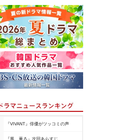
『VIVANT』俳優がツッコミの声
『風、薫る』次回あらすじ