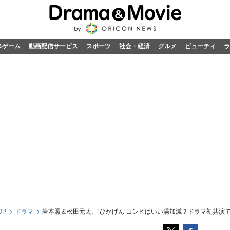
&ゲーム
動画配信サービス
スポーツ
社会・経済
グルメ
ビューティ
ラ
OP
ドラマ
本照＆松田元太、“ひかげん”コンビはいい湯加減？ドラマ初共演で