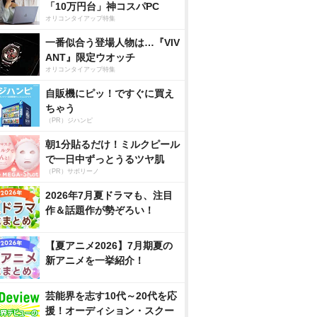
「10万円台」神コスパPC
オリコンタイアップ特集
一番似合う登場人物は…『VIV
ANT』限定ウオッチ
オリコンタイアップ特集
自販機にピッ！ですぐに買え
ちゃう
（PR）ジハンピ
朝1分貼るだけ！ミルクピール
で一日中ずっとうるツヤ肌
（PR）サボリーノ
2026年7月夏ドラマも、注目
作＆話題作が勢ぞろい！
【夏アニメ2026】7月期夏の
新アニメを一挙紹介！
芸能界を志す10代～20代を応
援！オーディション・スクー