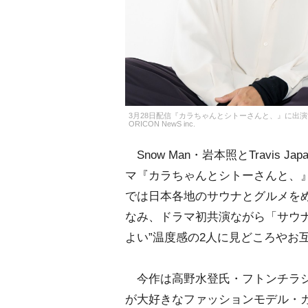
3月28日配信『カラちゃんとシトーさんと、』に出
ORICON NewS inc.
Snow Man・岩本照とTravis J
マ『カラちゃんとシトーさんと、』
では日本各地のサウナとグルメを
なみ、ドラマ初共演ながら「サウナ
よい”温度感の2人に見どころやお
今作は高野水登氏・フトンチラシ
が大好きなファッションモデル・