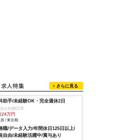
さらに見る
科助手/未経験OK・完全週休2日
法人社団CCR
給24万円
員 / 東京都
務職/データ入力/年間休日125日以上/
装自由/未経験活躍中/賞与あり