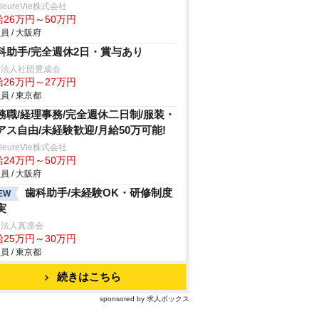
lleureVie株式会社
給26万円～50万円
員 / 大阪府
科助手/完全週休2日・賞与あり
療法人社団豊成会
給26万円～27万円
員 / 東京都
務職/経理事務/完全週休二日制/服装・
アス自由/未経験歓迎/月給50万可能!
lleureVie株式会社
給24万円～50万円
員 / 大阪府
歯科助手/未経験OK・研修制度
EW
実
療法人真凛会
給25万円～30万円
員 / 東京都
続きはこちら
sponsored by 求人ボックス