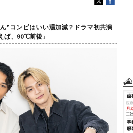
ん”コンビはいい湯加減？ドラマ初共演
ば、90℃前後」
歯
医療
月
正社
事
服