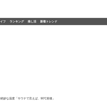
イフ
ランキング
推し活
新着トレンド
絶妙な温度「サウナで言えば、90℃前後」