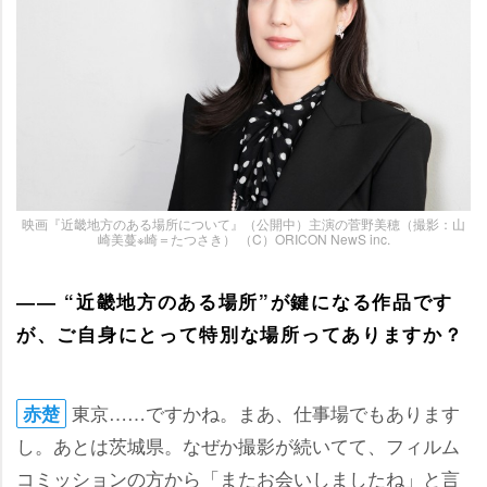
映画『近畿地方のある場所について』（公開中）主演の菅野美穂（撮影：山
崎美蔓※崎＝たつさき） （C）ORICON NewS inc.
―― “近畿地方のある場所”が鍵になる作品です
が、ご自身にとって特別な場所ってありますか？
東京……ですかね。まあ、仕事場でもあります
赤楚
し。あとは茨城県。なぜか撮影が続いてて、フィルム
コミッションの方から「またお会いしましたね」と言