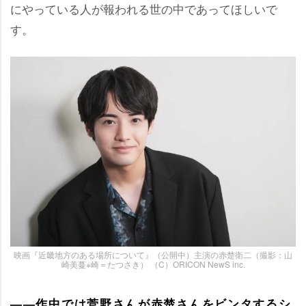
にやっている人が報われる世の中であってほしいで
す。
映画『近畿地方のある場所について』（公開中）主演の赤楚衛二（撮影：山
崎美蔓※崎＝たつさき） （C）ORICON NewS inc.
――作中では菅野さんが赤楚さんをビンタするシ