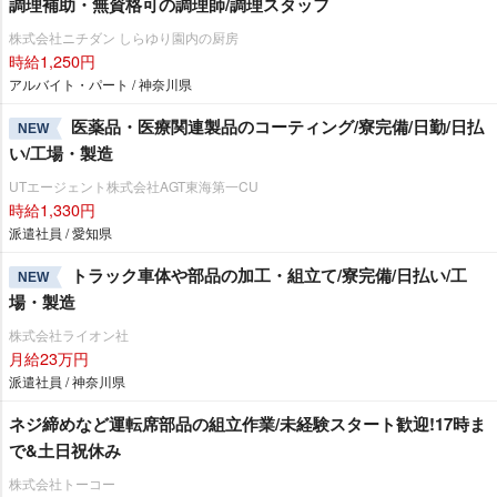
調理補助・無資格可の調理師/調理スタッフ
株式会社ニチダン しらゆり園内の厨房
時給1,250円
アルバイト・パート / 神奈川県
医薬品・医療関連製品のコーティング/寮完備/日勤/日払
NEW
い/工場・製造
UTエージェント株式会社AGT東海第一CU
時給1,330円
派遣社員 / 愛知県
トラック車体や部品の加工・組立て/寮完備/日払い/工
NEW
場・製造
株式会社ライオン社
月給23万円
派遣社員 / 神奈川県
ネジ締めなど運転席部品の組立作業/未経験スタート歓迎!17時ま
で&土日祝休み
株式会社トーコー