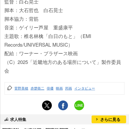
監督：白石晃士
脚本：大石哲也 白石晃士
脚本協力：背筋
音楽：ゲイリー芦屋 重盛康平
主題歌：椎名林檎「白日のもと」（EMI
Records/UNIVERSAL MUSIC）
配給：ワーナー・ブラザース映画
（C）2025「近畿地方のある場所について」製作委員
会
菅野美穂
赤楚衛二
俳優
映画
邦画
インタビュー
求人特集
さらに見る