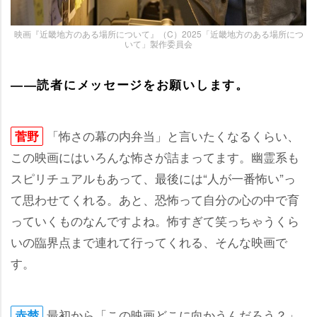
映画『近畿地方のある場所について』（C）2025「近畿地方のある場所につ
いて」製作委員会
――読者にメッセージをお願いします。
「怖さの幕の内弁当」と言いたくなるくらい、
菅野
この映画にはいろんな怖さが詰まってます。幽霊系も
スピリチュアルもあって、最後には“人が一番怖い”っ
て思わせてくれる。あと、恐怖って自分の心の中で育
っていくものなんですよね。怖すぎて笑っちゃうくら
いの臨界点まで連れて行ってくれる、そんな映画で
す。
最初から「この映画どこに向かうんだろう？」
赤楚