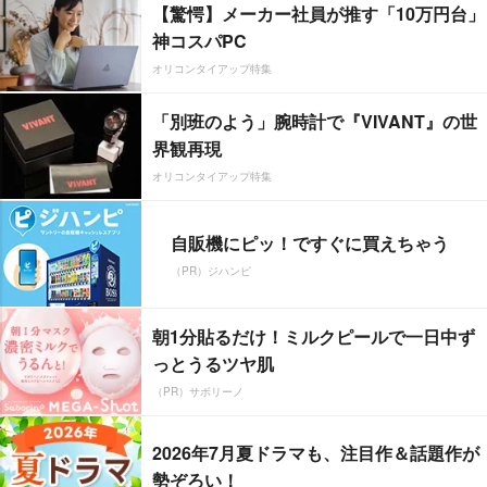
【驚愕】メーカー社員が推す「10万円台」
神コスパPC
オリコンタイアップ特集
「別班のよう」腕時計で『VIVANT』の世
界観再現
オリコンタイアップ特集
自販機にピッ！ですぐに買えちゃう
（PR）ジハンピ
朝1分貼るだけ！ミルクピールで一日中ず
っとうるツヤ肌
（PR）サボリーノ
2026年7月夏ドラマも、注目作＆話題作が
勢ぞろい！