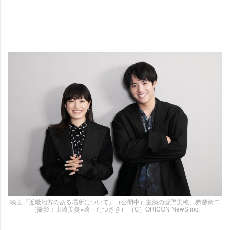
映画『近畿地方のある場所について』（公開中）主演の菅野美穂、赤楚衛二
（撮影：山崎美蔓※崎＝たつさき） （C）ORICON NewS inc.