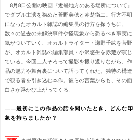
8月8日公開の映画『近畿地方のある場所について』
でダブル主演を務めた菅野美穂と赤楚衛二。行方不明
になったオカルト雑誌の編集長の行方を探うちに、
数々の過去の未解決事件や怪現象から恐るべき事実に
気がついていく、オカルトライター・瀬野千紘を菅野
が、オカルト雑誌の編集部員・小沢悠生を赤楚が演じ
ている。今回二人そろって撮影を振り返りながら、作
品の魅力や舞台裏について語ってくれた。独特の構造
で観る者を引き込む本作。彼らの言葉からも、その面
白さが浮かび上がってくる。
――最初にこの作品の話を聞いたとき、どんな印
象を持ちましたか？