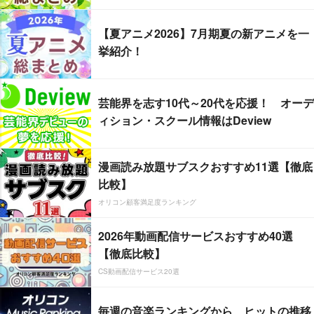
【夏アニメ2026】7月期夏の新アニメを一
挙紹介！
芸能界を志す10代～20代を応援！ オーデ
ィション・スクール情報はDeview
漫画読み放題サブスクおすすめ11選【徹底
比較】
オリコン顧客満足度ランキング
2026年動画配信サービスおすすめ40選
【徹底比較】
CS動画配信サービス20選
毎週の音楽ランキングから、ヒットの推移