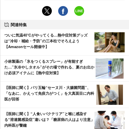
関連特集
ついに気温40℃がやってくる…熱中症対策グッズ
は“冷却・補給・予防”の三本柱でそろえよう
【Amazonセール開催中】
小林製薬の「氷をつくるスプレー」が有能すぎ
た…”氷冷やしタオル”がその場で作れる、夏のお出か
け必須アイテムに【熱中症対策】
【医師に聞く】パリ五輪“セーヌ川・大腸菌問題”、
「なあに、かえって免疫力がつく」を大真面目に内科
医が回答
【医師に聞く】“人食いバクテリア”と喉に感染す
る“溶連菌感染症”違いは？「糖尿病の人はより注意」
内科医が警鐘