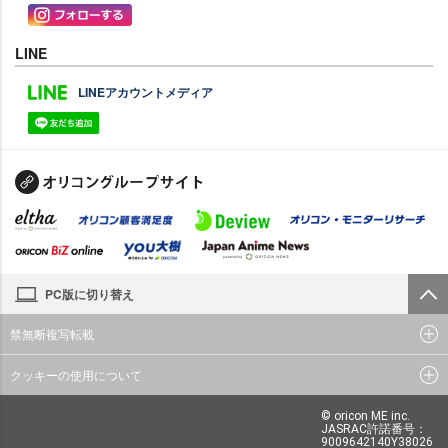
LINE
LINEアカウントメディア
PC版に切り替え
禁無断複写転載
クッキーの使用について
© oricon ME inc.
JASRAC許諾番号：
9009642140Y38026