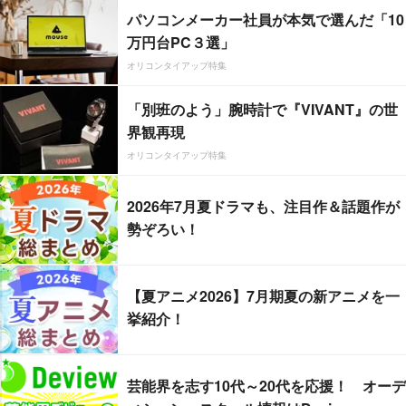
パソコンメーカー社員が本気で選んだ「10
万円台PC３選」
オリコンタイアップ特集
「別班のよう」腕時計で『VIVANT』の世
界観再現
オリコンタイアップ特集
2026年7月夏ドラマも、注目作＆話題作が
勢ぞろい！
【夏アニメ2026】7月期夏の新アニメを一
挙紹介！
芸能界を志す10代～20代を応援！ オーデ