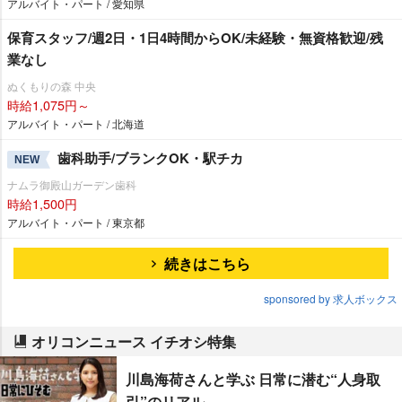
アルバイト・パート / 愛知県
保育スタッフ/週2日・1日4時間からOK/未経験・無資格歓迎/残
業なし
ぬくもりの森 中央
時給1,075円～
アルバイト・パート / 北海道
歯科助手/ブランクOK・駅チカ
NEW
ナムラ御殿山ガーデン歯科
時給1,500円
アルバイト・パート / 東京都
続きはこちら
sponsored by 求人ボックス
オリコンニュース イチオシ特集
川島海荷さんと学ぶ 日常に潜む“人身取
引”のリアル