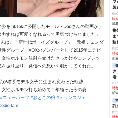
フ
製
株
日給
派遣
TikTokに公開したモデル・Daoさんの動画が、
携
努力すれば可愛くなれるって勇気づけられました」
ま
さんは、「新世代ボーイズグループ」「元祖ジェンダ
験
株
性グループ・XOXのメンバーとして2015年にデビ
時給
。女性ホルモン注射を受けたきっかけやコンプレッ
派遣
代を振り返り、発信への想いを明かしてくれた。
N
き
場
私が猫系モデル女子に生まれ変わった軌跡
UT
時給
！女性ホルモン打ち始めて半年経った今の姿
派遣
#ニューハーフ
#おとこの娘
#トランスジェ
N
die fam
許
株式
時給