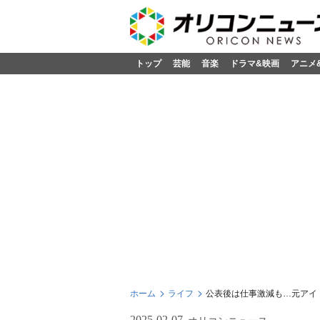
トップ
芸能
音楽
ドラマ&映画
アニメ
ホーム
ライフ
公表後は仕事激減も…元アイ
2025-02-07