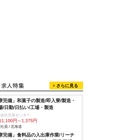
さらに見る
寮完備」和菓子の製造/即入寮/製造・
場/日勤/日払い/工場・製造
式会社京栄センター
1,100円～1,375円
社員 / 北海道
寮完備」食料品の入出庫作業/リーチ