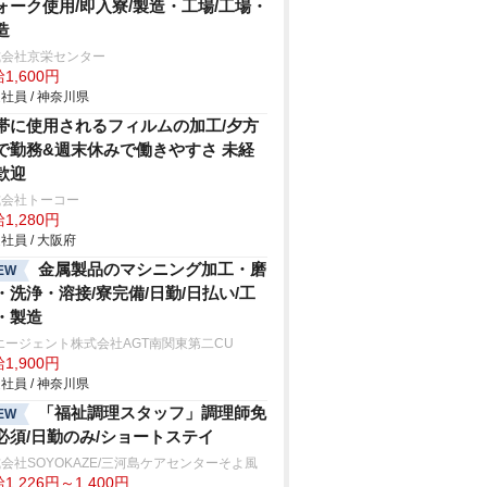
ォーク使用/即入寮/製造・工場/工場・
造
式会社京栄センター
1,600円
社員 / 神奈川県
帯に使用されるフィルムの加工/夕方
で勤務&週末休みで働きやすさ 未経
歓迎
式会社トーコー
1,280円
社員 / 大阪府
金属製品のマシニング加工・磨
EW
・洗浄・溶接/寮完備/日勤/日払い/工
・製造
エージェント株式会社AGT南関東第二CU
1,900円
社員 / 神奈川県
「福祉調理スタッフ」調理師免
EW
必須/日勤のみ/ショートステイ
会社SOYOKAZE/三河島ケアセンターそよ風
1,226円～1,400円