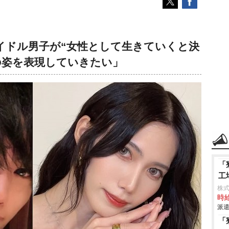
イドル男子が“女性として生きていくと決
の姿を表現していきたい」
「
工
株
時給
派遣
「