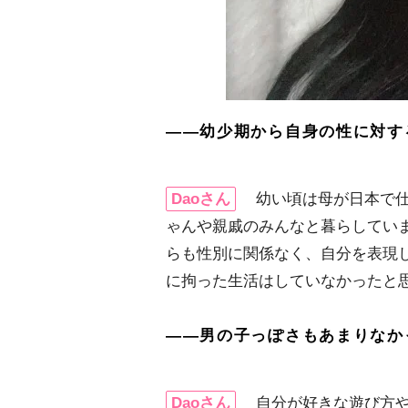
――幼少期から自身の性に対す
Daoさん
幼い頃は母が日本で仕
ゃんや親戚のみんなと暮らしてい
らも性別に関係なく、自分を表現
に拘った生活はしていなかったと
――男の子っぽさもあまりなか
Daoさん
自分が好きな遊び方や