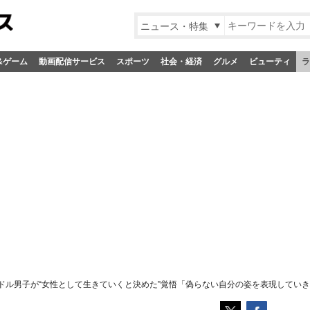
ニュース・特集
&ゲーム
動画配信サービス
スポーツ
社会・経済
グルメ
ビューティ
ラ
ドル男子が“女性として生きていくと決めた”覚悟「偽らない自分の姿を表現してい