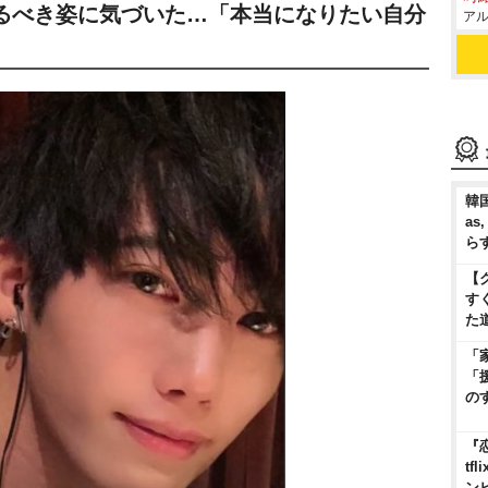
るべき姿に気づいた…「本当になりたい自分
アル
韓国
as
ら
【
す
た
「
「
の
『
t
ン