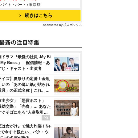
バイト・パート / 東京都
続きはこちら
sponsored by 求人ボックス
ドラマ『最愛の社員 -My Bi
, My Boss-』｜配信情報・あ
すじ・キャスト・出演者
クイズ】夏祭りの定番！金魚
くいの「あの薄い紙が貼られ
道具」の正式名称｜これ、…
家出少女」「悪質ホスト」
援助交際」「売春」… あなた
すぐそばにある“人身取引…
恋は命がけ』で魅力炸裂！Ne
flixで今すぐ観たい…パク・ウ
ビンの名演が光る…