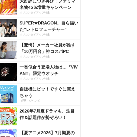
大好評につき再び！ファミマ
名物45％増量キャンペーン
オリコンタイアップ特集
SUPER★DRAGON、自ら描い
た”レトロフューチャー”
オリコンタイアップ特集
【驚愕】メーカー社員が推す
「10万円台」神コスパPC
オリコンタイアップ特集
一番似合う登場人物は…『VIV
ANT』限定ウオッチ
オリコンタイアップ特集
自販機にピッ！ですぐに買え
ちゃう
（PR）ジハンピ
2026年7月夏ドラマも、注目
作＆話題作が勢ぞろい！
【夏アニメ2026】7月期夏の