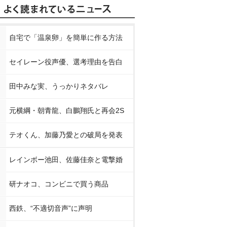
自宅で「温泉卵」を簡単に作る方法
セイレーン役声優、選考理由を告白
田中みな実、うっかりネタバレ
元横綱・朝青龍、白鵬翔氏と再会2S
テオくん、加藤乃愛との破局を発表
レインボー池田、佐藤佳奈と電撃婚
研ナオコ、コンビニで買う商品
西鉄、“不適切音声”に声明