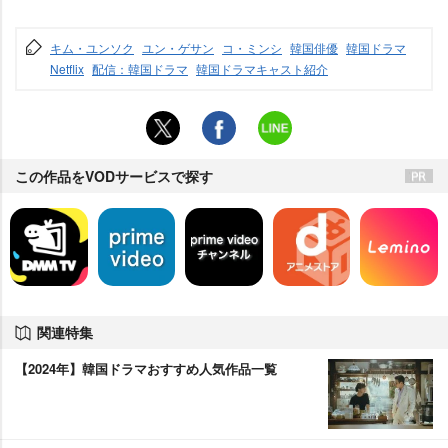
キム・ユンソク
ユン・ゲサン
コ・ミンシ
韓国俳優
韓国ドラマ
Netflix
配信：韓国ドラマ
韓国ドラマキャスト紹介
この作品をVODサービスで探す
関連特集
【2024年】韓国ドラマおすすめ人気作品一覧