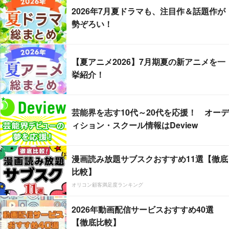
2026年7月夏ドラマも、注目作＆話題作が
勢ぞろい！
【夏アニメ2026】7月期夏の新アニメを一
挙紹介！
芸能界を志す10代～20代を応援！ オーデ
ィション・スクール情報はDeview
漫画読み放題サブスクおすすめ11選【徹底
比較】
オリコン顧客満足度ランキング
2026年動画配信サービスおすすめ40選
【徹底比較】