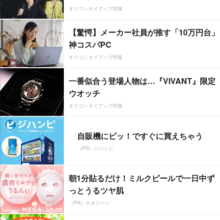
オリコンタイアップ特集
【驚愕】メーカー社員が推す「10万円台」
神コスパPC
オリコンタイアップ特集
一番似合う登場人物は…『VIVANT』限定
ウオッチ
オリコンタイアップ特集
自販機にピッ！ですぐに買えちゃう
（PR）ジハンピ
朝1分貼るだけ！ミルクピールで一日中ず
っとうるツヤ肌
（PR）サボリーノ