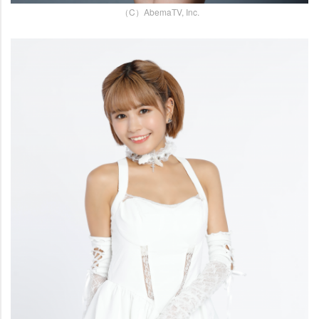
（C）AbemaTV, Inc.