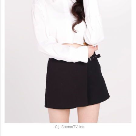
（C）AbemaTV, Inc.