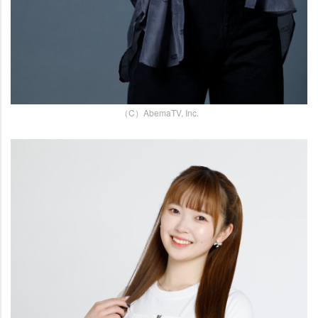
（C）AbemaTV, Inc.