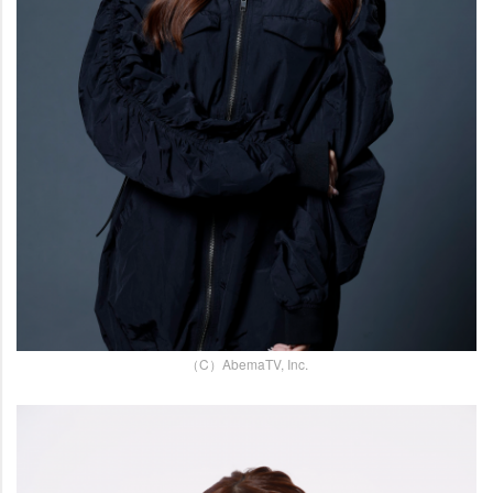
（C）AbemaTV, Inc.