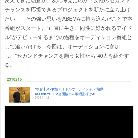
チャンスを応援できるプロジェクトを新たに立ち上げ
たい」。その強い思いをABEMAに持ち込んだことで本
番組がスタート。“正直に生き、同性に好かれるアイド
ル”がデビューするまでの過程をオーディション番組と
して追いかける。今回は、オーディションに参加
し、“セカンドチャンスを願う女性たち”40人を紹介す
る。
2310215
“朝倉未来×女性アイドルオーディション”始動
ASOBISYSTEM全面協力＆歌唱指導はAI
2024-01-12