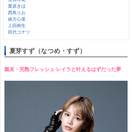
栗原きほ
西島りお
緒方心菜
上田絢生
田代コナツ
夏芽すず（なつめ・すず）
親友・完熟フレッシュ レイラと叶えるはずだった夢