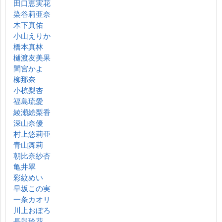
田口恵実花
染谷莉亜奈
木下真佑
小山えりか
橋本真林
樋渡友美果
間宮かよ
柳那奈
小椋梨杏
福島琉愛
綾瀬絵梨香
深山奈優
村上悠莉亜
青山舞莉
朝比奈紗杏
亀井翠
彩紋めい
早坂この実
一条カオリ
川上おぼろ
長與玲花