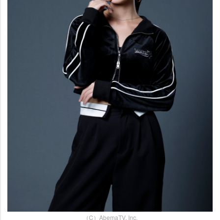
（C）AbemaTV, Inc.