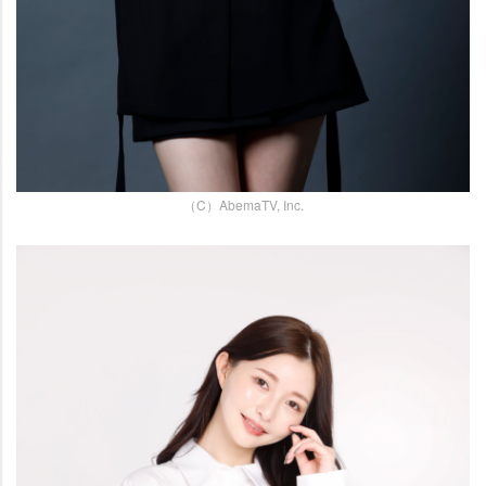
（C）AbemaTV, Inc.