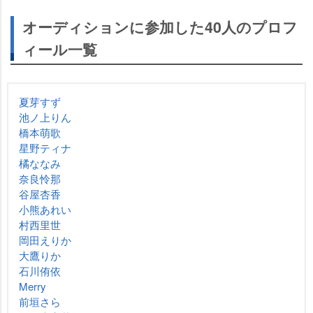
オーディションに参加した40人のプロフ
ィール一覧
夏芽すず
池ノ上りん
橋本萌歌
星野ティナ
橘ななみ
奈良怜那
谷屋杏香
小熊あれい
村西里世
岡田えりか
大鷹りか
石川侑依
Merry
前垣さら