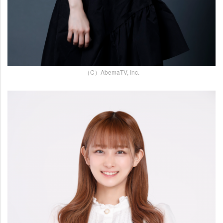
（C）AbemaTV, Inc.