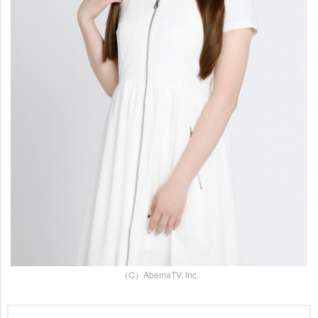
（C）AbemaTV, Inc.