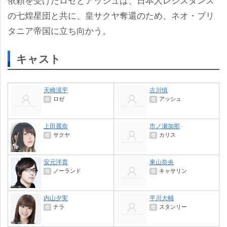
の七煌星団と共に、皇サクヤ奪還のため、ネオ・ブリ
タニア帝国に立ち向かう。
キャスト
天崎滉平
古川慎
ロゼ
アッシュ
役
役
上田麗奈
市ノ瀬加那
サクヤ
カリス
役
役
安元洋貴
東山奈央
ノーランド
キャサリン
役
役
内山夕実
平川大輔
ナラ
スタンリー
役
役