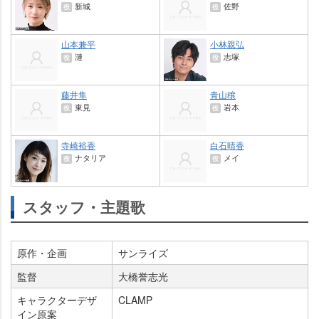
新城
佐野
役
役
山本兼平
小林親弘
漣
志塚
役
役
藤井隼
青山穣
東見
本
役
役
寺崎裕香
白石晴香
ナタリア
メイ
役
役
スタッフ・主題歌
原作・企画
サンライズ
監督
大橋誉志光
キャラクターデザ
CLAMP
イン原案