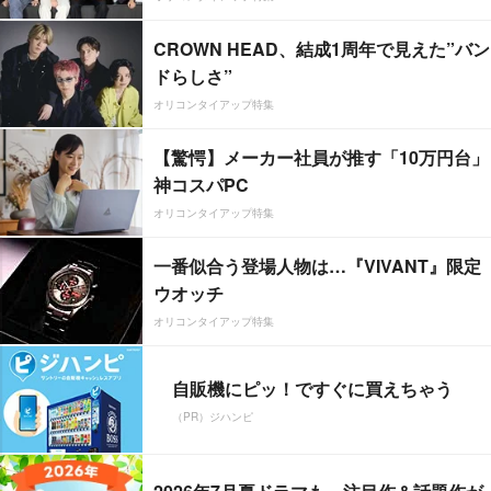
CROWN HEAD、結成1周年で見えた”バン
ドらしさ”
オリコンタイアップ特集
【驚愕】メーカー社員が推す「10万円台」
神コスパPC
オリコンタイアップ特集
一番似合う登場人物は…『VIVANT』限定
ウオッチ
オリコンタイアップ特集
自販機にピッ！ですぐに買えちゃう
（PR）ジハンピ