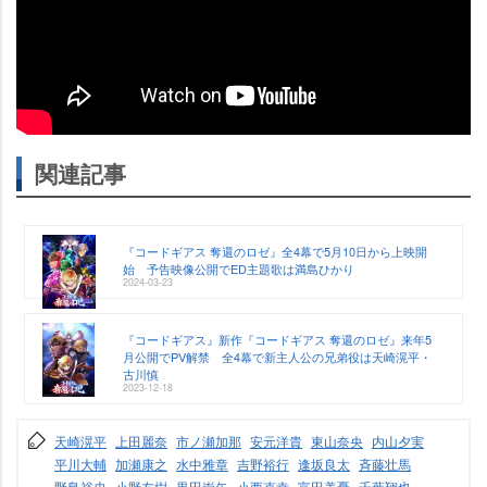
関連記事
『コードギアス 奪還のロゼ』全4幕で5月10日から上映開
始 予告映像公開でED主題歌は満島ひかり
2024-03-23
『コードギアス』新作『コードギアス 奪還のロゼ』来年5
月公開でPV解禁 全4幕で新主人公の兄弟役は天崎滉平・
古川慎
2023-12-18
天崎滉平
上田麗奈
市ノ瀬加那
安元洋貴
東山奈央
内山夕実
平川大輔
加瀬康之
水中雅章
吉野裕行
逢坂良太
斉藤壮馬
野島裕史
小野友樹
黒田崇矢
小西克幸
富田美憂
千葉翔也