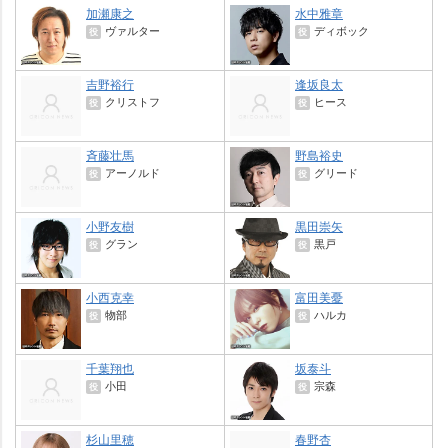
加瀬康之
水中雅章
ヴァルター
ディボック
役
役
吉野裕行
逢坂良太
クリストフ
ヒース
役
役
斉藤壮馬
野島裕史
アーノルド
グリード
役
役
小野友樹
黒田崇矢
グラン
黒戸
役
役
小西克幸
富田美憂
物部
ハルカ
役
役
千葉翔也
坂泰斗
小田
宗森
役
役
杉山里穂
春野杏