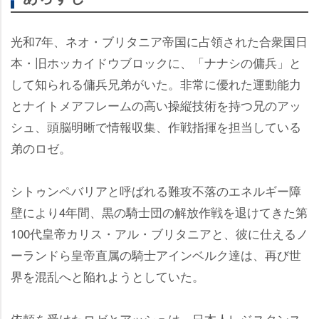
光和7年、ネオ・ブリタニア帝国に占領された合衆国日
本・旧ホッカイドウブロックに、「ナナシの傭兵」と
して知られる傭兵兄弟がいた。非常に優れた運動能力
とナイトメアフレームの高い操縦技術を持つ兄のアッ
シュ、頭脳明晰で情報収集、作戦指揮を担当している
弟のロゼ。
シトゥンペバリアと呼ばれる難攻不落のエネルギー障
壁により4年間、黒の騎士団の解放作戦を退けてきた第
100代皇帝カリス・アル・ブリタニアと、彼に仕えるノ
ーランドら皇帝直属の騎士アインベルク達は、再び世
界を混乱へと陥れようとしていた。
依頼を受けたロゼとアッシュは、日本人レジスタンス