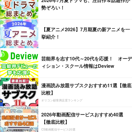
2026年7月夏ドラマも、注目作＆話題作が
勢ぞろい！
【夏アニメ2026】7月期夏の新アニメを一
挙紹介！
芸能界を志す10代～20代を応援！ オーデ
ィション・スクール情報はDeview
漫画読み放題サブスクおすすめ11選【徹底
比較】
オリコン顧客満足度ランキング
2026年動画配信サービスおすすめ40選
【徹底比較】
CS動画配信サービス20選