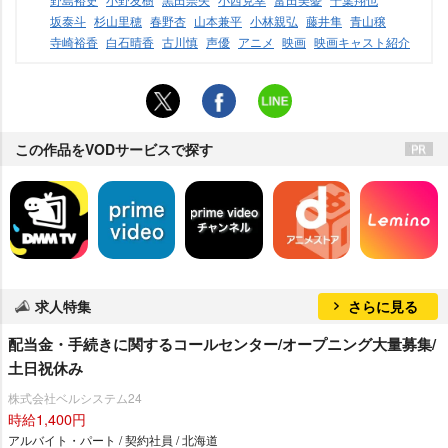
坂泰斗
杉山里穂
春野杏
山本兼平
小林親弘
藤井隼
青山穣
寺崎裕香
白石晴香
古川慎
声優
アニメ
映画
映画キャスト紹介
この作品をVODサービスで探す
求人特集
さらに見る
配当金・手続きに関するコールセンター/オープニング大量募集/
土日祝休み
株式会社ベルシステム24
時給1,400円
アルバイト・パート / 契約社員 / 北海道