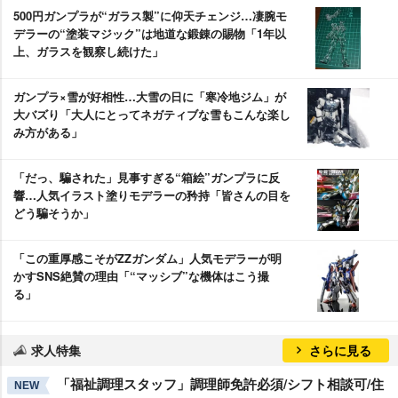
500円ガンプラが“ガラス製”に仰天チェンジ…凄腕モ
デラーの“塗装マジック”は地道な鍛錬の賜物「1年以
上、ガラスを観察し続けた」
ガンプラ×雪が好相性…大雪の日に「寒冷地ジム」が
大バズり「大人にとってネガティブな雪もこんな楽し
み方がある」
「だっ、騙された」見事すぎる“箱絵”ガンプラに反
響…人気イラスト塗りモデラーの矜持「皆さんの目を
どう騙そうか」
「この重厚感こそがZZガンダム」人気モデラーが明
かすSNS絶賛の理由「“マッシブ”な機体はこう撮
る」
求人特集
さらに見る
「福祉調理スタッフ」調理師免許必須/シフト相談可/住
NEW