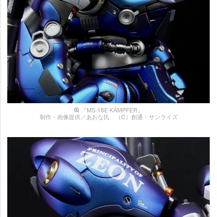
『MS-18E KAMPFER』
制作・画像提供／あおな氏 （C）創通・サンライズ