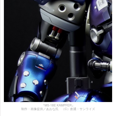
『MS-18E KAMPFER』
制作・画像提供／あおな氏 （C）創通・サンライズ