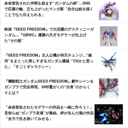
余命宣告された仲間を励ます“ガンダムの絆”…SNS
で応援の輪、立ち上がったマンガ家「自分は絵を描く
ことでなら伝えられる」
映画『SEED FREEDOM』で大活躍のデスティニーガ
ンダム…『GBWC』優勝の天才モデラーが仕上げ
た“その後”
『SEED FREEDOM』主人公機が仰天チェンジ…“銀
河”をまとった美しすぎるガンダム爆誕「CGかと思っ
た」「すごくギャラクシー」
『機動戦士ガンダムSEED FREEDOM』劇中シーンを
ガンプラで完全再現、SNS驚がくの“分身”のからく
りとは？
「余命宣告されたモデラーの作品を一緒に作ろう！」
見知らぬ“ガンプラ友達”が集結、絆が生んだ魂の作品
「全力で生き抜いてみせる」