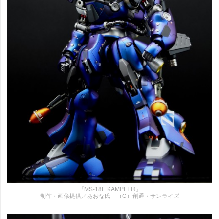
『MS-18E KAMPFER』
制作・画像提供／あおな氏 （C）創通・サンライズ