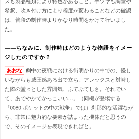
スも製品種類により特色があること。半ツヤも調量
希釈、吹き付け方により程度が変わることなどの確認
は、普段の制作時よりかなり時間をかけて行いまし
た。
――ちなみに、制作時はどのような物語をイメー
ジしたのですか？
劇中の夜戦における街明かりの中での、怪し
あおな
いながらも威圧感ある出で立ち。アレックスと対峙し
た際の堂々とした雰囲気、ふてぶてしさ。それでい
て、あでやかでかっこいい…。（同機が登場する
『0080 ポケットの中の戦争』では）刹那的な活躍なが
ら、非常に魅力的な要素が詰まった機体だと思うの
で、そのイメージを表現できればと。