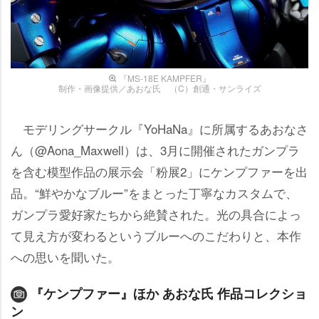
『MS-18E KAMPFER』
制作・画像提供／あおな氏 （C）創通・サンライズ
モデリングサークル『YoHaNa』に所属するあおなさ
ん（@Aona_Maxwell）は、3月に開催されたガンプラ
を含む模型作品の展示会「粉展2」にケンプファーを出
品。“鮮やかなブルー”をまとった丁寧なカスタムで、
ガンプラ愛好家たちから絶賛された。光の具合によっ
て見え方が変わるというブルーへのこだわりと、本作
への思いを聞いた。
『ケンプファー』ほか あおな氏 作品コレクショ
ン