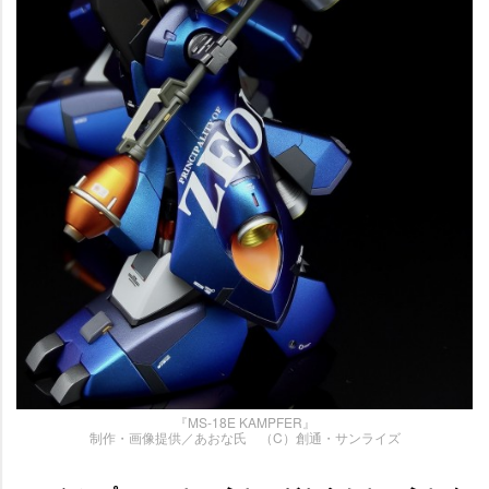
『MS-18E KAMPFER』
制作・画像提供／あおな氏 （C）創通・サンライズ