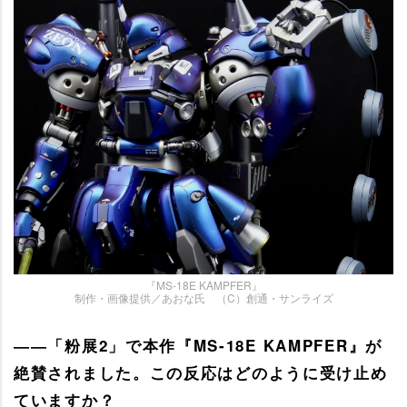
『MS-18E KAMPFER』
制作・画像提供／あおな氏 （C）創通・サンライズ
――「粉展2」で本作『MS-18E KAMPFER』が
絶賛されました。この反応はどのように受け止め
ていますか？