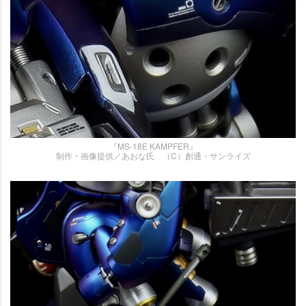
『MS-18E KAMPFER』
制作・画像提供／あおな氏 （C）創通・サンライズ