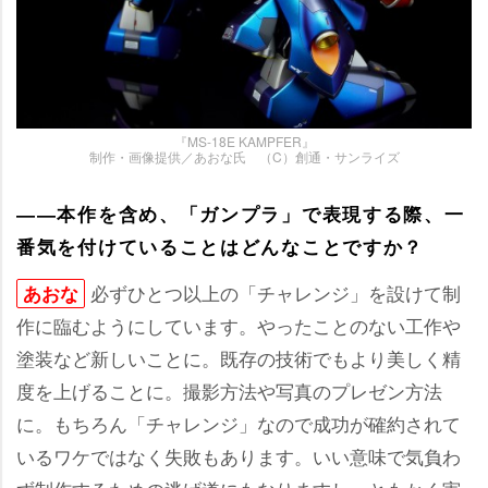
『MS-18E KAMPFER』
制作・画像提供／あおな氏 （C）創通・サンライズ
――本作を含め、「ガンプラ」で表現する際、一
番気を付けていることはどんなことですか？
必ずひとつ以上の「チャレンジ」を設けて制
あおな
作に臨むようにしています。やったことのない工作
塗装など新しいことに。既存の技術でもより美しく精
度を上げることに。撮影方法や写真のプレゼン方法
に。もちろん「チャレンジ」なので成功が確約されて
いるワケではなく失敗もあります。いい意味で気負わ