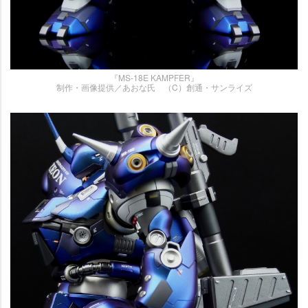
『MS-18E KAMPFER』
制作・画像提供／あおな氏 （C）創通・サンライズ