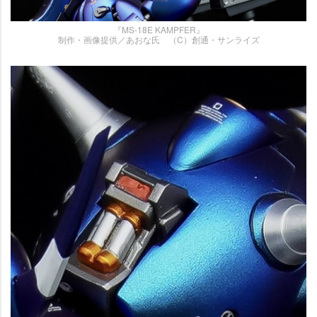
『MS-18E KAMPFER』
制作・画像提供／あおな氏 （C）創通・サンライズ