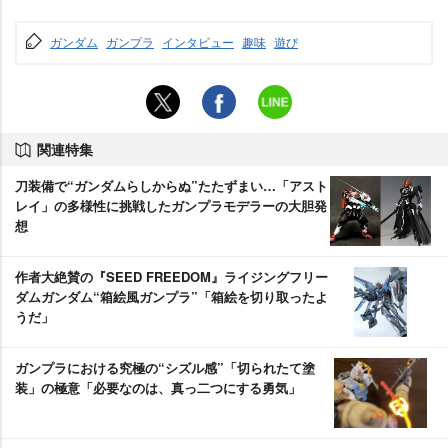
ガンダム
ガンプラ
インタビュー
趣味
遊び
関連特集
刀装備で“ガンダムらしからぬ”たたずまい…「アスト
レイ」の多様性に挑戦したガンプラモデラーの大胆発
想
作者大絶賛の『SEED FREEDOM』ライジングフリー
ダムガンダム“箱絵風ガンプラ”「箱絵を切り取ったよ
うだ」
ガンプラにおける究極の“シズル感”「切られたて塗
装」の極意「必要なのは、真っ二つにする勇気」