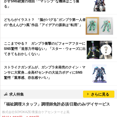
かすSNS絶賛の理由「“マッシブ”な機体はこう撮
る」
どちらがイラスト？ “脳がバグる”ガンプラ第一人者
の“色えんぴつ風”作品「アイデアの源泉は“転用”」
ここまでやる？ ガンプラ衝撃のビフォーアフターに
SNS驚愕「造形力半端ない」「スター・ウォーズに出
てきてもおかしくない」
ストライクガンダムが、ガンプラ未発売のクイン・マ
ンサに大変身…全高47センチの大迫力ボディにSNS
驚愕「重厚感、存在感ヤバい」
求人特集
さらに見る
「福祉調理スタッフ」調理師免許必須/日勤のみ/デイサービス
株式会社SOYOKAZE/青葉台ケアセンターそよ風