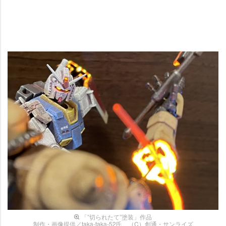
「”切られたて”塗装」作品
制作・画像提供／taka-taka-52氏 （C）創通・サンライズ