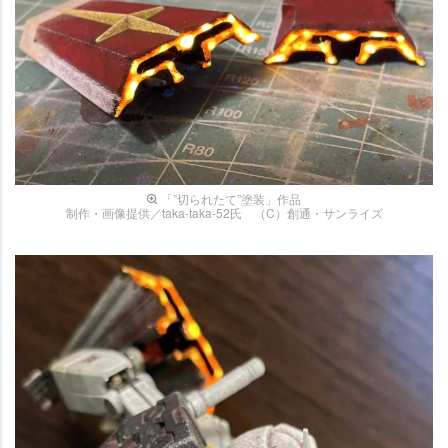
「”切られたて”塗装」作品
制作・画像提供／taka-taka-52氏 （C）創通・サンライズ