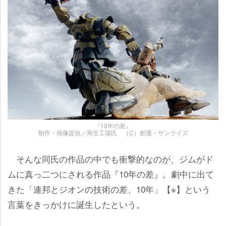
『10年の差』
制作・画像提供／再生工場氏 （C）創通・サンライズ
そんな同氏の作品の中でも衝撃的なのが、ジムがド
ムに真っ二つにされる作品『10年の差』。劇中に出て
きた「連邦とジオンの技術の差、10年」【※】という
言葉をきっかけに誕生したという。