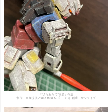
「”切られたて”塗装」作品
制作・画像提供／taka-taka-52氏 （C）創通・サンライズ