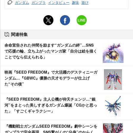
ガンダム
ガンプラ
インタビュー
趣味
遊び
関連特集
余命宣告された仲間を励ます“ガンダムの絆”…SNS
で応援の輪、立ち上がったマンガ家「自分は絵を描く
ことでなら伝えられる」
映画『SEED FREEDOM』で大活躍のデスティニーガ
ンダム…『GBWC』優勝の天才モデラーが仕上げ
た“その後”
『SEED FREEDOM』主人公機が仰天チェンジ…“銀
河”をまとった美しすぎるガンダム爆誕「CGかと思っ
た」「すごくギャラクシー」
『機動戦士ガンダムSEED FREEDOM』劇中シーンを
ガンプラで完全再現、SNS驚がくの“分身”のからく