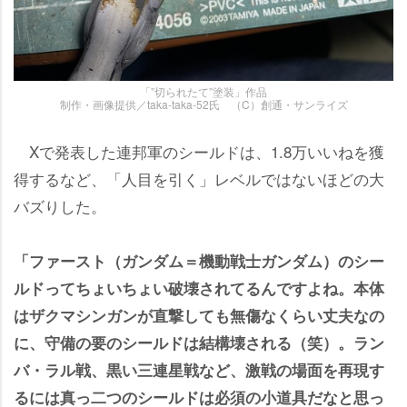
「”切られたて”塗装」作品
制作・画像提供／taka-taka-52氏 （C）創通・サンライズ
Xで発表した連邦軍のシールドは、1.8万いいねを獲
得するなど、「人目を引く」レベルではないほどの大
バズりした。
「ファースト（ガンダム＝機動戦士ガンダム）のシー
ルドってちょいちょい破壊されてるんですよね。本体
はザクマシンガンが直撃しても無傷なくらい丈夫なの
に、守備の要のシールドは結構壊される（笑）。ラン
バ・ラル戦、黒い三連星戦など、激戦の場面を再現す
るには真っ二つのシールドは必須の小道具だなと思っ