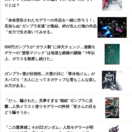
りとは？
「余命宣告されたモデラーの作品を一緒に作ろう！」
見知らぬ“ガンプラ友達”が集結、絆が生んだ魂の作品
「全力で生き抜いてみせる」
500円ガンプラが“ガラス製”に仰天チェンジ…凄腕モ
デラーの“塗装マジック”は地道な鍛錬の賜物「1年以
上、ガラスを観察し続けた」
ガンプラ×雪が好相性…大雪の日に「寒冷地ジム」が
大バズり「大人にとってネガティブな雪もこんな楽し
み方がある」
「だっ、騙された」見事すぎる“箱絵”ガンプラに反
響…人気イラスト塗りモデラーの矜持「皆さんの目を
どう騙そうか」
「この重厚感こそがZZガンダム」人気モデラーが明