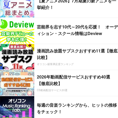
【夏アニメ2026】7月期夏の新アニメを一
挙紹介！
芸能界を志す10代～20代を応援！ オーデ
ィション・スクール情報はDeview
漫画読み放題サブスクおすすめ11選【徹底
比較】
オリコン顧客満足度ランキング
2026年動画配信サービスおすすめ40選
【徹底比較】
CS動画配信サービス20選
毎週の音楽ランキングから、ヒットの推移
をチェック！