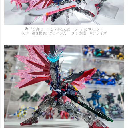
『分身はー！こうやるんだーっ！』のNGカット
制作・画像提供／タカハシ氏 （C）創通・サンライズ