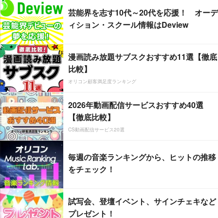
芸能界を志す10代～20代を応援！ オーデ
ィション・スクール情報はDeview
漫画読み放題サブスクおすすめ11選【徹底
比較】
オリコン顧客満足度ランキング
2026年動画配信サービスおすすめ40選
【徹底比較】
CS動画配信サービス20選
毎週の音楽ランキングから、ヒットの推移
をチェック！
試写会、登壇イベント、サインチェキなど
プレゼント！