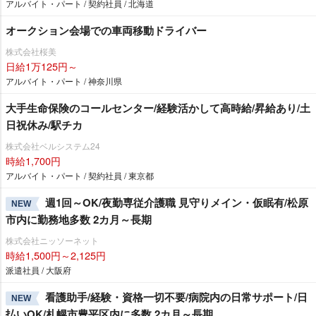
アルバイト・パート / 契約社員 / 北海道
オークション会場での車両移動ドライバー
株式会社桜美
日給1万125円～
アルバイト・パート / 神奈川県
大手生命保険のコールセンター/経験活かして高時給/昇給あり/土
日祝休み/駅チカ
株式会社ベルシステム24
時給1,700円
アルバイト・パート / 契約社員 / 東京都
週1回～OK/夜勤専従介護職 見守りメイン・仮眠有/松原
NEW
市内に勤務地多数 2カ月～長期
株式会社ニッソーネット
時給1,500円～2,125円
派遣社員 / 大阪府
看護助手/経験・資格一切不要/病院内の日常サポート/日
NEW
払いOK/札幌市豊平区内に多数 2カ月～長期