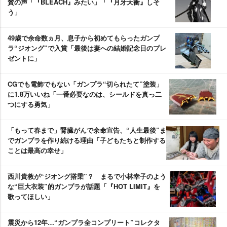
賛の声「『BLEACH』みたい」「『月牙天衝』しそ
う」
49歳で余命数ヵ月、息子から初めてもらったガンプ
ラ“ジオング”で入賞「最後は妻への結婚記念日のプレ
ゼントに」
CGでも電飾でもない「ガンプラ“切られたて”塗装」
に1.8万いいね「一番必要なのは、シールドを真っ二
つにする勇気」
「もって春まで」腎臓がんで余命宣告、“人生最後”ま
でガンプラを作り続ける理由「子どもたちと制作する
ことは最高の幸せ」
西川貴教が“ジオング搭乗”？ まるで小林幸子のよう
な“巨大衣装”的ガンプラが話題「『HOT LIMIT』を
歌ってほしい」
震災から12年…“ガンプラ全コンプリート”コレクタ