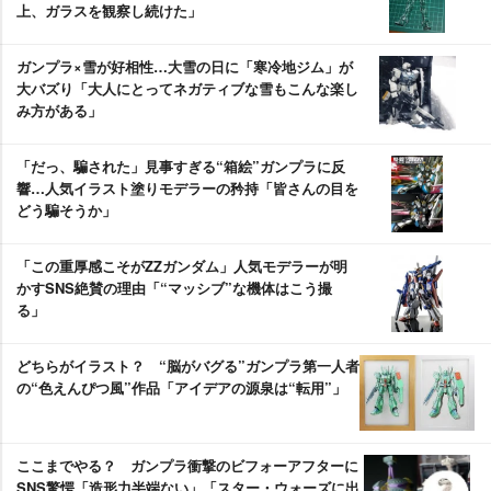
上、ガラスを観察し続けた」
ガンプラ×雪が好相性…大雪の日に「寒冷地ジム」が
大バズり「大人にとってネガティブな雪もこんな楽し
み方がある」
「だっ、騙された」見事すぎる“箱絵”ガンプラに反
響…人気イラスト塗りモデラーの矜持「皆さんの目を
どう騙そうか」
「この重厚感こそがZZガンダム」人気モデラーが明
かすSNS絶賛の理由「“マッシブ”な機体はこう撮
る」
どちらがイラスト？ “脳がバグる”ガンプラ第一人者
の“色えんぴつ風”作品「アイデアの源泉は“転用”」
ここまでやる？ ガンプラ衝撃のビフォーアフターに
SNS驚愕「造形力半端ない」「スター・ウォーズに出