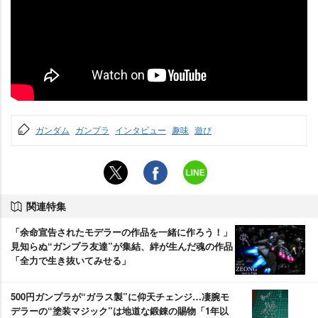
ガンダム
ガンプラ
インタビュー
趣味
遊び
関連特集
「余命宣告されたモデラーの作品を一緒に作ろう！」
見知らぬ“ガンプラ友達”が集結、絆が生んだ魂の作品
「全力で生き抜いてみせる」
500円ガンプラが“ガラス製”に仰天チェンジ…凄腕モ
デラーの“塗装マジック”は地道な鍛錬の賜物「1年以