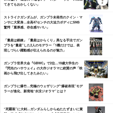
てきてもおかしくない」
ストライクガンダムが、ガンプラ未発売のクイン・マ
ンサに大変身…全高47センチの大迫力ボディにSNS
驚愕「重厚感、存在感ヤバい」
「量産は鍛錬」「量産はからくり」異なる手法でガン
プラを“量産”した2人のモデラー「1機だけでは、表
現しづらい躍動感が伝えられるのが魅力」
ガンプラ世界大会『GBWC』で2位…19歳大学生の
『閃光のハサウェイ』の大作ジオラマに絶賛の声「映
画から飛び出してきたみたい」
ガンプラに爆竹…究極のウェザリング“爆破表現”モデ
ラーが進化、新境地“水没ジオラマ”とは？
“死覇装”に大剣…ガンダムらしからぬたたずまいに賞