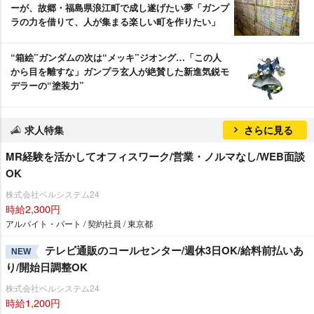
ーが、故郷・福島県浪江町で成し遂げたい夢「ガンプ
ラの力を借りて、人が集まる楽しい町を作りたい」
“箱絵”ガンダムの次は“メッキ”ジオング…「この人
から目を離すな」ガンプラ玄人が絶賛した新進気鋭モ
デラーの“塗装力”
求人特集
さらに見る
MR経験を活かしてオフィスワーク/営業・ノルマなし/WEB面談
OK
株式会社ベルシステム24
時給2,300円
アルバイト・パート / 契約社員 / 東京都
テレビ通販のコールセンター/週休3日OK/給料前払いあ
NEW
り/開始日調整OK
株式会社ベルシステム24
時給1,200円