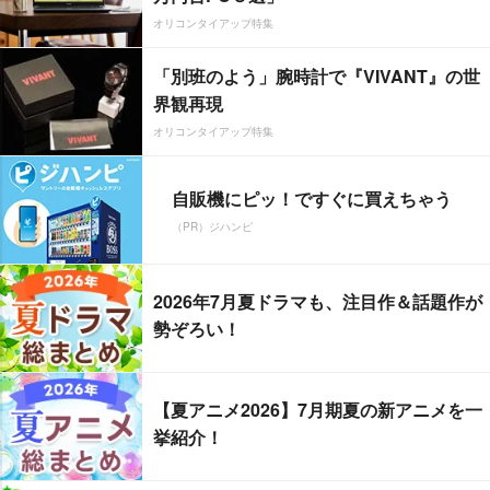
オリコンタイアップ特集
「別班のよう」腕時計で『VIVANT』の世
界観再現
オリコンタイアップ特集
自販機にピッ！ですぐに買えちゃう
（PR）ジハンピ
2026年7月夏ドラマも、注目作＆話題作が
勢ぞろい！
【夏アニメ2026】7月期夏の新アニメを一
挙紹介！