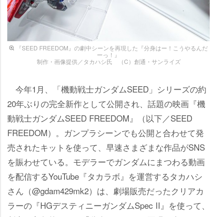
『SEED FREEDOM』の劇中シーンを再現した『分身はー！こうやるんだ
ーっ！』
制作・画像提供／タカハシ氏 （C）創通・サンライズ
今年1月、「機動戦士ガンダムSEED」シリーズの約
20年ぶりの完全新作として公開され、話題の映画『機
動戦士ガンダムSEED FREEDOM』（以下／SEED
FREEDOM）。ガンプラシーンでも公開と合わせて発
売されたキットを使って、早速さまざまな作品がSNS
を賑わせている。モデラーでガンダムにまつわる動画
を配信するYouTube『タカラボ』を運営するタカハシ
さん（@gdam429mk2）は、劇場販売だったクリアカ
ラーの『HGデスティニーガンダムSpec II』を使って、