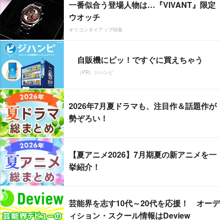
一番似合う登場人物は…『VIVANT』限定
ウオッチ
オリコンタイアップ特集
自販機にピッ！ですぐに買えちゃう
（PR）ジハンピ
2026年7月夏ドラマも、注目作＆話題作が
勢ぞろい！
【夏アニメ2026】7月期夏の新アニメを一
挙紹介！
芸能界を志す10代～20代を応援！ オーデ
ィション・スクール情報はDeview