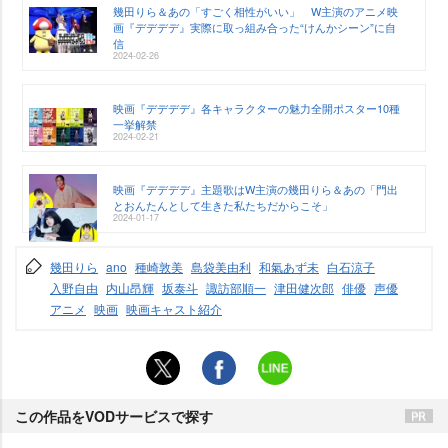
幾田りら＆あの「すごく相性がいい」 W主演のアニメ映
画『デデデデ』実際に取っ組み合った“けんかシーン”に自
信
2024-02-26
映画『デデデデ』各キャラクターの魅力全開ポスター10種
一挙解禁
2024-02-21
映画『デデデデ』主題歌はW主演の幾田りら＆あの「門出
とおんたんとして生きた私たちだからこそ」
2024-01-17
幾田りら
ano
種崎敦美
島袋美由利
和氣あず未
白石涼子
入野自由
内山昂輝
坂泰斗
諏訪部順一
津田健次郎
俳優
声優
アニメ
映画
映画キャスト紹介
この作品をVODサービスで探す