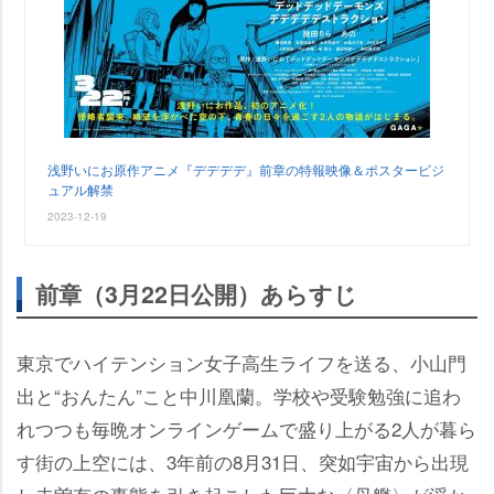
浅野いにお原作アニメ『デデデデ』前章の特報映像＆ポスタービジ
ュアル解禁
2023-12-19
前章（3月22日公開）あらすじ
東京でハイテンション女子高生ライフを送る、小山門
出と“おんたん”こと中川凰蘭。学校や受験勉強に追わ
れつつも毎晩オンラインゲームで盛り上がる2人が暮ら
す街の上空には、3年前の8月31日、突如宇宙から出現