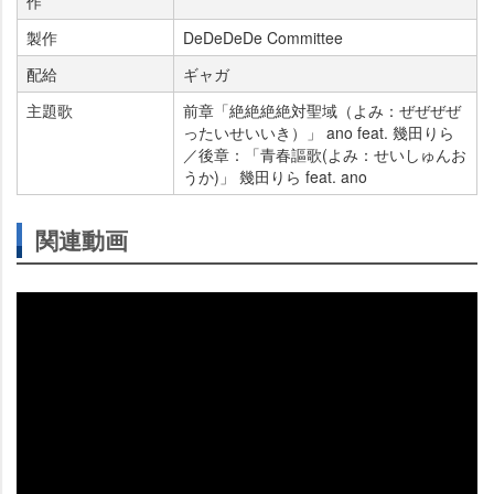
作
製作
DeDeDeDe Committee
配給
ギャガ
主題歌
前章「絶絶絶絶対聖域（よみ：ぜぜぜぜ
ったいせいいき）」 ano feat. 幾田りら
／後章：「青春謳歌(よみ：せいしゅんお
うか)」 幾田りら feat. ano
関連動画