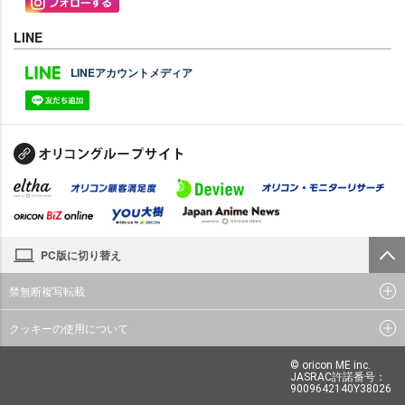
LINE
LINEアカウントメディア
PC版に切り替え
禁無断複写転載
クッキーの使用について
© oricon ME inc.
JASRAC許諾番号：
9009642140Y38026