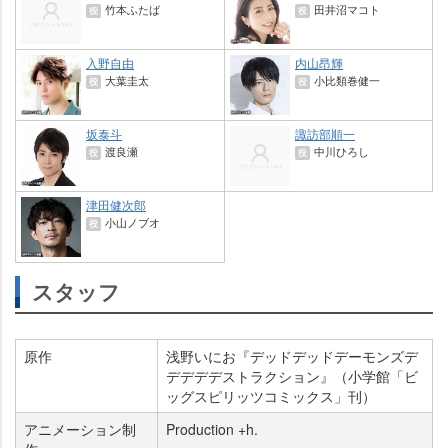
竹本ふたば
田井沼マコト
役
役
入野自由
内山昂輝
大葉圭太
小比類巻健一
役
役
坂泰斗
諏訪部順一
渡良瀬
中川ひろし
役
役
津田健次郎
小山ノブオ
役
スタッフ
原作
浅野いにお『デッドデッドデーモンズデ
デデデデストラクション』（小学館「ビ
ッグスピリッツコミックス」刊）
アニメーション制
Production +h.