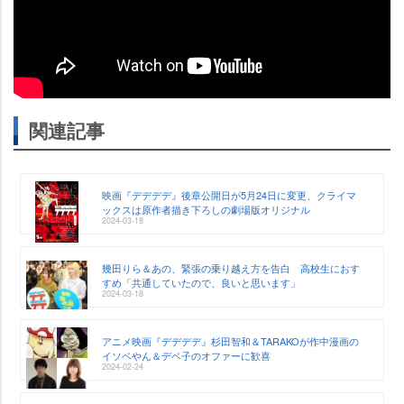
関連記事
映画『デデデデ』後章公開日が5月24日に変更、クライマ
ックスは原作者描き下ろしの劇場版オリジナル
2024-03-18
幾田りら＆あの、緊張の乗り越え方を告白 高校生におす
すめ「共通していたので、良いと思います」
2024-03-18
アニメ映画『デデデデ』杉田智和＆TARAKOが作中漫画の
イソベやん＆デベ子のオファーに歓喜
2024-02-24