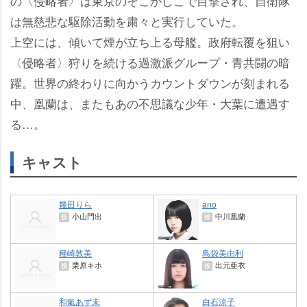
の〈侵略者〉は東京のそこかしこで目撃され、自衛隊
は無慈悲な駆除活動を粛々と実行していた。
上空には、傾いて煙が立ち上る母艦。政府転覆を狙い
〈侵略者〉狩りを続ける過激派グループ・青共闘の暗
躍。世界の終わりに向かうカウントダウンが刻まれる
中、凰蘭は、またもあの不思議な少年・大葉に遭遇す
る…。
キャスト
幾田りら
ano
小山門出
中川凰蘭
役
役
種崎敦美
島袋美由利
栗原キホ
出元亜衣
役
役
和氣あず未
白石涼子