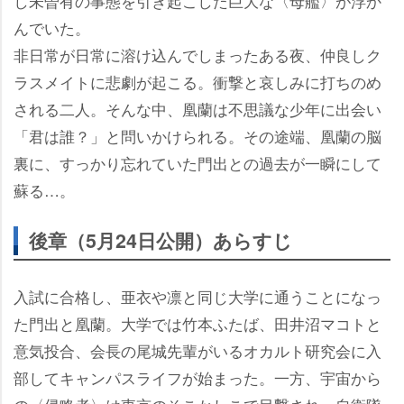
し未曽有の事態を引き起こした巨大な〈母艦〉が浮か
んでいた。
非日常が日常に溶け込んでしまったある夜、仲良しク
ラスメイトに悲劇が起こる。衝撃と哀しみに打ちのめ
される二人。そんな中、凰蘭は不思議な少年に出会い
「君は誰？」と問いかけられる。その途端、凰蘭の脳
裏に、すっかり忘れていた門出との過去が一瞬にして
蘇る…。
後章（5月24日公開）あらすじ
入試に合格し、亜衣や凛と同じ大学に通うことになっ
た門出と凰蘭。大学では竹本ふたば、田井沼マコトと
意気投合、会長の尾城先輩がいるオカルト研究会に入
部してキャンパスライフが始まった。一方、宇宙から