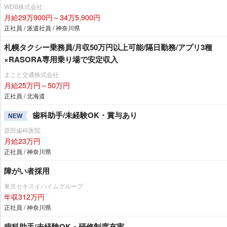
WDB株式会社
月給29万900円～34万5,900円
正社員 / 派遣社員 / 神奈川県
札幌タクシー乗務員/月収50万円以上可能/隔日勤務/アプリ3種
×RASORA専用乗り場で安定収入
まこと交通株式会社
月給25万円～50万円
正社員 / 北海道
歯科助手/未経験OK・賞与あり
NEW
原田歯科医院
月給23万円
正社員 / 神奈川県
障がい者採用
東京セキスイハイムグループ
年収312万円
正社員 / 神奈川県
歯科助手/未経験OK・研修制度充実