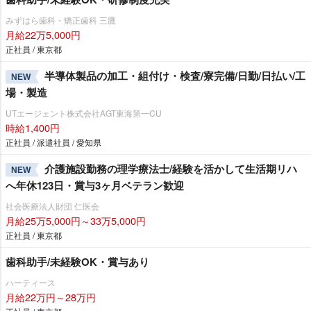
みずはら歯科・矯正歯科 三鷹
月給22万5,000円
正社員 / 東京都
半導体製品の加工・組付け・検査/寮完備/日勤/日払い/工
NEW
場・製造
UTエージェント株式会社AGT東海第一CU
時給1,400円
正社員 / 派遣社員 / 愛知県
介護施設勤務の理学療法士/経験を活かして生活期リハ
NEW
へ年休123日・賞与3ヶ月ベテラン歓迎
社会医療法人財団 仁医会
月給25万5,000円～33万5,000円
正社員 / 東京都
歯科助手/未経験OK・賞与あり
ハーティース
月給22万円～28万円