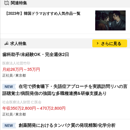
関連特集
【2023年】韓国ドラマおすすめ人気作品一覧
求人特集
さらに見る
歯科助手/未経験OK・完全週休2日
医療法人社団竹印
月給26万円～35万円
正社員 / 東京都
在宅で摂食嚥下・失語症アプローチを実践訪問リハの言
NEW
語聴覚士/病院発信の強固な多職種連携&研修支援あり
社会医療法人財団 仁医会
年収350万2,800円～470万2,800円
正社員 / 東京都
創薬開発におけるタンパク質の発現精製/化学分析
NEW