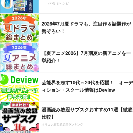
（PR）ジハンピ
2026年7月夏ドラマも、注目作＆話題作が
勢ぞろい！
【夏アニメ2026】7月期夏の新アニメを一
挙紹介！
芸能界を志す10代～20代を応援！ オーデ
ィション・スクール情報はDeview
漫画読み放題サブスクおすすめ11選【徹底
比較】
オリコン顧客満足度ランキング