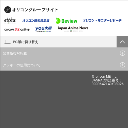
PC版に切り替え
禁無断複写転載
クッキーの使用について
© oricon ME inc.
JASRAC許諾番号：
9009642140Y38026