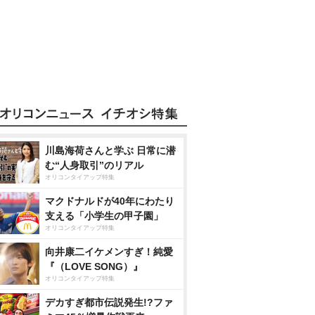
川島海荷さんと学ぶ 日常に潜
む“人身取引”のリアル
オリコンタイアップ特集
マクドナルドが40年にわたり
支える「小学生の甲子園」
オリコンタイアップ特集
向井康二イケメンすぎ！純愛
『（LOVE SONG）』
オリコンタイアップ特集
デカすぎ都市伝説発生!?ファ