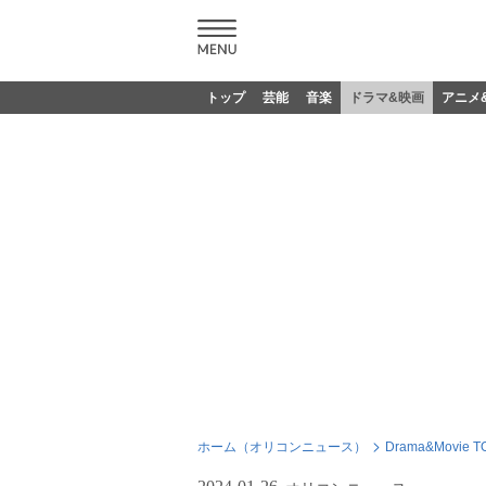
トップ
芸能
音楽
ドラマ&映画
アニメ
ホーム（オリコンニュース）
Drama&Movie T