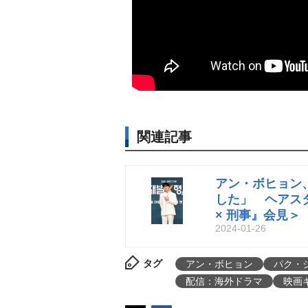
関連記事
アン・ボヒョン
した」 ヘアス
× 刑事』会見＞
2024-01-26
タグ
アン・ボヒョン
パク・
配信：海外ドラマ
映画