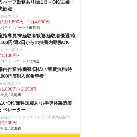
るハーフ勤務あり/週1日～OK/主婦・
夫歓迎
式会社エイト
1万1,500円～1万4,000円
バイト・パート / 東京都
童指導員/未経験者歓迎/経験者優遇/時
1100円/週2日からの扶養内勤務OK
もりの森 中央
1,100円～
バイト・パート / 北海道
場内作業/待機寮/日払い/寮費無料/時
1800円/8割入寮希望者
ve on株式会社
1,800円～2,250円
社員 / 北海道
払いOK/無料送迎あり/半導体製造装
オペレーター
式会社ジャパンクリエイト北日本事業統括部
2,200円
社員 / 北海道