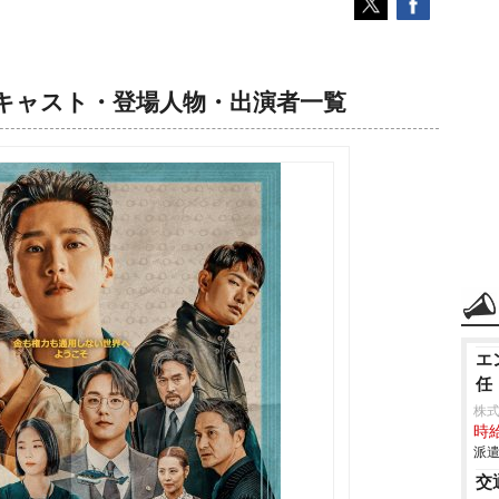
』キャスト・登場人物・出演者一覧
エ
任
株
時給
派遣
交