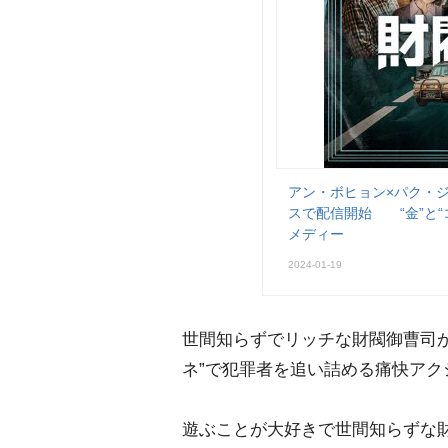
アン・ボヒョン×パク・ジ
スで配信開始 “金”と“
メディー
2024-01-19
世間知らずでリッチな財閥御曹司が
ネ”で犯罪者を追い詰める痛快アク
遊ぶことが大好きで世間知らずな財