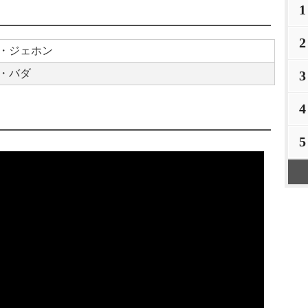
1
2
・ジェホン
・バダ
3
4
5