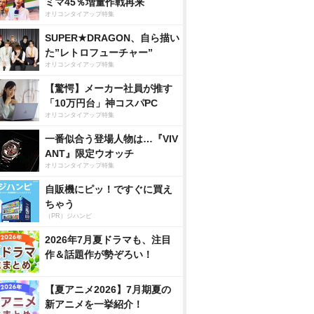
ミマ45％増量作戦再来
オリコンタイアップ特集
SUPER★DRAGON、自ら描い
た”レトロフューチャー”
オリコンタイアップ特集
【驚愕】メーカー社員が推す
「10万円台」神コスパPC
オリコンタイアップ特集
一番似合う登場人物は…『VIV
ANT』限定ウオッチ
オリコンタイアップ特集
自販機にピッ！ですぐに買え
ちゃう
（PR）ジハンピ
2026年7月夏ドラマも、注目
作＆話題作が勢ぞろい！
【夏アニメ2026】7月期夏の
新アニメを一挙紹介！