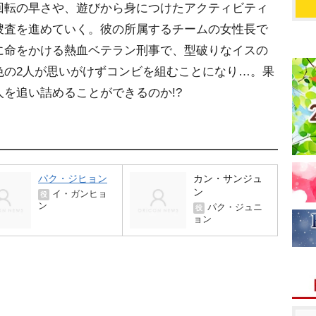
回転の早さや、遊びから身につけたアクティビティ
捜査を進めていく。彼の所属するチームの女性長で
に命をかける熱血ベテラン刑事で、型破りなイスの
色の2人が思いがけずコンビを組むことになり…。果
を追い詰めることができるのか!?
パク・ジヒョン
カン・サンジュ
ン
イ・ガンヒョ
役
ン
パク・ジュニ
役
ョン