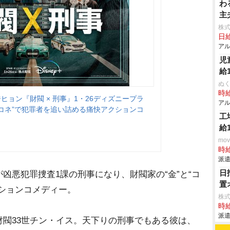
わ
主
株
日給
アル
児
給
ぬく
時給
ヒョン『財閥 × 刑事』1・26ディズニープラ
アル
コネ”で犯罪者を追い詰める痛快アクションコ
工
給
mo
時給
派遣
日
凶悪犯罪捜査1課の刑事になり、財閥家の“金”と“コ
置
ションコメディー。
株
時給
派遣
閥33世チン・イス。天下りの刑事でもある彼は、