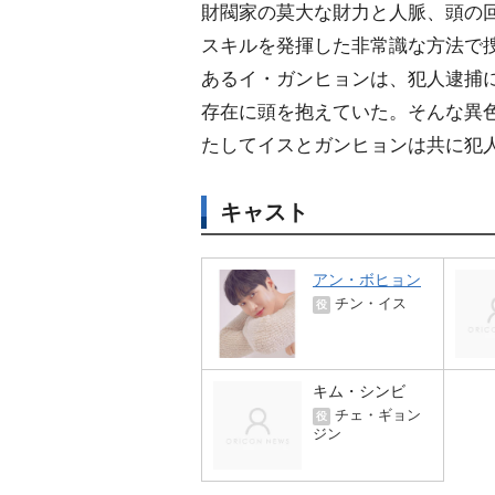
財閥家の莫大な財力と人脈、頭の
スキルを発揮した非常識な方法で
あるイ・ガンヒョンは、犯人逮捕
存在に頭を抱えていた。そんな異
たしてイスとガンヒョンは共に犯人
キャスト
アン・ボヒョン
チン・イス
役
キム・シンビ
チェ・ギョン
役
ジン