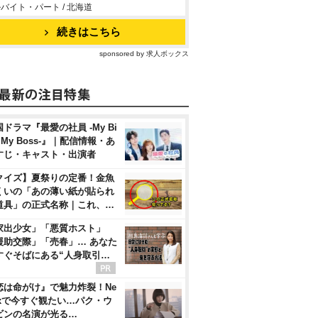
バイト・パート / 北海道
続きはこちら
sponsored by 求人ボックス
ドラマ『最愛の社員 -My Bi
, My Boss-』｜配信情報・あ
すじ・キャスト・出演者
クイズ】夏祭りの定番！金魚
くいの「あの薄い紙が貼られ
道具」の正式名称｜これ、…
家出少女」「悪質ホスト」
援助交際」「売春」… あなた
すぐそばにある“人身取引…
恋は命がけ』で魅力炸裂！Ne
flixで今すぐ観たい…パク・ウ
ビンの名演が光る…