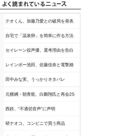
テオくん、加藤乃愛との破局を発表
自宅で「温泉卵」を簡単に作る方法
セイレーン役声優、選考理由を告白
レインボー池田、佐藤佳奈と電撃婚
田中みな実、うっかりネタバレ
元横綱・朝青龍、白鵬翔氏と再会2S
西鉄、“不適切音声”に声明
研ナオコ、コンビニで買う商品