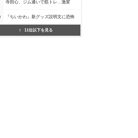
寺田心、ジム通いで筋トレ…激変
0
『ちいかわ』新グッズ説明文に恐怖
11位以下を見る