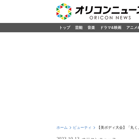
トップ
芸能
音楽
ドラマ&映画
アニメ
ホーム
ビューティ
【美ボディ大会】「丸く
2023-10-13