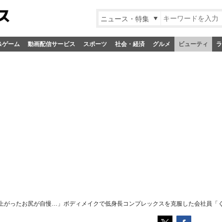
ニュース・特集
&ゲーム
動画配信サービス
スポーツ
社会・経済
グルメ
ビューティ
ラ
上がったお尻が自慢…」ボディメイクで低身長コンプレックスを克服した会社員「