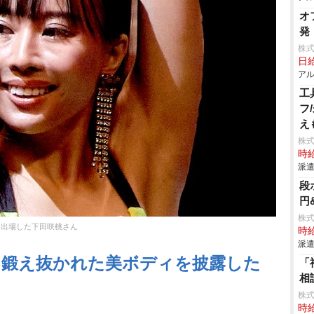
オ
発
株
日給
アル
工
フ
え
株
時給
派遣
段
円
株
に出場した下田咲桃さん
時給
派遣
】鍛え抜かれた美ボディを披露した
「
相
株式
時給