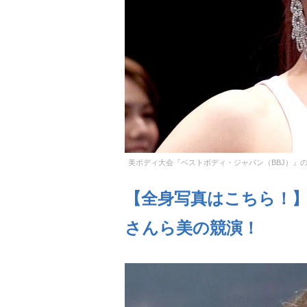
美ボディ大会『ベストボディ・ジャパン（BBJ）』
【全身写真はこちら！
さんら美の競演！