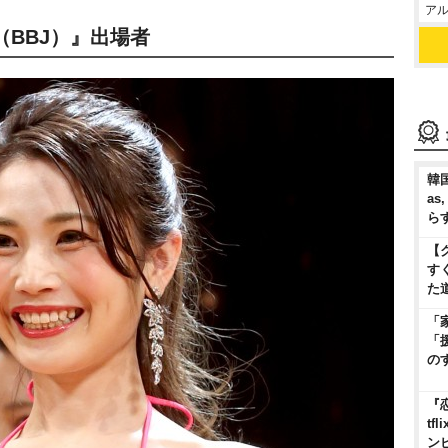
アル
BBJ）』出場者
韓国
as
ら
【
す
た
「
「
の
『
t
ン