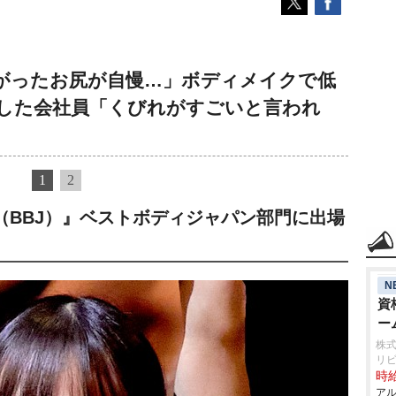
がったお尻が自慢…」ボディメイクで低
した会社員「くびれがすごいと言われ
1
2
（BBJ）』ベストボディジャパン部門に出場
N
資
ー
株式
リ
時給
アル