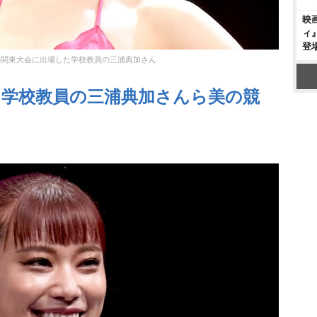
映
ィ
登
の関東大会に出場した学校教員の三浦典加さん
】学校教員の三浦典加さんら美の競