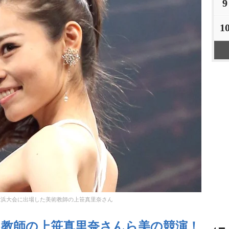
9
1
横浜大会に出場した美術教師の上笹真里奈さん
】教師の上笹真里奈さんら美の競演！