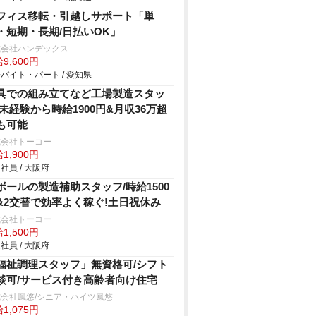
フィス移転・引越しサポート「単
・短期・長期/日払いOK」
式会社ハンデックス
9,600円
バイト・パート / 愛知県
具での組み立てなど工場製造スタッ
/未経験から時給1900円&月収36万超
も可能
式会社トーコー
1,900円
社員 / 大阪府
ボールの製造補助スタッフ/時給1500
&2交替で効率よく稼ぐ!土日祝休み
式会社トーコー
1,500円
社員 / 大阪府
福祉調理スタッフ」無資格可/シフト
談可/サービス付き高齢者向け住宅
会社鳳悠/シニア・ハイツ鳳悠
1,075円