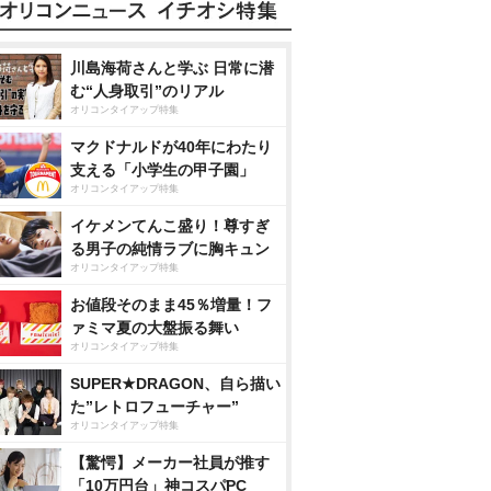
川島海荷さんと学ぶ 日常に潜
む“人身取引”のリアル
オリコンタイアップ特集
マクドナルドが40年にわたり
支える「小学生の甲子園」
オリコンタイアップ特集
イケメンてんこ盛り！尊すぎ
る男子の純情ラブに胸キュン
オリコンタイアップ特集
お値段そのまま45％増量！フ
ァミマ夏の大盤振る舞い
オリコンタイアップ特集
SUPER★DRAGON、自ら描い
た”レトロフューチャー”
オリコンタイアップ特集
【驚愕】メーカー社員が推す
「10万円台」神コスパPC