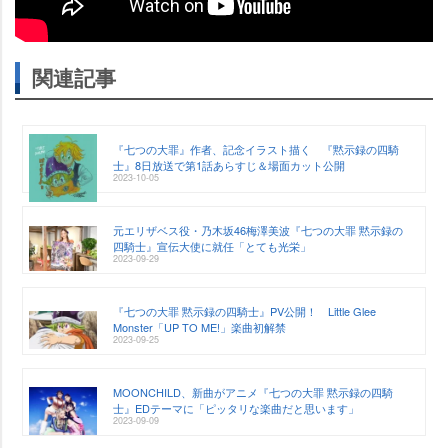
関連記事
『七つの大罪』作者、記念イラスト描く 『黙示録の四騎
士』8日放送で第1話あらすじ＆場面カット公開
2023-10-05
元エリザベス役・乃木坂46梅澤美波『七つの大罪 黙示録の
四騎士』宣伝大使に就任「とても光栄」
2023-09-29
『七つの大罪 黙示録の四騎士』PV公開！ Little Glee
Monster「UP TO ME!」楽曲初解禁
2023-09-25
MOONCHILD、新曲がアニメ『七つの大罪 黙示録の四騎
士』EDテーマに「ピッタリな楽曲だと思います」
2023-09-09