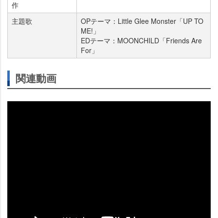
作
主題歌
OPテーマ：Little Glee Monster「UP TO
ME!」
EDテーマ：MOONCHILD「Friends Are
For」
関連動画