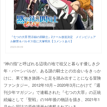
『七つの大罪 黙示録の四騎士』2クール放送決定 メインビジュア
ル解禁＆バルギス役に大塚明夫【コメントあり】
2023-09-09
“神の指”と呼ばれる辺境の地で祖父と暮らす優しき少
年・パーシバルが、ある謎の騎士との出会いをきっか
けに、果て無き旅路へと足を踏み出すことになる冒険
ファンタジー。2012年10月～2020年3月にかけて『週
刊少年マガジン』で連載された『七つの大罪』の正統
続編として「聖戦」の16年後の物語を描き、2021年1
月から同誌で原作漫画が連載されている。