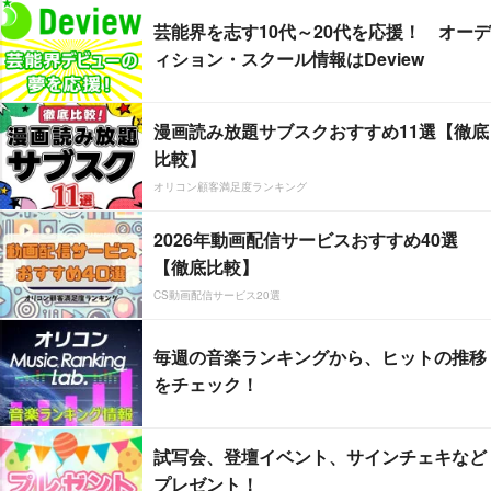
芸能界を志す10代～20代を応援！ オーデ
ィション・スクール情報はDeview
漫画読み放題サブスクおすすめ11選【徹底
比較】
オリコン顧客満足度ランキング
2026年動画配信サービスおすすめ40選
【徹底比較】
CS動画配信サービス20選
毎週の音楽ランキングから、ヒットの推移
をチェック！
試写会、登壇イベント、サインチェキなど
プレゼント！