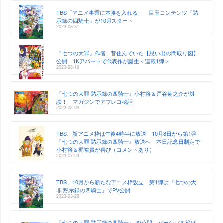
TBS「アニメ事業に本腰を入れる」 目玉コンテンツ『黙
示録の四騎士』が10月スタート
2023-08-31
『七つの大罪』作者、昔住んでいた【思い出の間取り図】
公開 1Kアパートで代表作が誕生＜連載1弾＞
2023-08-19
『七つの大罪 黙示録の四騎士』小村将＆戸谷菊之介が対
談！ マガジンでアフレコ秘話
2023-08-09
TBS、新アニメ枠は午後4時半に放送 10月8日から第1弾
『七つの大罪 黙示録の四騎士』放送へ 本日記念日制定で
小村将＆梶裕貴が喜び（コメントあり）
2023-07-04
TBS、10月から新たなアニメ枠設立 第1弾は『七つの大
罪 黙示録の四騎士』でPV公開
2023-03-26
『七つの大罪 黙示録の四騎士』PV公開 パーシバル役は