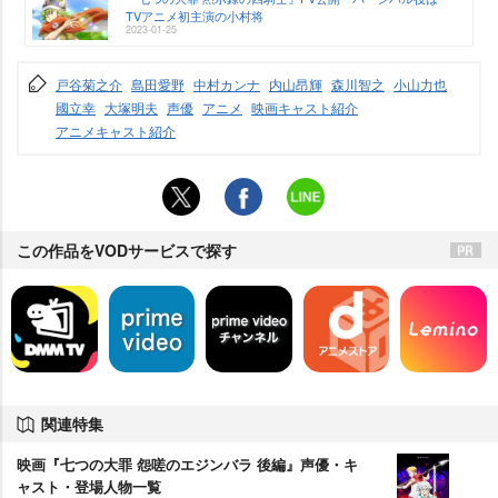
TVアニメ初主演の小村将
2023-01-25
戸谷菊之介
島田愛野
中村カンナ
内山昂輝
森川智之
小山力也
國立幸
大塚明夫
声優
アニメ
映画キャスト紹介
アニメキャスト紹介
この作品をVODサービスで探す
関連特集
映画『七つの大罪 怨嗟のエジンバラ 後編』声優・キ
ャスト・登場人物一覧