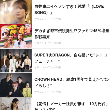
向井康二イケメンすぎ！純愛『（LOVE
SONG）』
オリコンタイアップ特集
デカすぎ都市伝説発生!?ファミマ45％増量
作戦再来
オリコンタイアップ特集
SUPER★DRAGON、自ら描いた”レトロ
フューチャー”
オリコンタイアップ特集
CROWN HEAD、結成1周年で見えた”バン
ドらしさ”
オリコンタイアップ特集
【驚愕】メーカー社員が推す「10万円台」
神コスパPC