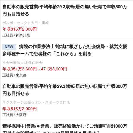
自動車の販売営業/平均年齢29.3歳/転居の無い転職で年収800万
円も目指せる
ボルボ・セレクト大田・川崎
年収816万2,000円
正社員 / 神奈川県
病院の作業療法士/地域に根ざした社会復帰・就労支援
NEW
多職種チームで患者様の「これから」を創る
社会医療法人財団 仁医会
年収351万3,600円～471万3,600円
正社員 / 東京都
自動車の販売営業/平均年齢29.3歳/転居の無い転職で年収800万
円も目指せる
ネクステージ箕面セダン・スポーツ専門店
年収816万2,000円
正社員 / 大阪府
積極採用中!営業/⏩️営業、販売経験活かしてご活躍可能!1000万
円越えや幹部ポジションへの早期昇格も目指せる