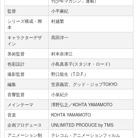
刊少年マガジン」連載）
監督
小平麻紀
シリーズ構成・脚
村越繁
本
キャラクターデザ
髙田洋一
イン
美術監督
村本奈津江
色彩設計
小島真喜子(スタジオ・ロード)
撮影監督
野口龍生（T.D.F.）
編集
笠原義宏、グッド・ジョブTOKYO
音響監督
小泉紀介
メインテーマ
澤野弘之／KOHTA YAMAMOTO
音楽
KOHTA YAMAMOTO
企画プロデュース
UNLIMITED PRODUCE by TMS
アニメーション制
テレコム・アニメーションフィルム