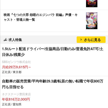
映画『七つの大罪 怨嗟のエジンバラ 前編』声優・キ
ャスト・登場人物一覧
求人特集
さらに見る
1.5tルート配送ドライバー/生協商品/日勤のみ/普通免許AT可/土
日休み/残業少
SBSゼンツウ株式会社
月給29万9,615円～
正社員 / 東京都
自動車の販売営業/平均年齢29.3歳/転居の無い転職で年収800万
円も目指せる
ネクステージ豊田東店
年収816万2,000円
正社員 / 愛知県