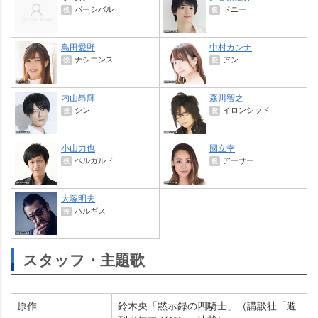
パーシバル
ドニー
役
役
島田愛野
中村カンナ
ナシエンス
アン
役
役
内山昂輝
森川智之
シン
イロンシッド
役
役
小山力也
國立幸
ペルガルド
アーサー
役
役
大塚明夫
バルギス
役
スタッフ・主題歌
原作
鈴木央「黙示録の四騎士」（講談社「週