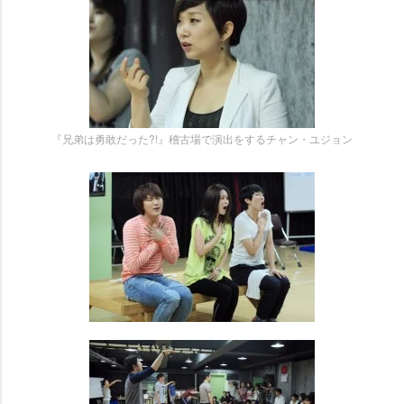
『兄弟は勇敢だった?!』稽古場で演出をするチャン・ユジョン