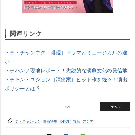
関連リンク
・
チ・チャンウク［俳優］ドラマとミュージカルの違
い―
・
テハンノ現地レポート！先鋭的な演劇文化の発信地
・
チャン・ユジョン［演出家］ヒット作を続々！演出
ポリシーとは!?
1/3
次へ
チ・チャンウク
映画特集
K-POP
舞台
アジア