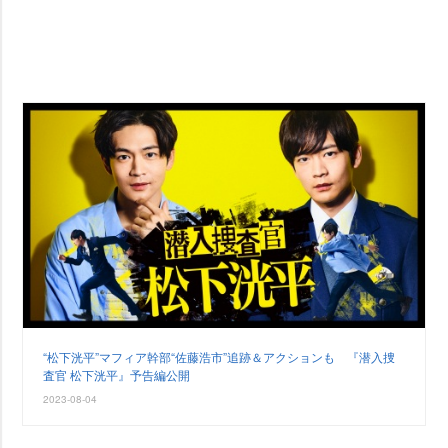
“松下洸平”マフィア幹部“佐藤浩市”追跡＆アクションも 『潜入捜
査官 松下洸平』予告編公開
2023-08-04