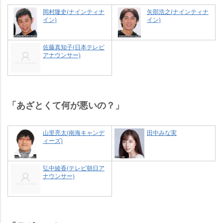
岡村隆史(ナインティナ
矢部浩之(ナインティナ
イン)
イン)
佐藤真知子(日本テレビ
アナウンサー)
「あざとくて何が悪いの？」
山里亮太(南海キャンデ
田中みな実
ィーズ)
弘中綾香(テレビ朝日ア
ナウンサー)