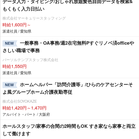
データ入力・タイピング/おしゃれ放題髪色自由データを検索&
もくもく入力日払い
株式会社マーキュリースタッフィング
時給1,600円～
派遣社員 / 愛知県
一般事務・OA事務/週2在宅無料Pすぐリノベ済office
NEW
さしい職場で事務
パーソルテンプスタッフ株式会社
時給1,550円
派遣社員 / 愛知県
ホームヘルパー「訪問介護等」/ひらのケアセンターそ
NEW
よ風グループホーム介護夜勤専従
株式会社SOYOKAZE
時給1,420円～1,470円
アルバイト・パート / 大阪府
ホールスタッフ/家事の合間の2時間もOK すき家なら家事と両立
して働けます