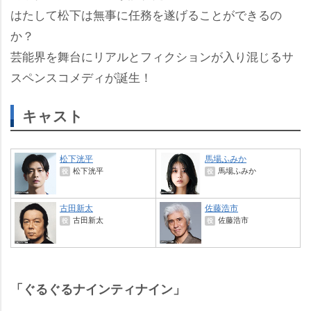
はたして松下は無事に任務を遂げることができるの
か？
芸能界を舞台にリアルとフィクションが入り混じるサ
スペンスコメディが誕生！
キャスト
松下洸平
馬場ふみか
松下洸平
馬場ふみか
役
役
古田新太
佐藤浩市
古田新太
佐藤浩市
役
役
「ぐるぐるナインティナイン」