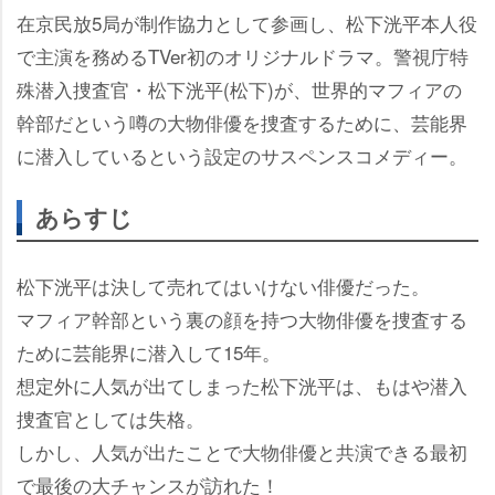
在京民放5局が制作協力として参画し、松下洸平本人役
で主演を務めるTVer初のオリジナルドラマ。警視庁特
殊潜入捜査官・松下洸平(松下)が、世界的マフィアの
幹部だという噂の大物俳優を捜査するために、芸能界
に潜入しているという設定のサスペンスコメディー。
あらすじ
松下洸平は決して売れてはいけない俳優だった。
マフィア幹部という裏の顔を持つ大物俳優を捜査する
ために芸能界に潜入して15年。
想定外に人気が出てしまった松下洸平は、もはや潜入
捜査官としては失格。
しかし、人気が出たことで大物俳優と共演できる最初
で最後の大チャンスが訪れた！