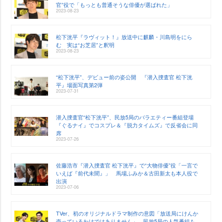
官”役で「もっとも普通そうな俳優が選ばれた」
2023-08-23
松下洸平『ラヴィット！』放送中に麒麟・川島明をにら
む 実は“お芝居”と釈明
2023-08-23
“松下洸平”、デビュー前の姿公開 『潜入捜査官 松下洸
平』場面写真第2弾
2023-07-31
潜入捜査官“松下洸平”、民放5局のバラエティー番組登場
『ぐるナイ』でコスプレ＆『脱力タイムズ』で反省会に同
席
2023-07-26
佐藤浩市『潜入捜査官 松下洸平』で“大物俳優”役「一言で
いえば『前代未聞』」 馬場ふみか＆古田新太も本人役で
出演
2023-07-06
TVer、初のオリジナルドラマ制作の意図「放送局にけんか
売っているわけではありません」 民放5局の人気番組も