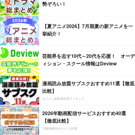
勢ぞろい！
【夏アニメ2026】7月期夏の新アニメを一
挙紹介！
芸能界を志す10代～20代を応援！ オーデ
ィション・スクール情報はDeview
漫画読み放題サブスクおすすめ11選【徹底
比較】
オリコン顧客満足度ランキング
2026年動画配信サービスおすすめ40選
【徹底比較】
CS動画配信サービス20選