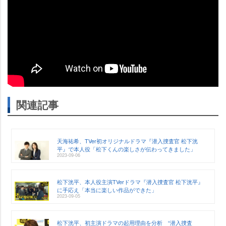
関連記事
天海祐希、TVer初オリジナルドラマ『潜入捜査官 松下洸
平』で本人役「松下くんの楽しさが伝わってきました」
2023-09-06
松下洸平、本人役主演TVerドラマ『潜入捜査官 松下洸平』
に手応え「本当に楽しい作品ができた」
2023-09-05
松下洸平、初主演ドラマの起用理由を分析 “潜入捜査