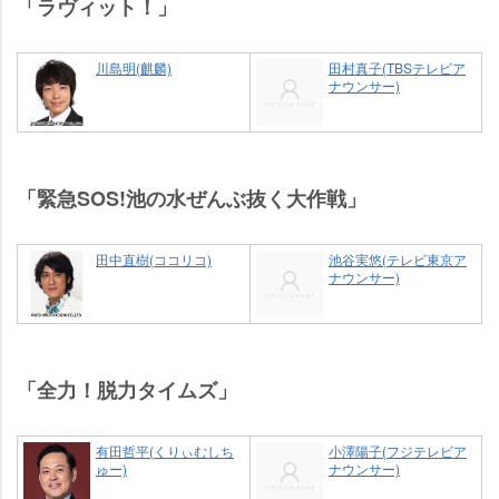
「ラヴィット！」
川島明(麒麟)
田村真子(TBSテレビア
ナウンサー)
「緊急SOS!池の水ぜんぶ抜く大作戦」
田中直樹(ココリコ)
池谷実悠(テレビ東京ア
ナウンサー)
「全力！脱力タイムズ」
有田哲平(くりぃむしち
小澤陽子(フジテレビア
ゅー)
ナウンサー)