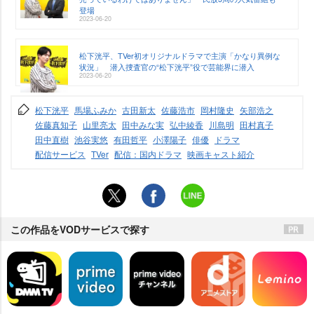
登場
2023-06-20
松下洸平、TVer初オリジナルドラマで主演「かなり異例な
状況」 潜入捜査官の“松下洸平”役で芸能界に潜入
2023-06-20
松下洸平
馬場ふみか
古田新太
佐藤浩市
岡村隆史
矢部浩之
佐藤真知子
山里亮太
田中みな実
弘中綾香
川島明
田村真子
田中直樹
池谷実悠
有田哲平
小澤陽子
俳優
ドラマ
配信サービス
TVer
配信：国内ドラマ
映画キャスト紹介
この作品をVODサービスで探す