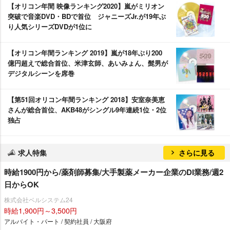
【オリコン年間 映像ランキング2020】嵐がミリオン
突破で音楽DVD・BDで首位 ジャニーズJr.が19年ぶ
り人気シリーズDVDが1位に
【オリコン年間ランキング 2019】嵐が18年ぶり200
億円超えで総合首位、米津玄師、あいみょん、髭男が
デジタルシーンを席巻
【第51回オリコン年間ランキング 2018】安室奈美恵
さんが総合首位、AKB48がシングル9年連続1位・2位
独占
求人特集
さらに見る
時給1900円から/薬剤師募集/大手製薬メーカー企業のDI業務/週2
日からOK
株式会社ベルシステム24
時給1,900円～3,500円
アルバイト・パート / 契約社員 / 大阪府