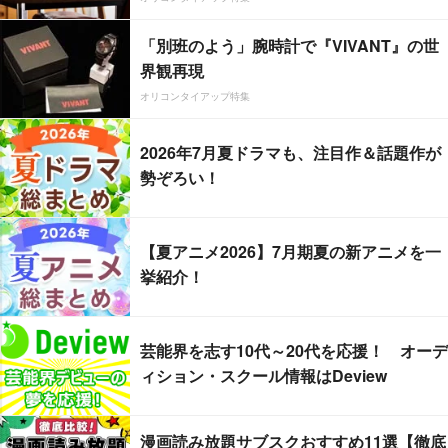
「別班のよう」腕時計で『VIVANT』の世
界観再現
オリコンタイアップ特集
2026年7月夏ドラマも、注目作＆話題作が
勢ぞろい！
【夏アニメ2026】7月期夏の新アニメを一
挙紹介！
芸能界を志す10代～20代を応援！ オーデ
ィション・スクール情報はDeview
漫画読み放題サブスクおすすめ11選【徹底