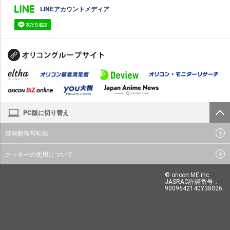
LINEアカウントメディア
PC版に切り替え
禁無断複写転載
クッキーの使用について
© oricon ME inc.
JASRAC許諾番号：
9009642140Y38026