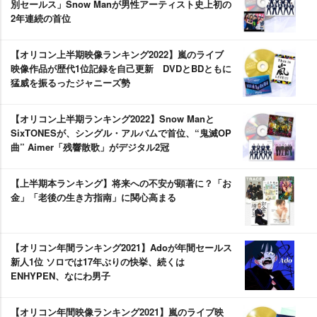
別セールス」Snow Manが男性アーティスト史上初の
2年連続の首位
【オリコン上半期映像ランキング2022】嵐のライブ
映像作品が歴代1位記録を自己更新 DVDとBDともに
猛威を振るったジャニーズ勢
【オリコン上半期ランキング2022】Snow Manと
SixTONESが、シングル・アルバムで首位、“鬼滅OP
曲” Aimer「残響散歌」がデジタル2冠
【上半期本ランキング】将来への不安が顕著に？「お
金」「老後の生き方指南」に関心高まる
【オリコン年間ランキング2021】Adoが年間セールス
新人1位 ソロでは17年ぶりの快挙、続くは
ENHYPEN、なにわ男子
【オリコン年間映像ランキング2021】嵐のライブ映