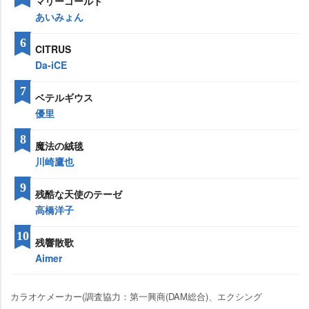
マリーゴールド
あいみょん
6
CITRUS
Da-iCE
7
ベテルギウス
優里
8
魔法の絨毯
川崎鷹也
9
残酷な天使のテーゼ
高橋洋子
10
残響散歌
Aimer
カラオケメーカー(調査協力：第一興商(DAM総合)、エクシング