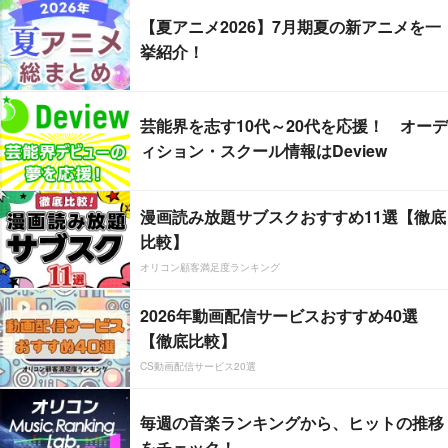
【夏アニメ2026】7月期夏の新アニメを一
挙紹介！
芸能界を志す10代～20代を応援！ オーデ
ィション・スクール情報はDeview
漫画読み放題サブスクおすすめ11選【徹底
比較】
オリコン顧客満足度ランキング
2026年動画配信サービスおすすめ40選
【徹底比較】
CS動画配信サービス20選
毎週の音楽ランキングから、ヒットの推移
をチェック！