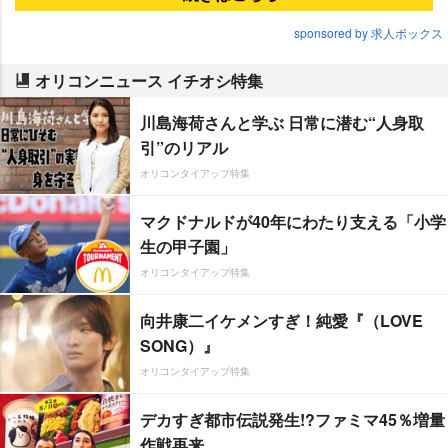
sponsored by 求人ボックス
オリコンニュース イチオシ特集
川島海荷さんと学ぶ 日常に潜む“人身取
引”のリアル
オリコンタイアップ特集
マクドナルドが40年にわたり支える「小学
生の甲子園」
オリコンタイアップ特集
向井康二イケメンすぎ！純愛『（LOVE
SONG）』
オリコンタイアップ特集
デカすぎ都市伝説発生!?ファミマ45％増量
作戦再来