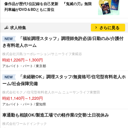
像作品が歴代1位記録を自己更新 『鬼滅の刃』無限
列車編がDVD＆BDともに首位
求人特集
さらに見る
「福祉調理スタッフ」調理師免許必須/日勤のみ/介護付
NEW
き有料老人ホーム
株式会社川島コーポレーション/サニーライフ東糀谷
時給1,226円～1,300円
アルバイト・パート / 東京都
「未経験OK」調理スタッフ/無資格可/住宅型有料老人ホ
NEW
ーム/社会保障完備
株式会社モクノ/住宅型有料老人ホーム ニューサンライフ東蟹田
時給1,140円～1,220円
アルバイト・パート / 愛知県
車通勤も相談OK/製造工場での軽作業/2交替/土日祝休み
株式会社ワールドインテック