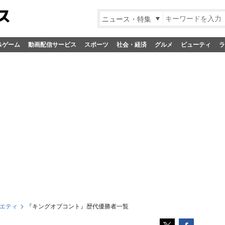
ニュース・特集
&ゲーム
動画配信サービス
スポーツ
社会・経済
グルメ
ビューティ
ラ
エティ
『キングオブコント』歴代優勝者一覧