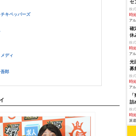
セ
株式
キチキペッパーズ
時給
アル
確
る
休
株式
時給
アル
コメディ
光
募
ー吾郎
株式
時給
アル
「
ィ
詰
株
時給
派遣