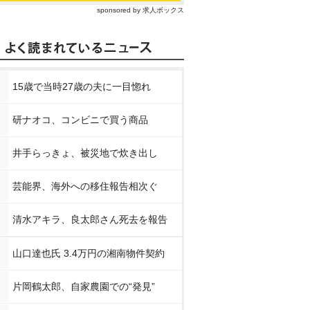
sponsored by 求人ボックス
15歳で当時27歳の夫に一目惚れ
研ナオコ、コンビニで買う商品
井手らっきょ、被災地で炊き出し
芸能界、海外への移住報告相次ぐ
清水アキラ、良太郎さん死去を報告
山口達也氏 3.4万円の湘南物件契約
片岡鶴太郎、自家農園での“発見”