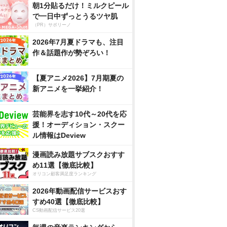
朝1分貼るだけ！ミルクピール
で一日中ずっとうるツヤ肌
（PR）サボリーノ
2026年7月夏ドラマも、注目
作＆話題作が勢ぞろい！
【夏アニメ2026】7月期夏の
新アニメを一挙紹介！
芸能界を志す10代～20代を応
援！オーディション・スクー
ル情報はDeview
漫画読み放題サブスクおすす
め11選【徹底比較】
オリコン顧客満足度ランキング
2026年動画配信サービスおす
すめ40選【徹底比較】
CS動画配信サービス20選