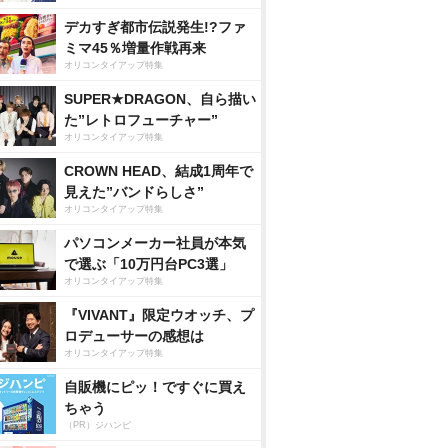
デカすぎ都市伝説発生!?ファ
ミマ45％増量作戦再来
オリコンタイアップ特集
SUPER★DRAGON、自ら描い
た”レトロフューチャー”
オリコンタイアップ特集
CROWN HEAD、結成1周年で
見えた”バンドらしさ”
オリコンタイアップ特集
パソコンメーカー社員が本気
で選ぶ「10万円台PC3選」
オリコンタイアップ特集
『VIVANT』限定ウオッチ、プ
ロデューサーの感想は
オリコンタイアップ特集
自販機にピッ！ですぐに買え
ちゃう
（PR）ジハンピ