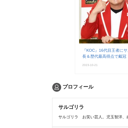
『KOC』16代目王者に
長＆歴代最高得点で戴冠
2023-10-21
プロフィール
サルゴリラ
サルゴリラ お笑い芸人。児玉智洋、赤