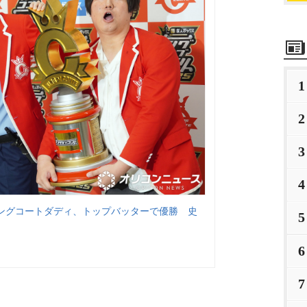
1
2
3
4
ングコートダディ、トップバッターで優勝 史
5
6
7