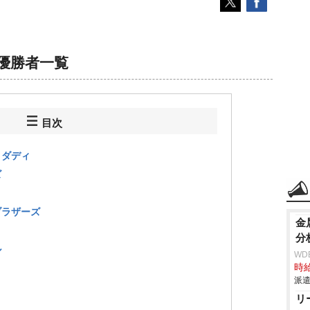
優勝者一覧
目次
トダディ
ズ
ブラザーズ
金
分
ル
WD
時給
派遣
リ