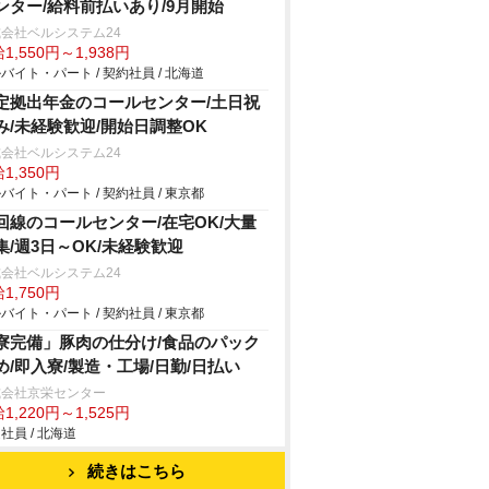
ンター/給料前払いあり/9月開始
会社ベルシステム24
1,550円～1,938円
バイト・パート / 契約社員 / 北海道
定拠出年金のコールセンター/土日祝
み/未経験歓迎/開始日調整OK
会社ベルシステム24
1,350円
バイト・パート / 契約社員 / 東京都
回線のコールセンター/在宅OK/大量
集/週3日～OK/未経験歓迎
会社ベルシステム24
1,750円
バイト・パート / 契約社員 / 東京都
寮完備」豚肉の仕分け/食品のパック
め/即入寮/製造・工場/日勤/日払い
式会社京栄センター
1,220円～1,525円
社員 / 北海道
続きはこちら