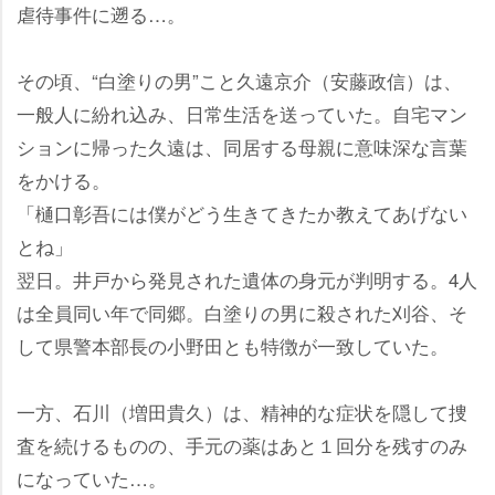
虐待事件に遡る…。
その頃、“白塗りの男”こと久遠京介（安藤政信）は、
一般人に紛れ込み、日常生活を送っていた。自宅マン
ションに帰った久遠は、同居する母親に意味深な言葉
をかける。
「樋口彰吾には僕がどう生きてきたか教えてあげない
とね」
翌日。井戸から発見された遺体の身元が判明する。4人
は全員同い年で同郷。白塗りの男に殺された刈谷、そ
して県警本部長の小野田とも特徴が一致していた。
一方、石川（増田貴久）は、精神的な症状を隠して捜
査を続けるものの、手元の薬はあと１回分を残すのみ
になっていた…。