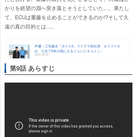
かりを絶望の淵へ突き落とそうとしていた…。果たし
て、ECUは重藤を止めることができるのか!?そして久
遠の真の目的とは…。
声優・三宅健太『ボイスII』でドラマ初出演 オファーさ
れ「人生で5本の指に入るくらいにキョトン」
2021-09-04
第9話 あらすじ