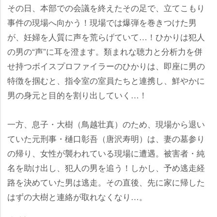
その日、本部での会議を終えたその足で、立てこもり
事件の現場へ向かう！現場では爆弾を巻きつけた男
が、妊婦を人質に声を荒らげていて…！ひかりは犯人
の男の“声”に耳を澄ます。類まれな聴力と分析力を併
せ持つボイスプロファイラーのひかりは、即座に男の
特徴を掴むと、指令室の室員たちと連携し、鮮やかに
男の身元と目的を割り出していく…！
一方、息子・大樹（鳥越壮真）のため、現場から退い
ていた元刑事・樋口彰吾（唐沢寿明）は、妻の墓参り
の帰り、女性が襲われている現場に遭遇。被害者・純
名を助け出し、犯人の男を追う！しかし、予め逃走経
路を決めていた男は逃走。その直後、先に家に帰した
はずの大樹と連絡が取れなくなり…。