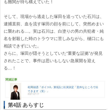
も難関が待ち構えていた！
そして、現場から逃走した塚田を追っていた石川は、
逮捕直前、血を流す塚田の顔を前にして、突然めまい
に襲われる…。実は石川は、白塗りの男の共犯者・純
名を射殺した時のトラウマに苦しみながら、樋口にも
相談できずにいた。
さらに、塚田が隠そうとしていた“重要な証拠”が発見
されたことで、事件は思いもしない急展開を迎え
る…！
関連記事
松岡禎丞『ボイスII』第3話に出演決定「意外なところで出
てきます（笑）」
2021-07-17
第4話 あらすじ