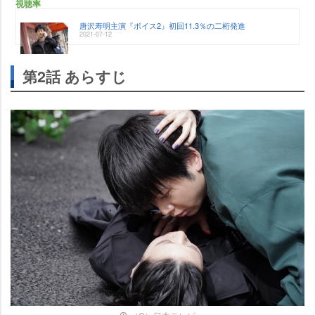
視聴率
唐沢寿明主演『ボイス2』初回11.3％の二桁発進
2021-07-12
第2話 あらすじ