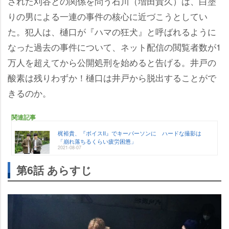
された刈谷との関係を問う石川（増田貴久）は、白塗
りの男による一連の事件の核心に近づこうとしてい
た。犯人は、樋口が『ハマの狂犬』と呼ばれるように
なった過去の事件について、ネット配信の閲覧者数が1
万人を超えてから公開処刑を始めると告げる。井戸の
酸素は残りわずか！樋口は井戸から脱出することがで
きるのか。
関連記事
梶裕貴、『ボイスII』でキーパーソンに ハードな撮影は
「崩れ落ちるくらい疲労困憊」
2021-08-07
第6話 あらすじ