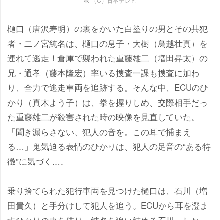
（C）日本テレビ
樋口（唐沢寿明）の裏をかいた白塗りの男とその共犯
者・二ノ宮純名は、樋口の息子・大樹（鳥越壮真）を
連れて逃走！倉庫で襲われた重藤雄二（増田昇太）の
兄・通孝（藤本隆宏）率いる捜査一課も捜査に加わ
り、全力で逃走車両を追跡する。そんな中、ECUのひ
かり（真木よう子）は、拳を握りしめ、交際相手だっ
た重藤雄二が殺害された時の映像を見直していた。
「聞き漏らさない、犯人の音を。この耳で捕まえ
る…」鬼気迫る表情のひかりは、犯人の足音の“ある特
徴”に気づく…。
乗り捨てられた犯行車両を見つけた樋口は、石川（増
田貴久）と手分けして犯人を追う。ECUから耳を澄ま
すひかりの力を借り、純名を追い詰める石川。しか