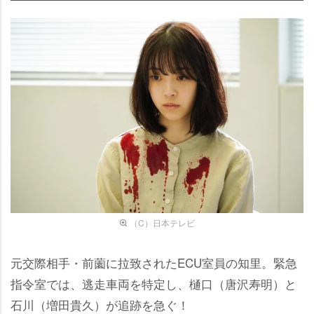
（C）日本テレビ
元交際相手・前薗に拉致されたECU室員の知里。緊急
指令室では、逃走車両を特定し、樋口（唐沢寿明）と
石川（増田貴久）が追跡を急ぐ！