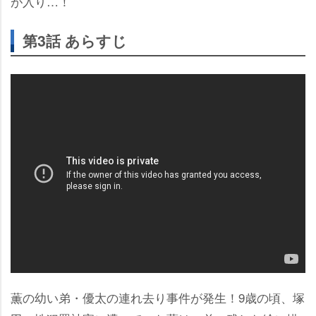
が入り…！
第3話 あらすじ
薫の幼い弟・優太の連れ去り事件が発生！9歳の頃、塚