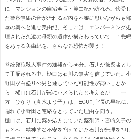
に、マンションの自治会長・美由紀が訪れる。傍受し
た警察無線の音が流れる室内を不審に思いながらも部
屋の奥へと進む美由紀。そこには、エンバーミング処
理された久遠の母親の遺体が横たわっていて…！悲鳴
をあげる美由紀を、さらなる恐怖が襲う！
拳銃発砲殺人事件の通報から55分。石川が被疑者とし
て手配される中、樋口は石川の無実を信じていた。小
野田が白塗りの男と通じていた可能性が高いことか
ら、樋口は石川が罠にハメられたと考えるが…。一
方、ひかり（真木よう子）は、ECU副室長の早紀に、
隠れて小野田と連絡をとっていた理由を問う。
樋口は、石川に薬を処方していた薬剤師・宮崎久子の
もとへ。精神的な不安を抱えていた石川が無理を押し
て現場に出ていたこと、薬を飲まない状態が続くと、