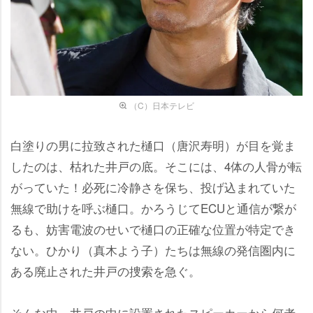
（C）日本テレビ
白塗りの男に拉致された樋口（唐沢寿明）が目を覚ま
したのは、枯れた井戸の底。そこには、4体の人骨が転
がっていた！必死に冷静さを保ち、投げ込まれていた
無線で助けを呼ぶ樋口。かろうじてECUと通信が繋が
るも、妨害電波のせいで樋口の正確な位置が特定でき
ない。ひかり（真木よう子）たちは無線の発信圏内に
ある廃止された井戸の捜索を急ぐ。
そんな中、井戸の中に設置されたスピーカーから何者