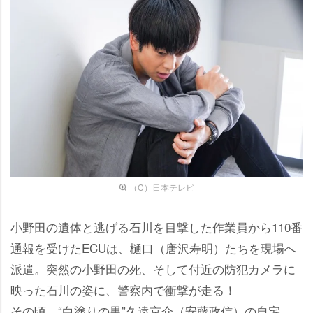
（C）日本テレビ
小野田の遺体と逃げる石川を目撃した作業員から110番
通報を受けたECUは、樋口（唐沢寿明）たちを現場へ
派遣。突然の小野田の死、そして付近の防犯カメラに
映った石川の姿に、警察内で衝撃が走る！
その頃、“白塗りの男”久遠京介（安藤政信）の自宅