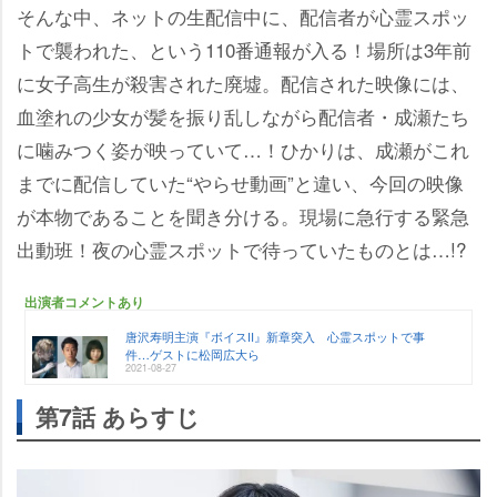
そんな中、ネットの生配信中に、配信者が心霊スポッ
トで襲われた、という110番通報が入る！場所は3年前
に女子高生が殺害された廃墟。配信された映像には、
血塗れの少女が髪を振り乱しながら配信者・成瀬たち
に噛みつく姿が映っていて…！ひかりは、成瀬がこれ
までに配信していた“やらせ動画”と違い、今回の映像
が本物であることを聞き分ける。現場に急行する緊急
出動班！夜の心霊スポットで待っていたものとは…!?
出演者コメントあり
唐沢寿明主演『ボイスII』新章突入 心霊スポットで事
件…ゲストに松岡広大ら
2021-08-27
第7話 あらすじ