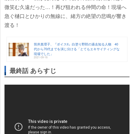
微笑む久遠だった…！再び狙われる仲間の命！現場へ
急ぐ樋口とひかりの無線に、緒方の絶望の悲鳴が響き
渡る！
筒井真理子、『ボイスII』白塗り野郎の過去知る人物 40
代から70代までを演じ分ける「とてもエキサイティングな
現場でした」
2021-09-16
最終話 あらすじ