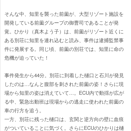
そんな中、知里を襲った前薗が、大型リゾート施設を
開発している前薗グループの御曹司であることが発
覚。ひかり（真木よう子）は、前薗がリゾート近くに
ある別荘に知里を連れ込むと読み、事件は逮捕監禁事
件に発展する。同じ頃、前薗の別荘では、知里に命の
危機が迫っていた！
事件発生から44分。別荘に到着した樋口と石川が発見
したのは…なんと腹部を刺された前薗の姿！さらに現
場から知里の姿は消えていて…。ECU内で動揺が広が
る中、緊急出動班は現場からの逃走に使われた前薗の
車の行方を追う。
一方、別荘に残った樋口は、玄関と逆方向の壁に血痕
がついていることに気づく。さらにECUのひかりは樋