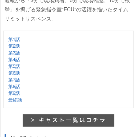
挙」を掲げる緊急指令室“ECU”の活躍を描いたタイム
リミットサスペンス。
第1話
第2話
第3話
第4話
第5話
第6話
第7話
第8話
第9話
最終話