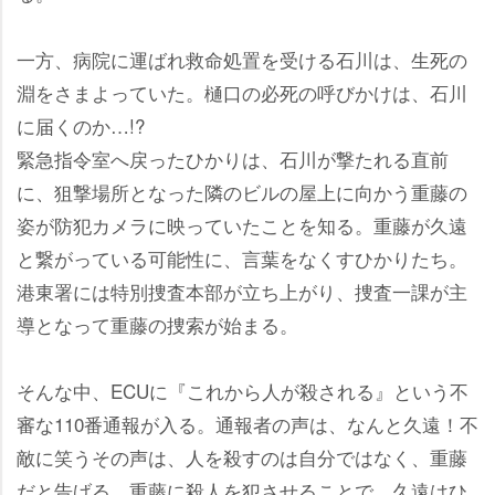
一方、病院に運ばれ救命処置を受ける石川は、生死の
淵をさまよっていた。樋口の必死の呼びかけは、石川
に届くのか…!?
緊急指令室へ戻ったひかりは、石川が撃たれる直前
に、狙撃場所となった隣のビルの屋上に向かう重藤の
姿が防犯カメラに映っていたことを知る。重藤が久遠
と繋がっている可能性に、言葉をなくすひかりたち。
港東署には特別捜査本部が立ち上がり、捜査一課が主
導となって重藤の捜索が始まる。
そんな中、ECUに『これから人が殺される』という不
審な110番通報が入る。通報者の声は、なんと久遠！不
敵に笑うその声は、人を殺すのは自分ではなく、重藤
だと告げる。重藤に殺人を犯させることで、久遠はひ