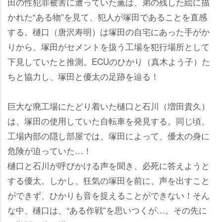
田の性犯罪被害に遭っていた薫は、弟の残した絵に描
かれた“ある物”を見て、犯人が塚田であることを直感
する。樋口（唐沢寿明）は塚田の自宅にあった手がか
りから、塚田がセメントを扱う工場を犯行場所として
下見していたと推測。ECUのひかり（真木よう子）た
ちと協力し、塚田と優太の足跡を辿る！
巨大な廃工場にたどり着いた樋口と石川（増田貴久）
は、塚田の使用していた自転車を発見する。同じ頃、
工場内部の隠し部屋では、塚田によって、優太の身に
危険が迫っていた…！
樋口と石川が呼びかける声を聞き、必死に答えようと
する優太。しかし、狂気の塚田を前に、声を出すこと
ができず、ひかりも音を捉えることができない！そん
な中、樋口は、“ある作戦”を思いつくが…。その先に