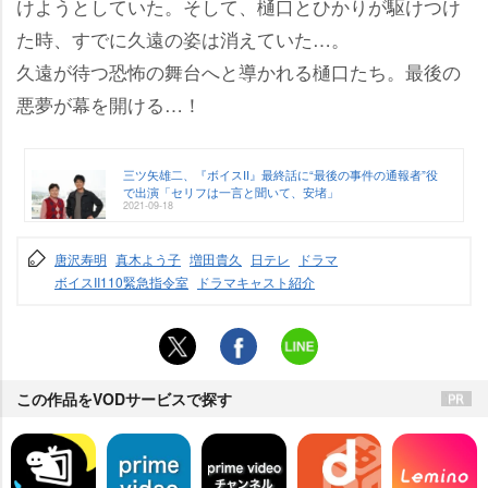
けようとしていた。そして、樋口とひかりが駆けつけ
た時、すでに久遠の姿は消えていた…。
久遠が待つ恐怖の舞台へと導かれる樋口たち。最後の
悪夢が幕を開ける…！
三ツ矢雄二、『ボイスII』最終話に“最後の事件の通報者”役
で出演「セリフは一言と聞いて、安堵」
2021-09-18
唐沢寿明
真木よう子
増田貴久
日テレ
ドラマ
ボイスII110緊急指令室
ドラマキャスト紹介
この作品をVODサービスで探す