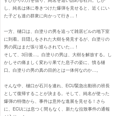
し、純名は体に巻きつけた爆弾を見せると、近くにい
た子ども達の群衆に向かって行き…！
一方、樋口は、白塗りの男を追って雑居ビルの地下室
に到着。目隠しをされた大樹を発見するが、白塗りの
男の罠はまだ張り巡らされていた…！
そして、3日後…。白塗りの男は、大樹を解放する。し
かしその痛ましく変わり果てた息子の姿に、憤る樋
口。白塗りの男の真の目的とは一体何なのか…。
そんな中、樋口が石川を連れ、ECU緊急出動班の班長
として復帰することが決まる。そして、純名が使った
爆弾の特徴から、事件は意外な進展を見せる！さら
に、ECUには息つく間もなく、新たな拉致事件の通報