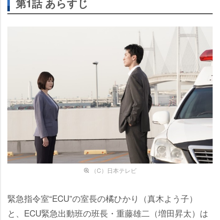
第1話 あらすじ
（C）日本テレビ
緊急指令室“ECU”の室長の橘ひかり（真木よう子）
と、ECU緊急出動班の班長・重藤雄二（増田昇太）は