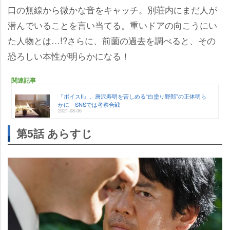
口の無線から微かな音をキャッチ。別荘内にまだ人が
潜んでいることを言い当てる。重いドアの向こうにい
た人物とは…!?さらに、前薗の過去を調べると、その
恐ろしい本性が明らかになる！
関連記事
『ボイスII』、唐沢寿明を苦しめる“白塗り野郎”の正体明ら
かに SNSでは考察合戦
2021-08-06
第5話 あらすじ