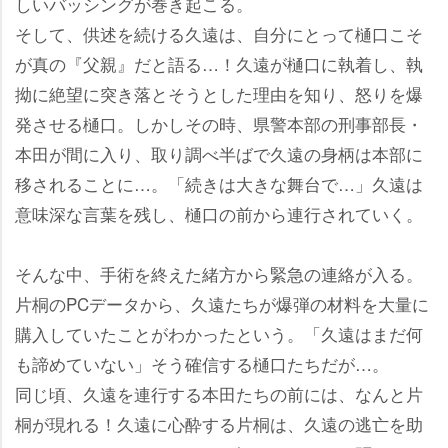
しいバッシングが巻き起こる。
そして、供述を続ける久遠は、自分にとって樋口こそ
が真の『父親』だと語る…！久遠が樋口に執着し、執
拗に絶望に突き落とそうとした理由を知り、怒りを爆
発させる樋口。しかしその時、県警本部の刑事部長・
本田が間に入り、取り調べ半ばで久遠の身柄は本部に
移されることに…。「続きは大きな舞台で…」久遠は
意味深な言葉を残し、樋口の前から連行されていく。
そんな中、手術を終えた緒方から緊急の連絡が入る。
片桐のPCデータから、久遠たちが爆弾の材料を大量に
購入していたことがわかったという。「久遠はまだ何
も諦めていない」そう確信する樋口たちだが…。
同じ頃、久遠を連行する本田たちの前には、なんと片
桐が現れる！久遠に心酔する片桐は、久遠の逃亡を助