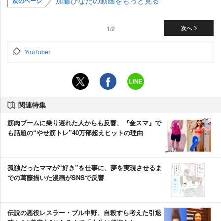
加藤ひなたの動画をもっと見る
次のページ
1/2
次へ
YouTuber
関連特集
筋肉ブームに乗り遅れた人からも反響、『金スマ』で
も話題の“やせ筋トレ”40万部超えヒットの理由
孤独だったママが“好き”を仕事に、夢を実現させるま
での葛藤描いた漫画がSNSで反響
伝説の悪役レスラー・ブル中野、自殺すら考えた引退