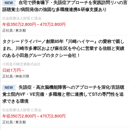
在宅で摂食嚥下・失語症アプローチを実践訪問リハの言
NEW
語聴覚士/病院発信の強固な多職種連携&研修支援あり
社会医療法人財団 仁医会
年収350万2,800円～470万2,800円
正社員 / 東京都
タクシードライバー／創業85年『川崎ハイヤー』の愛称で親し
まれ、川崎市多摩区および麻生区を中心に営業する信頼と実績
のある小田急グループのタクシー会社！
小田急川崎交通株式会社
日給1万円～
正社員 / 神奈川県
失語症・高次脳機能障害へのアプローチを深化/言語聴
NEW
覚士院内VF・VE完備・多職種と密に連携してSTの専門性を追
求できる環境
社会医療法人財団 仁医会
年収350万2,800円～470万2,800円
正社員 / 東京都