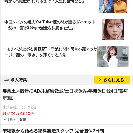
時から“美魔女”になるまで「人生に後悔なし」
中国メイクの達人YouTuber鹿の間が語るダイエット
「父の一言が12kgの減量を決意させた」
“モチベが上がる美容家”・千波に聞く簡単小顔マッサ
ージ、顔の「厚み」を薄くする方法
求人特集
さらに見る
農業土木設計/CAD/未経験歓迎/土日祝休み/年間休日124日/賞与
年3回
株式会社デミング設計
月給24万2,610円
正社員 / 北海道
未経験から始める塗料製造スタッフ 完全週休2日制