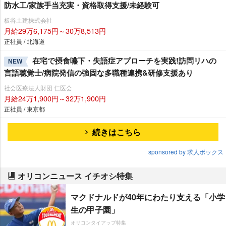
防水工/家族手当充実・資格取得支援/未経験可
板谷土建株式会社
月給29万6,175円～30万8,513円
正社員 / 北海道
在宅で摂食嚥下・失語症アプローチを実践!訪問リハの
NEW
言語聴覚士/病院発信の強固な多職種連携&研修支援あり
社会医療法人財団 仁医会
月給24万1,900円～32万1,900円
正社員 / 東京都
続きはこちら
sponsored by 求人ボックス
オリコンニュース イチオシ特集
マクドナルドが40年にわたり支える「小学
生の甲子園」
オリコンタイアップ特集