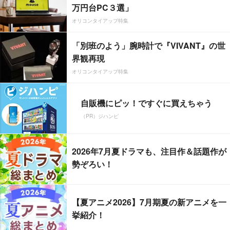
万円台PC３選」
オリコンタイアップ特集
「別班のよう」腕時計で『VIVANT』の世
界観再現
オリコンタイアップ特集
自販機にピッ！ですぐに買えちゃう
（PR）ジハンピ
2026年7月夏ドラマも、注目作＆話題作が
勢ぞろい！
【夏アニメ2026】7月期夏の新アニメを一
挙紹介！