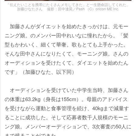
「伝えたいことを携帯にたくさんメモしてきた」と一生懸命話してくれた、
加藤ひなたさん 撮影：田中達晃／Pash （C）oricon ME inc.
加藤さんがダイエットを始めたきっかけは、元モー
ニング娘。のメンバー田中れいなに憧れたから。「髪
型もかわいく、細くて華奢。歌もとても上手かった。
そんな田中さんになりたくて、モーニング娘。さんの
オーディションを受けたくて、ダイエットを始めたん
です」（加藤ひなた、以下同）
オーディションを受けていた中学生当時、加藤さん
の体重は63.2kg（身長は155cm）。母親のアドバイス
を受けながら運動と食事管理を続け、40kgまで減量す
ることに成功した。そして応募者数千人規模のモーニ
ング娘。メンバーオーディションで、3次審査の50人に
まで残ることができた。