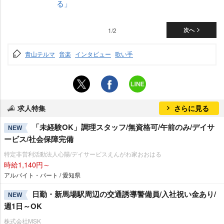
る」
1/2
次へ
青山テルマ
音楽
インタビュー
歌い手
求人特集
さらに見る
「未経験OK」調理スタッフ/無資格可/午前のみ/デイサ
NEW
ービス/社会保障完備
特定非営利活動法人心陽/デイサービスえんがわ家おおはる
時給1,140円～
アルバイト・パート / 愛知県
日勤・新馬場駅周辺の交通誘導警備員/入社祝い金あり/
NEW
週1日～OK
株式会社MSK