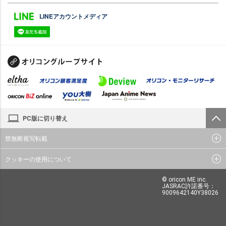
LINEアカウントメディア
PC版に切り替え
禁無断複写転載
クッキーの使用について
© oricon ME inc.
JASRAC許諾番号：
9009642140Y38026