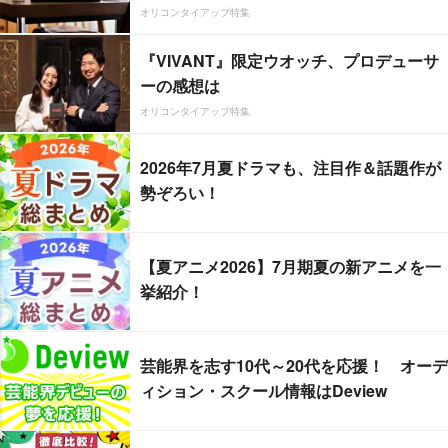
オリコンタイアップ特集
『VIVANT』限定ウオッチ、プロデューサ
ーの感想は
オリコンタイアップ特集
2026年7月夏ドラマも、注目作＆話題作が
勢ぞろい！
【夏アニメ2026】7月期夏の新アニメを一
挙紹介！
芸能界を志す10代～20代を応援！ オーデ
ィション・スクール情報はDeview