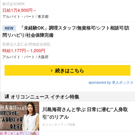
株式会社MSK
日給1万4,500円～
アルバイト・パート / 東京都
「未経験OK」調理スタッフ/無資格可/シフト相談可/訪
NEW
問リハビリ/社会保障完備
医療法人孟仁会/摂南総合病院
時給1,177円～1,200円
アルバイト・パート / 大阪府
続きはこちら
sponsored by 求人ボックス
オリコンニュース イチオシ特集
川島海荷さんと学ぶ 日常に潜む“人身取
引”のリアル
オリコンタイアップ特集