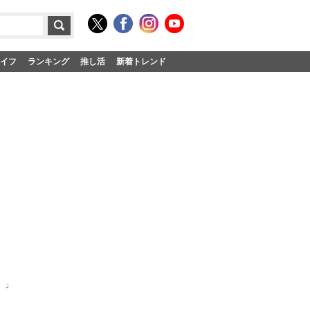
イフ
ランキング
推し活
新着トレンド
）」