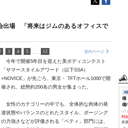
会出場 「将来はジムのあるオフィスで
2
3
4
5
12
次のページ
今年で開催5年目を迎えた美ボディコンテスト
「サマースタイルアワード（以下SSA）
×NOVICE」が先ごろ、東京・ TFTホール1000で開
催され、総勢約200名の男女が集まった。
N
備
女性のカテゴリーの中でも、全体的な肉体の発
備
UT
達状態やバランスのとれたスタイル、ポージング
時給
の力強さなどが評価される「ベティ」部門には、
派遣