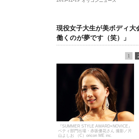
オリコンニュース
現役女子大生が美ボディ大
働くのが夢です（笑）」
1
『SUMMER STYLE AWARD×NOVICE』
ベティ部門出場・赤坂優花さん 撮影／片
山よしお （C）oricon ME inc.