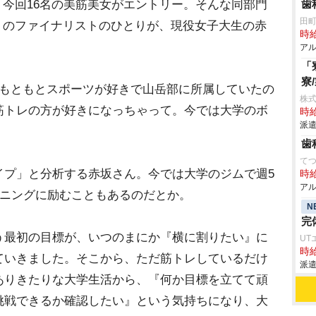
今回16名の美筋美女がエントリー。そんな同部門
歯
田
のファイナリストのひとりが、現役女子大生の赤
時給
アル
「
寮
。もともとスポーツが好きで山岳部に所属していたの
株
筋トレの方が好きになっちゃって。今では大学のボ
時給
派遣
歯
て
プ」と分析する赤坂さん。今では大学のジムで週5
時給
アル
ーニングに励むこともあるのだとか。
N
完
う最初の目標が、いつのまにか『横に割りたい』に
UT
時給
ていきました。そこから、ただ筋トレしているだけ
派遣
ありきたりな大学生活から、『何か目標を立てて頑
挑戦できるか確認したい』という気持ちになり、大