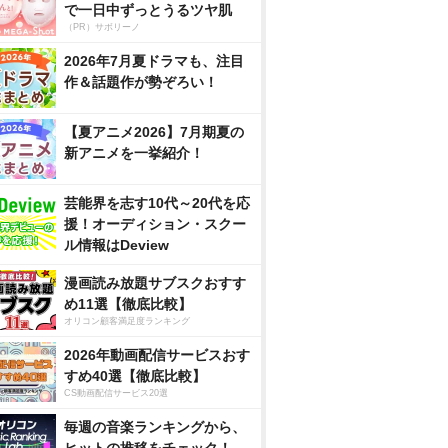
で一日中ずっとうるツヤ肌
（PR）サボリーノ
2026年7月夏ドラマも、注目
作＆話題作が勢ぞろい！
【夏アニメ2026】7月期夏の
新アニメを一挙紹介！
芸能界を志す10代～20代を応
援！オーディション・スクー
ル情報はDeview
漫画読み放題サブスクおすす
め11選【徹底比較】
オリコン顧客満足度ランキング
2026年動画配信サービスおす
すめ40選【徹底比較】
CS動画配信サービス20選
毎週の音楽ランキングから、