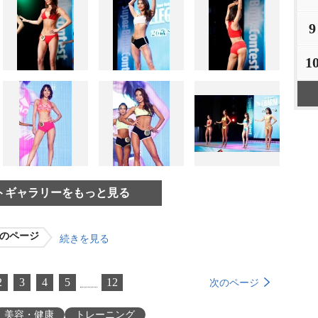
9
1
トギャラリーをもっと見る
のページ
続きを見る
2
3
4
5
12
次のページ
美容・健康
トレーニング