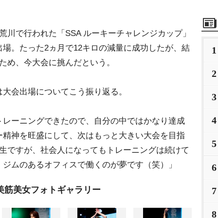
」
川で行われた「SSA ルーキーチャレンジカップ」
場。たった2ヵ月で12キロの減量に成功したが、結
1
すため、今大会に挑んだという。
2
大会出場についてこう振り返る。
3
4
トレーニングできたので、自分の中ではかなり達成
ー精神を旺盛にして、次はもっと大きい大会を目指
5
年生ですが、社会人になってもトレーニングは続けて
、ジムのあるオフィスで働くのが夢です（笑）」
6
：美筋美女フォトギャラリー
7
8