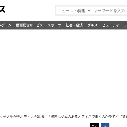
ニュース・特集
&ゲーム
動画配信サービス
スポーツ
社会・経済
グルメ
ビューティ
ラ
女子大生が美ボディ大会出場 「将来はジムのあるオフィスで働くのが夢です（笑