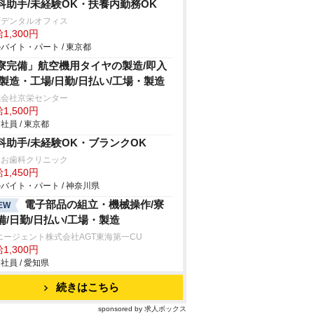
科助手/未経験OK・扶養内勤務OK
町デンタルオフィス
1,300円
バイト・パート / 東京都
寮完備」航空機用タイヤの製造/即入
/製造・工場/日勤/日払い/工場・製造
式会社京栄センター
1,500円
社員 / 東京都
科助手/未経験OK・ブランクOK
つお歯科クリニック
1,450円
バイト・パート / 神奈川県
電子部品の組立・機械操作/寮
EW
備/日勤/日払い/工場・製造
エージェント株式会社AGT東海第一CU
1,300円
社員 / 愛知県
続きはこちら
sponsored by 求人ボックス