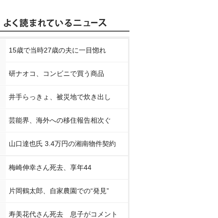
15歳で当時27歳の夫に一目惚れ
研ナオコ、コンビニで買う商品
井手らっきょ、被災地で炊き出し
芸能界、海外への移住報告相次ぐ
山口達也氏 3.4万円の湘南物件契約
梅崎伸幸さん死去、享年44
片岡鶴太郎、自家農園での“発見”
寿美花代さん死去 息子がコメント