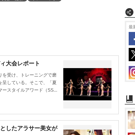
最
ィ大会レポート
りを受け、トレーニングで磨
を呈している。そこで、「夏
スタイルアワード（SS...
々としたアラサー美女が