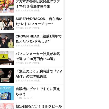
デカすぎ都市伝説発生!?ファ
ミマ45％増量作戦再来
オリコンタイアップ特集
SUPER★DRAGON、自ら描い
た”レトロフューチャー”
オリコンタイアップ特集
CROWN HEAD、結成1周年で
見えた”バンドらしさ”
オリコンタイアップ特集
パソコンメーカー社員が本気
で選ぶ「10万円台PC3選」
オリコンタイアップ特集
「別班のよう」腕時計で『VIV
ANT』の世界観再現
オリコンタイアップ特集
自販機にピッ！ですぐに買え
ちゃう
（PR）ジハンピ
朝1分貼るだけ！ミルクピール