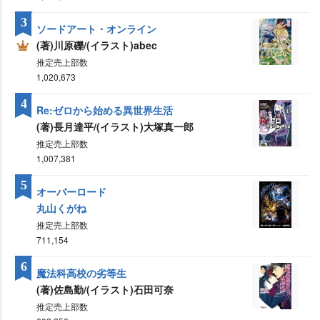
3
ソードアート・オンライン
(著)川原礫/(イラスト)abec
推定売上部数
1,020,673
4
Re:ゼロから始める異世界生活
(著)長月達平/(イラスト)大塚真一郎
推定売上部数
1,007,381
5
オーバーロード
丸山くがね
推定売上部数
711,154
6
魔法科高校の劣等生
(著)佐島勤/(イラスト)石田可奈
推定売上部数