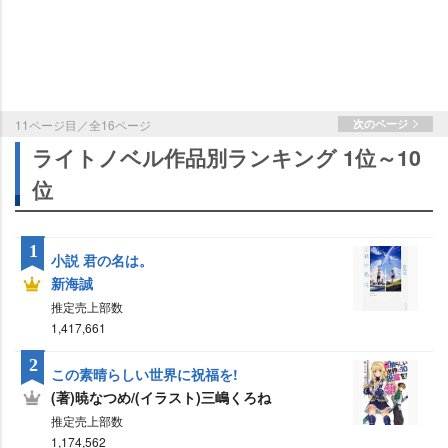
11ページ目／全16ページ
次のページ
ライトノベル作品別ランキング 1位～10
位
1
小説 君の名は。
新海誠
推定売上部数
1,417,661
2
この素晴らしい世界に祝福を!
(著)暁なつめ/(イラスト)三嶋くろね
推定売上部数
1,174,562