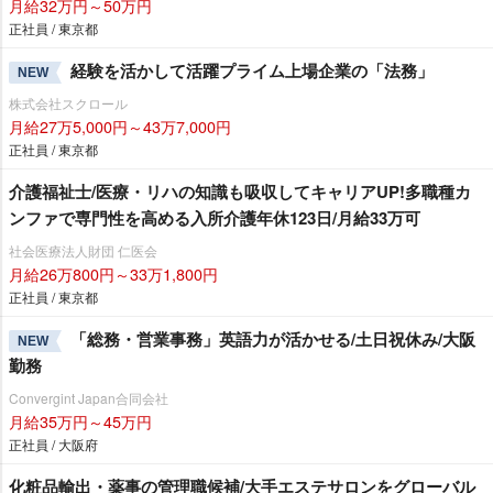
月給32万円～50万円
正社員 / 東京都
経験を活かして活躍プライム上場企業の「法務」
NEW
株式会社スクロール
月給27万5,000円～43万7,000円
正社員 / 東京都
介護福祉士/医療・リハの知識も吸収してキャリアUP!多職種カ
ンファで専門性を高める入所介護年休123日/月給33万可
社会医療法人財団 仁医会
月給26万800円～33万1,800円
正社員 / 東京都
「総務・営業事務」英語力が活かせる/土日祝休み/大阪
NEW
勤務
Convergint Japan合同会社
月給35万円～45万円
正社員 / 大阪府
化粧品輸出・薬事の管理職候補/大手エステサロンをグローバル