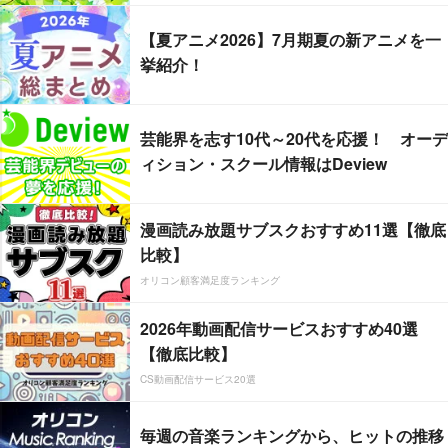
【夏アニメ2026】7月期夏の新アニメを一
挙紹介！
芸能界を志す10代～20代を応援！ オーデ
ィション・スクール情報はDeview
漫画読み放題サブスクおすすめ11選【徹底
比較】
オリコン顧客満足度ランキング
2026年動画配信サービスおすすめ40選
【徹底比較】
CS動画配信サービス20選
毎週の音楽ランキングから、ヒットの推移