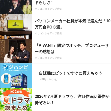
ドらしさ”
オリコンタイアップ特集
パソコンメーカー社員が本気で選んだ「10
万円台PC３選」
オリコンタイアップ特集
『VIVANT』限定ウオッチ、プロデューサ
ーの感想は
オリコンタイアップ特集
自販機にピッ！ですぐに買えちゃう
（PR）ジハンピ
2026年7月夏ドラマも、注目作＆話題作が
勢ぞろい！