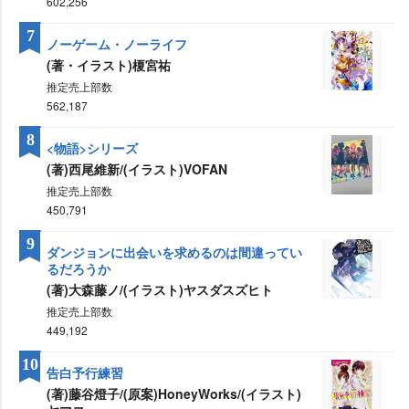
602,256
7
ノーゲーム・ノーライフ
(著・イラスト)榎宮祐
推定売上部数
562,187
8
<物語>シリーズ
(著)西尾維新/(イラスト)VOFAN
推定売上部数
450,791
9
ダンジョンに出会いを求めるのは間違ってい
るだろうか
(著)大森藤ノ/(イラスト)ヤスダスズヒト
推定売上部数
449,192
10
告白予行練習
(著)藤谷燈子/(原案)HoneyWorks/(イラスト)