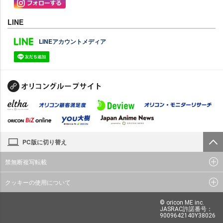
LINE
LINEアカウントメディア
PC版に切り替え
禁無断複写転載
クッキーの使用について
© oricon ME inc.
JASRAC許諾番号：
9009642140Y38026