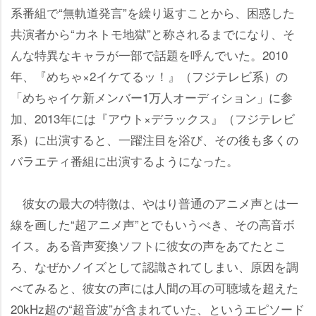
系番組で“無軌道発言”を繰り返すことから、困惑した
共演者から“カネトモ地獄”と称されるまでになり、そ
んな特異なキャラが一部で話題を呼んでいた。2010
年、『めちゃ×2イケてるッ！』（フジテレビ系）の
「めちゃイケ新メンバー1万人オーディション」に参
加、2013年には『アウト×デラックス』（フジテレビ
系）に出演すると、一躍注目を浴び、その後も多くの
バラエティ番組に出演するようになった。
彼女の最大の特徴は、やはり普通のアニメ声とは一
線を画した“超アニメ声”とでもいうべき、その高音ボ
イス。ある音声変換ソフトに彼女の声をあてたとこ
ろ、なぜかノイズとして認識されてしまい、原因を調
べてみると、彼女の声には人間の耳の可聴域を超えた
20kHz超の“超音波”が含まれていた、というエピソード