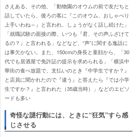
さえある。その他、「動物園のオウムの前で友だちと
話していたら、後ろの客に『このオウム、おしゃべり
上手いわね～』と言われ、しょうがなく話し続けた」
「就職試験の面接の際、いつも『君、その声ふざけて
るの？』と言われる」などなど、“声”に関する逸話に
は事欠かない。また、150cmの身長と童顔から、「30
代でも居酒屋で免許証の提示を求められる」「横浜中
華街の食べ放題で、支払いのとき『中学生ですか？』
と店員に聞かれたので『違う』と答えたら『では小学
生ですか？』と言われた（35歳当時）」などのエピソ
ードも多い
奇怪な謎行動には、ときに“狂気”すら感
じさせる