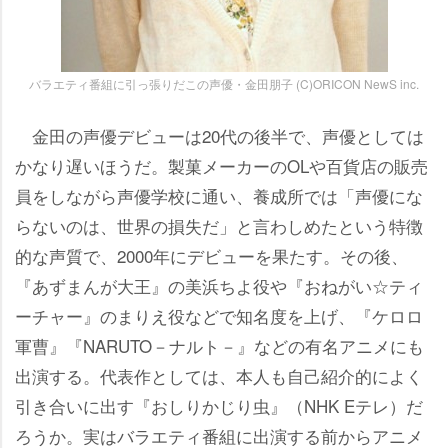
バラエティ番組に引っ張りだこの声優・金田朋子 (C)ORICON NewS inc.
金田の声優デビューは20代の後半で、声優としては
かなり遅いほうだ。製菓メーカーのOLや百貨店の販売
員をしながら声優学校に通い、養成所では「声優にな
らないのは、世界の損失だ」と言わしめたという特徴
的な声質で、2000年にデビューを果たす。その後、
『あずまんが大王』の美浜ちよ役や『おねがい☆ティ
ーチャー』のまりえ役などで知名度を上げ、『ケロロ
軍曹』『NARUTO－ナルト－』などの有名アニメにも
出演する。代表作としては、本人も自己紹介的によく
引き合いに出す『おしりかじり虫』（NHK Eテレ）だ
ろうか。実はバラエティ番組に出演する前からアニメ