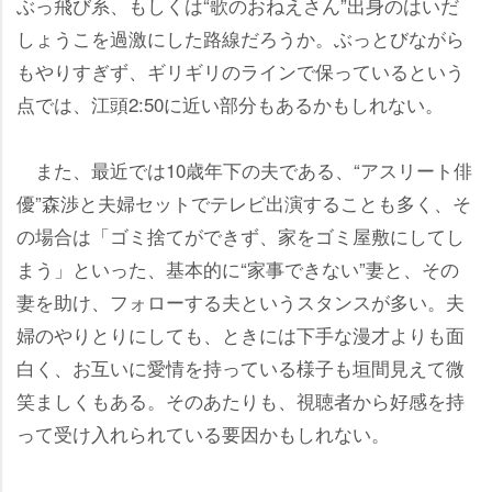
ぶっ飛び系、もしくは“歌のおねえさん”出身のはいだ
しょうこを過激にした路線だろうか。ぶっとびながら
もやりすぎず、ギリギリのラインで保っているという
点では、江頭2:50に近い部分もあるかもしれない。
また、最近では10歳年下の夫である、“アスリート俳
優”森渉と夫婦セットでテレビ出演することも多く、そ
の場合は「ゴミ捨てができず、家をゴミ屋敷にしてし
まう」といった、基本的に“家事できない”妻と、その
妻を助け、フォローする夫というスタンスが多い。夫
婦のやりとりにしても、ときには下手な漫才よりも面
白く、お互いに愛情を持っている様子も垣間見えて微
笑ましくもある。そのあたりも、視聴者から好感を持
って受け入れられている要因かもしれない。