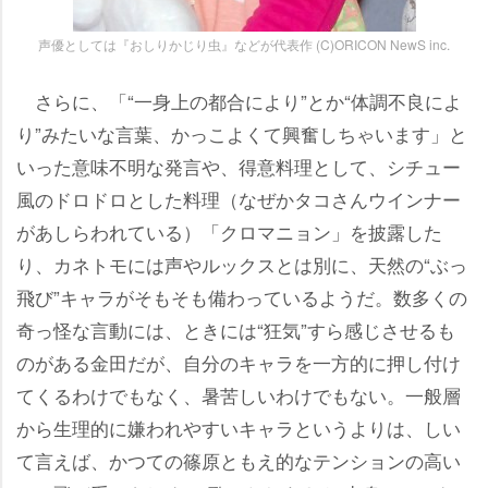
声優としては『おしりかじり虫』などが代表作 (C)ORICON NewS inc.
さらに、「“一身上の都合により”とか“体調不良によ
り”みたいな言葉、かっこよくて興奮しちゃいます」と
いった意味不明な発言や、得意料理として、シチュー
風のドロドロとした料理（なぜかタコさんウインナー
があしらわれている）「クロマニョン」を披露した
り、カネトモには声やルックスとは別に、天然の“ぶっ
飛び”キャラがそもそも備わっているようだ。数多くの
奇っ怪な言動には、ときには“狂気”すら感じさせるも
のがある金田だが、自分のキャラを一方的に押し付け
てくるわけでもなく、暑苦しいわけでもない。一般層
から生理的に嫌われやすいキャラというよりは、しい
て言えば、かつての篠原ともえ的なテンションの高い