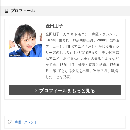
プロフィール
金田朋子
金田朋子（カネダ トモコ） 声優・タレント。
5月29日生まれ、神奈川県出身。2000年に声優
デビューし、NHKアニメ『おしりかじり虫』シ
リーズのおしりかじり虫18世役や、テレビ東京
系アニメ『あずまんが大王』の美浜ちよ役など
を担当。13年11月、俳優・森渉と結婚。17年6
月、第1子となる女児を出産。24年７月、離婚
したことを発表。
プロフィールをもっと見る
声優
タレント