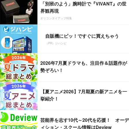
「別班のよう」腕時計で『VIVANT』の世
界観再現
オリコンタイアップ特集
自販機にピッ！ですぐに買えちゃう
（PR）ジハンピ
2026年7月夏ドラマも、注目作＆話題作が
勢ぞろい！
【夏アニメ2026】7月期夏の新アニメを一
挙紹介！
芸能界を志す10代～20代を応援！ オーデ
ィション・スクール情報はDeview