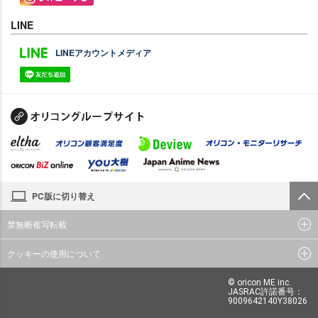
LINE
LINEアカウントメディア
PC版に切り替え
禁無断複写転載
クッキーの使用について
© oricon ME inc.
JASRAC許諾番号：
9009642140Y38026