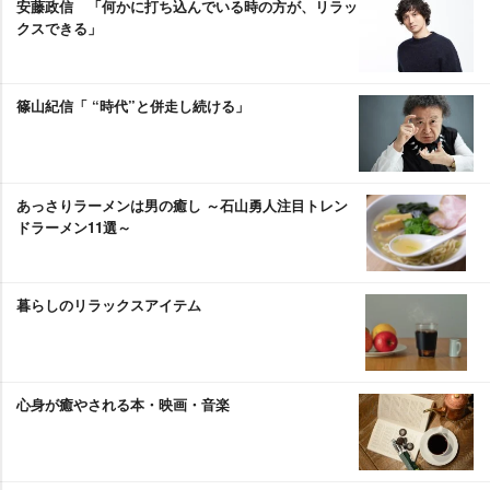
安藤政信 「何かに打ち込んでいる時の方が、リラッ
クスできる」
篠山紀信「 “時代”と併走し続ける」
あっさりラーメンは男の癒し ～石山勇人注目トレン
ドラーメン11選～
暮らしのリラックスアイテム
心身が癒やされる本・映画・音楽