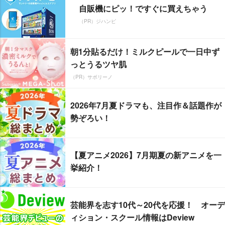
自販機にピッ！ですぐに買えちゃう
（PR）ジハンピ
朝1分貼るだけ！ミルクピールで一日中ず
っとうるツヤ肌
（PR）サボリーノ
2026年7月夏ドラマも、注目作＆話題作が
勢ぞろい！
【夏アニメ2026】7月期夏の新アニメを一
挙紹介！
芸能界を志す10代～20代を応援！ オーデ
ィション・スクール情報はDeview