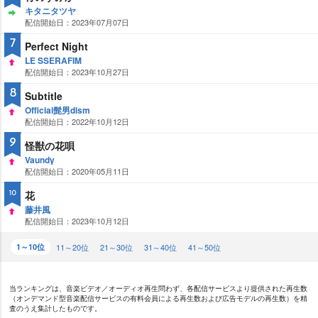
キタニタツヤ
配信開始日：2023年07月07日
ST
AY
7
Perfect Night
LE SSERAFIM
配信開始日：2023年10月27日
UP
8
Subtitle
Official髭男dism
配信開始日：2022年10月12日
UP
9
怪獣の花唄
Vaundy
配信開始日：2020年05月11日
UP
花
10
藤井風
配信開始日：2023年10月12日
UP
1～10位
11～20位
21～30位
31～40位
41～50位
当ランキングは、音楽ビデオ／オーディオ再生問わず、各配信サービスより提供された再生数
（オンデマンド型音楽配信サービスの有料会員による再生数および広告モデルの再生数）を精
査のうえ集計したものです。