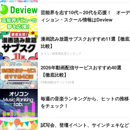
芸能界を志す10代～20代を応援！ オーデ
ィション・スクール情報はDeview
漫画読み放題サブスクおすすめ11選【徹底
比較】
オリコン顧客満足度ランキング
2026年動画配信サービスおすすめ40選
【徹底比較】
CS動画配信サービス20選
毎週の音楽ランキングから、ヒットの推移
をチェック！
試写会、登壇イベント、サインチェキなど