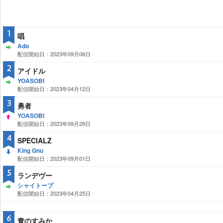
1
唱
Ado
配信開始日：2023年09月06日
ST
AY
2
アイドル
YOASOBI
配信開始日：2023年04月12日
ST
AY
3
勇者
YOASOBI
配信開始日：2023年09月29日
UP
4
SPECIALZ
King Gnu
配信開始日：2023年09月01日
DO
WN
5
ランデヴー
シャイトープ
配信開始日：2023年04月25日
ST
AY
6
青のすみか