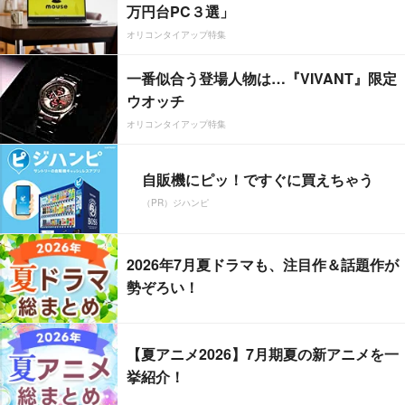
万円台PC３選」
オリコンタイアップ特集
一番似合う登場人物は…『VIVANT』限定
ウオッチ
オリコンタイアップ特集
自販機にピッ！ですぐに買えちゃう
（PR）ジハンピ
2026年7月夏ドラマも、注目作＆話題作が
勢ぞろい！
【夏アニメ2026】7月期夏の新アニメを一
挙紹介！