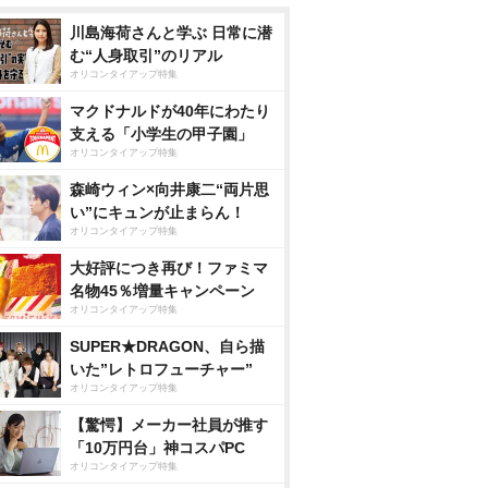
川島海荷さんと学ぶ 日常に潜
む“人身取引”のリアル
オリコンタイアップ特集
マクドナルドが40年にわたり
支える「小学生の甲子園」
オリコンタイアップ特集
森崎ウィン×向井康二“両片思
い”にキュンが止まらん！
オリコンタイアップ特集
大好評につき再び！ファミマ
名物45％増量キャンペーン
オリコンタイアップ特集
SUPER★DRAGON、自ら描
いた”レトロフューチャー”
オリコンタイアップ特集
【驚愕】メーカー社員が推す
「10万円台」神コスパPC
オリコンタイアップ特集