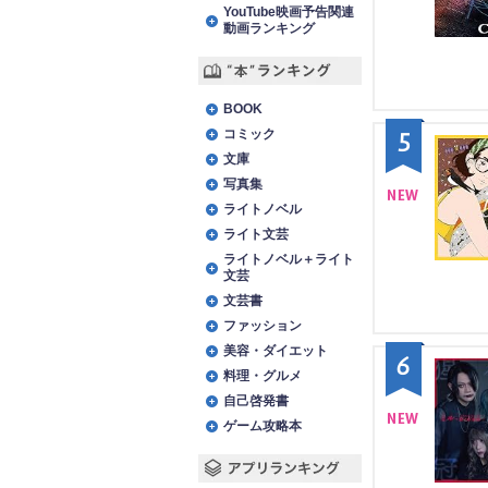
NE
YouTube映画予告関連
動画ランキング
W
“本”ランキング
BOOK
コミック
5
文庫
写真集
ライトノベル
NE
ライト文芸
W
ライトノベル＋ライト
文芸
文芸書
ファッション
美容・ダイエット
6
料理・グルメ
自己啓発書
ゲーム攻略本
NE
W