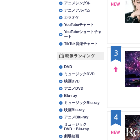
アニメシングル
アニメアルバム
NE
カラオケ
W
YouTubeチャート
YouTubeショートチャ
ート
TikTok音楽チャート
3
映像ランキング
DVD
ミュージックDVD
UP
映画DVD
アニメDVD
Blu-ray
ミュージックBlu-ray
映画Blu-ray
4
アニメBlu-ray
ミュージック
DVD・Blu-ray
劇場映画