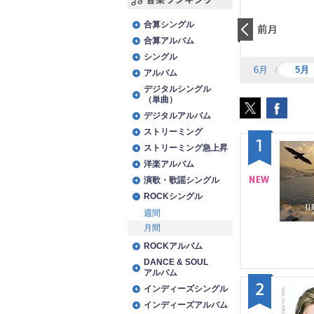
音楽ランキング
合算シングル
合算アルバム
前日
シングル
6月
5月
アルバム
デジタルシングル
（単曲）
デジタルアルバム
ストリーミング
1
ストリーミング急上昇
洋楽アルバム
演歌・歌謡シングル
ROCKシングル
NE
週間
W
月間
ROCKアルバム
DANCE & SOUL
アルバム
2
インディーズシングル
インディーズアルバム