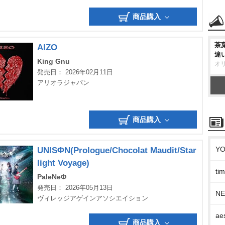
商品購入
茶
AIZO
違
King Gnu
オ
発売日： 2026年02月11日
アリオラジャパン
商品購入
Y
UNISΦN(Prologue/Chocolat Maudit/Star
light Voyage)
t
PaleNeΦ
発売日： 2026年05月13日
N
ヴィレッジアゲインアソシエイション
ae
商品購入