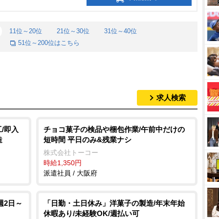
11位～20位
21位～30位
31位～40位
51位～200位はこちら
求人検索
/即入
チョコ菓子の検品や梱包作業/午前中だけの
造
短時間 平日のみ&残業ナシ
株式会社トーコー
時給1,350円
派遣社員 / 大阪府
週2日～
「日勤・土日休み」洋菓子の製造/年末年始
休暇あり/未経験OK/週払い可