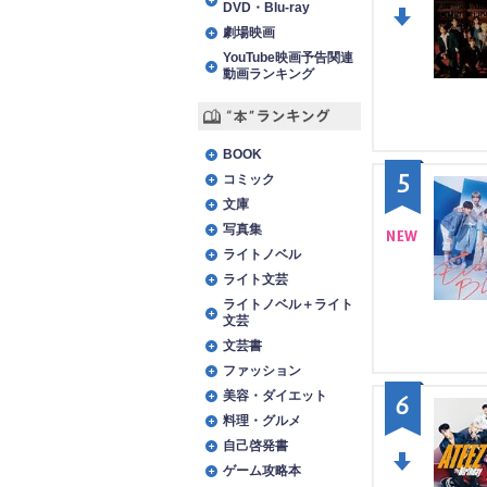
DVD・Blu-ray
劇場映画
DO
YouTube映画予告関連
動画ランキング
WN
“本”ランキング
BOOK
5
コミック
文庫
写真集
ライトノベル
NE
ライト文芸
W
ライトノベル＋ライト
文芸
文芸書
ファッション
美容・ダイエット
6
料理・グルメ
自己啓発書
ゲーム攻略本