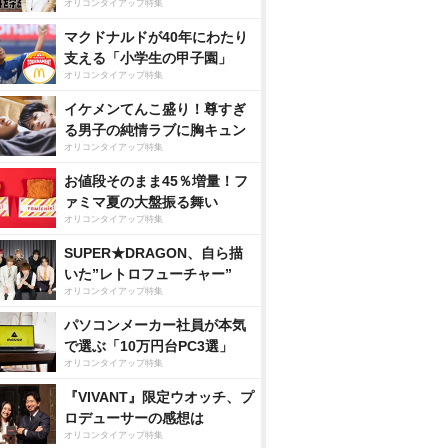
オリコンタイアップ特集
マクドナルドが40年にわたり
支える「小学生の甲子園」
オリコンタイアップ特集
イケメンてんこ盛り！尊すぎ
る男子の純情ラブに胸キュン
オリコンタイアップ特集
お値段そのまま45％増量！フ
ァミマ夏の大盤振る舞い
オリコンタイアップ特集
SUPER★DRAGON、自ら描
いた”レトロフューチャー”
オリコンタイアップ特集
パソコンメーカー社員が本気
で選ぶ「10万円台PC3選」
オリコンタイアップ特集
『VIVANT』限定ウオッチ、プ
ロデューサーの感想は
オリコンタイアップ特集