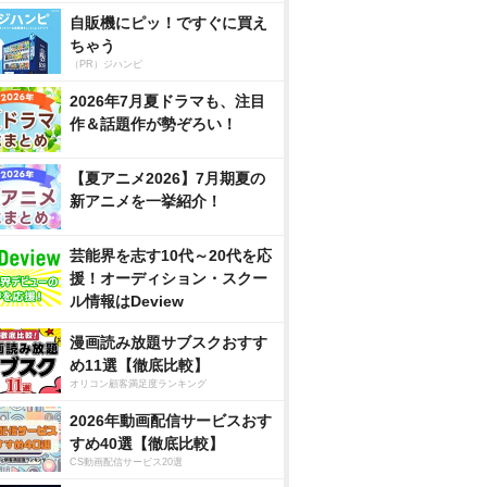
自販機にピッ！ですぐに買え
ちゃう
（PR）ジハンピ
2026年7月夏ドラマも、注目
作＆話題作が勢ぞろい！
【夏アニメ2026】7月期夏の
新アニメを一挙紹介！
芸能界を志す10代～20代を応
援！オーディション・スクー
ル情報はDeview
漫画読み放題サブスクおすす
め11選【徹底比較】
オリコン顧客満足度ランキング
2026年動画配信サービスおす
すめ40選【徹底比較】
CS動画配信サービス20選