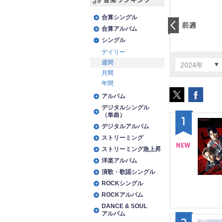
音楽ランキング
合算シングル
合算アルバム
前日
シングル
デイリー
週間
2024年
月間
年間
アルバム
デジタルシングル
（単曲）
1
デジタルアルバム
ストリーミング
ストリーミング急上昇
NE
洋楽アルバム
演歌・歌謡シングル
W
ROCKシングル
ROCKアルバム
DANCE & SOUL
アルバム