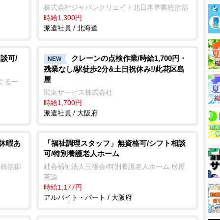
株式会社ジャパンクリエイト北日本事業統括部
時給1,300円
派遣社員 / 北海道
談可/
クレーンの点検作業/時給1,700円・
NEW
残業なし/駅徒歩2分&土日祝休み!/此花区島
屋
ぐるー
関東サービス株式会社
時給1,700円
派遣社員 / 大阪府
期休暇あ
「福祉調理スタッフ」無資格可/シフト相談
可/特別養護老人ホーム
業統括部
社会福祉法人三篠会/特別養護老人ホーム 松屋
茶論
時給1,177円
アルバイト・パート / 大阪府