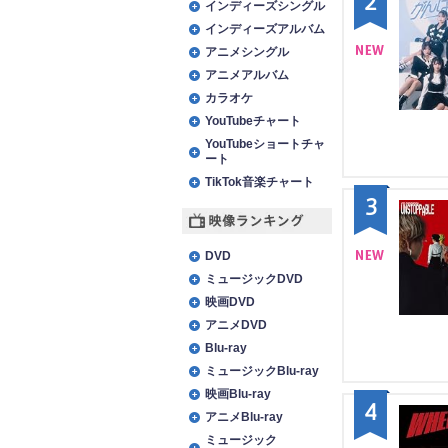
2
インディーズシングル
インディーズアルバム
アニメシングル
アニメアルバム
NE
カラオケ
W
YouTubeチャート
YouTubeショートチャ
ート
TikTok音楽チャート
3
映像ランキング
DVD
ミュージックDVD
NE
映画DVD
W
アニメDVD
Blu-ray
ミュージックBlu-ray
映画Blu-ray
4
アニメBlu-ray
ミュージック