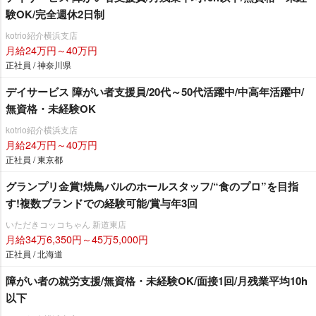
験OK/完全週休2日制
kotrio紹介横浜支店
月給24万円～40万円
正社員 / 神奈川県
デイサービス 障がい者支援員/20代～50代活躍中/中高年活躍中/
無資格・未経験OK
kotrio紹介横浜支店
月給24万円～40万円
正社員 / 東京都
グランプリ金賞!焼鳥バルのホールスタッフ/“食のプロ”を目指
す!複数ブランドでの経験可能/賞与年3回
いただきコッコちゃん 新道東店
月給34万6,350円～45万5,000円
正社員 / 北海道
障がい者の就労支援/無資格・未経験OK/面接1回/月残業平均10h
以下