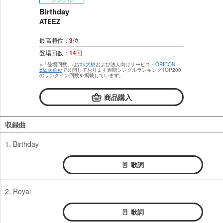
Birthday
ATEEZ
最高順位：
3
位
登場回数：
14
回
※「登場回数」は
you大樹
および法人向けサービス・
ORICON
BiZ online
で公開しております週間シングルランキングTOP200
のランクイン回数を掲載しています。
商品購入
収録曲
1. Birthday
歌詞
2. Royal
歌詞