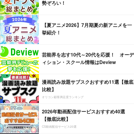
勢ぞろい！
【夏アニメ2026】7月期夏の新アニメを一
挙紹介！
芸能界を志す10代～20代を応援！ オーデ
ィション・スクール情報はDeview
漫画読み放題サブスクおすすめ11選【徹底
比較】
オリコン顧客満足度ランキング
2026年動画配信サービスおすすめ40選
【徹底比較】
CS動画配信サービス20選