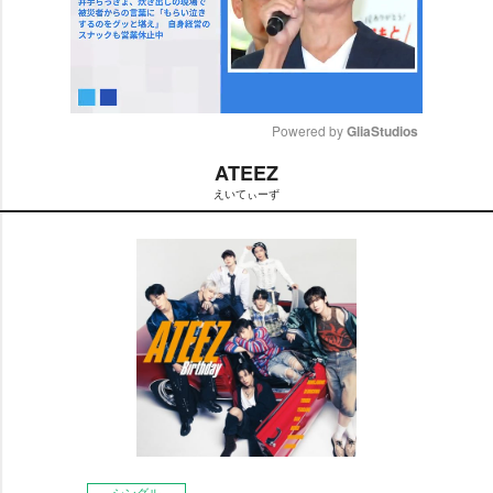
Powered by 
GliaStudios
ATEEZ
M
えいてぃーず
u
t
e
シングル