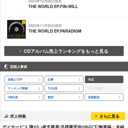
2023年12月06日発売
THE WORLD EP.FIN:WILL
2022年11月30日発売
THE WORLD EP.PARADIGM
CDアルバム売上ランキングをもっと見る
芸能人事典
芸能人TOP
記事
作品
ランキング情報
TV出演
ドラマ出演
CM出演
歌詞
音楽配信
求人特集
さらに見る
デイサービス 障がい者支援員/月残業平均10h以下/無資格・未経