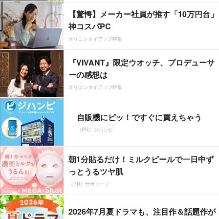
【驚愕】メーカー社員が推す「10万円台」
神コスパPC
オリコンタイアップ特集
『VIVANT』限定ウオッチ、プロデューサ
ーの感想は
オリコンタイアップ特集
自販機にピッ！ですぐに買えちゃう
（PR）ジハンピ
朝1分貼るだけ！ミルクピールで一日中ず
っとうるツヤ肌
（PR）サボリーノ
2026年7月夏ドラマも、注目作＆話題作が