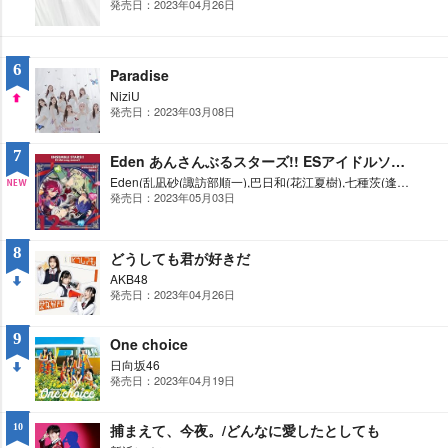
発売日：2023年04月26日
DO
WN
6
Paradise
NiziU
発売日：2023年03月08日
UP
7
Eden あんさんぶるスターズ!! ESアイドルソング season3 Adam「Melting Rouge Soul」/Eve「Ruby Love」
Eden(乱凪砂(諏訪部順一),巴日和(花江夏樹),七種茨(逢坂良太),漣ジュン(内田雄馬))
発売日：2023年05月03日
NE
W
8
どうしても君が好きだ
AKB48
発売日：2023年04月26日
DO
WN
9
One choice
日向坂46
発売日：2023年04月19日
DO
WN
捕まえて、今夜。/どんなに愛したとしても
10