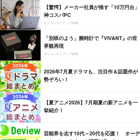
【驚愕】メーカー社員が推す「10万円台」
神コスパPC
オリコンタイアップ特集
「別班のよう」腕時計で『VIVANT』の世
界観再現
オリコンタイアップ特集
2026年7月夏ドラマも、注目作＆話題作が
勢ぞろい！
【夏アニメ2026】7月期夏の新アニメを一
挙紹介！
芸能界を志す10代～20代を応援！ オーデ