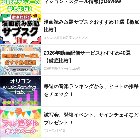
ィション・スクール情報はDeview
漫画読み放題サブスクおすすめ11選【徹底
比較】
オリコン顧客満足度ランキング
2026年動画配信サービスおすすめ40選
【徹底比較】
CS動画配信サービス20選
毎週の音楽ランキングから、ヒットの推移
をチェック！
試写会、登壇イベント、サインチェキなど
プレゼント！
プレゼント特集