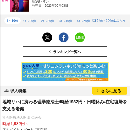
新浜レオン
発売日：2023年05月03日
NE
W
1～10位
11～20位
21～30位
31～40位
41～50位
51位～200位はこちら
ランキング一覧へ
求人特集
さらに見る
地域リハに携わる理学療法士/時給1932円・日曜休み/在宅復帰を
支える老健
社会医療法人財団 仁医会
時給1,932円～
アルバイト・パート / 東京都