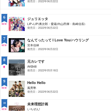
発売日：2022年06月22日
NE
W
6
ジュリエッタ
LIP×LIP(勇次郎・愛蔵/内山昂輝・島崎信長)
発売日：2022年06月22日
NE
W
7
なんてったって I Love You/ハウリング
宮本佳林
発売日：2022年06月22日
NE
W
8
元カレです
AKB48
発売日：2022年05月18日
UP
9
Hello Hello
風男塾
発売日：2022年06月22日
NE
W
未来理想計画
10
いちぜん!