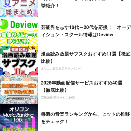
挙紹介！
芸能界を志す10代～20代を応援！ オーデ
ィション・スクール情報はDeview
漫画読み放題サブスクおすすめ11選【徹底
比較】
オリコン顧客満足度ランキング
2026年動画配信サービスおすすめ40選
【徹底比較】
CS動画配信サービス20選
毎週の音楽ランキングから、ヒットの推移
をチェック！