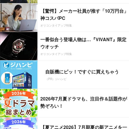
【驚愕】メーカー社員が推す「10万円台」
神コスパPC
オリコンタイアップ特集
一番似合う登場人物は…『VIVANT』限定
ウオッチ
オリコンタイアップ特集
自販機にピッ！ですぐに買えちゃう
（PR）ジハンピ
2026年7月夏ドラマも、注目作＆話題作が
勢ぞろい！
【夏アニメ2026】7月期夏の新アニメを一