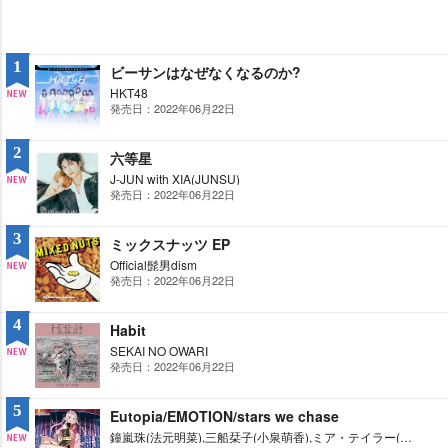
1
ビーサンはなぜなくなるのか?
HKT48
発売日：2022年06月22日
NE
W
2
六等星
J-JUN with XIA(JUNSU)
発売日：2022年06月22日
NE
W
3
ミックスナッツ EP
Official髭男dism
発売日：2022年06月22日
NE
W
4
Habit
SEKAI NO OWARI
発売日：2022年06月22日
NE
W
5
Eutopia/EMOTION/stars we chase
鐘嵐珠(法元明菜),三船栞子(小泉萌香),ミア・テイラー(内田秀) from 虹ヶ咲学園スクールアイドル同好会