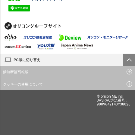
PC版に切り替え
禁無断複写転載
クッキーの使用について
© oricon ME inc.
JASRAC許諾番号：
9009642140Y38026