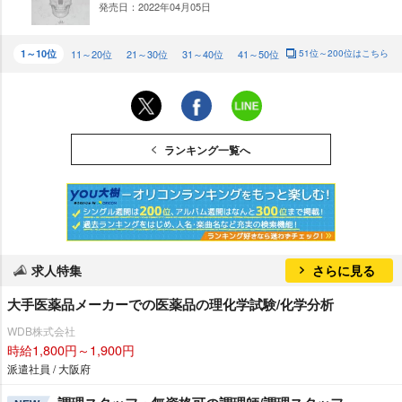
発売日：2022年04月05日
NE
W
1～10位
11～20位
21～30位
31～40位
41～50位
51位～200位はこちら
ランキング一覧へ
求人特集
さらに見る
大手医薬品メーカーでの医薬品の理化学試験/化学分析
WDB株式会社
時給1,800円～1,900円
派遣社員 / 大阪府