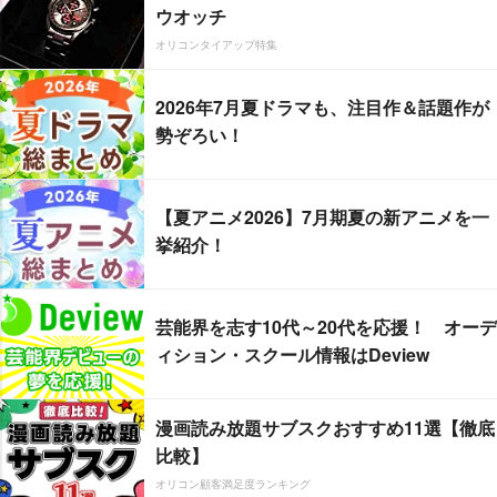
ウオッチ
オリコンタイアップ特集
2026年7月夏ドラマも、注目作＆話題作が
勢ぞろい！
【夏アニメ2026】7月期夏の新アニメを一
挙紹介！
芸能界を志す10代～20代を応援！ オーデ
ィション・スクール情報はDeview
漫画読み放題サブスクおすすめ11選【徹底
比較】
オリコン顧客満足度ランキング