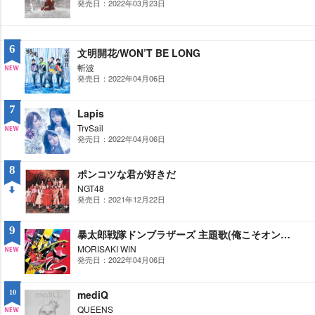
発売日：2022年03月23日
DO
WN
6
文明開花/WON’T BE LONG
斬波
発売日：2022年04月06日
NE
W
7
Lapis
TrySail
発売日：2022年04月06日
NE
W
8
ポンコツな君が好きだ
NGT48
発売日：2021年12月22日
DO
WN
9
暴太郎戦隊ドンブラザーズ 主題歌(俺こそオンリーワン/Don’t Boo!ドンブラザーズ)
MORISAKI WIN
発売日：2022年04月06日
NE
W
mediQ
10
QUEENS