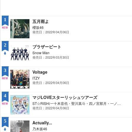
1
五月雨よ
櫻坂46
発売日：2022年04月06日
NE
W
2
ブラザービート
Snow Man
発売日：2022年03月30日
DO
WN
3
Voltage
ITZY
発売日：2022年04月06日
NE
W
4
マジLOVEスターリッシュツアーズ
ST☆RISH(一十木音也・聖川真斗・四ノ宮那月・一ノ瀬トキヤ・神宮寺レン・来栖翔・愛島セシル/CV:寺島拓篤・鈴村健一・谷山紀章・宮野真守・諏訪部順一・下野紘・鳥海浩輔)
発売日：2022年04月06日
NE
W
5
Actually...
乃木坂46