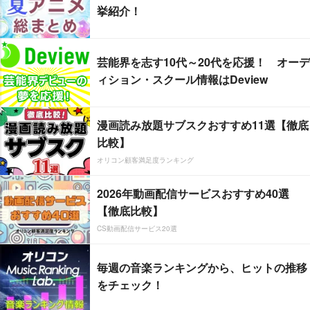
挙紹介！
芸能界を志す10代～20代を応援！ オーデ
ィション・スクール情報はDeview
漫画読み放題サブスクおすすめ11選【徹底
比較】
オリコン顧客満足度ランキング
2026年動画配信サービスおすすめ40選
【徹底比較】
CS動画配信サービス20選
毎週の音楽ランキングから、ヒットの推移
をチェック！