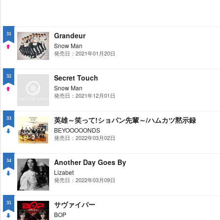
Grandeur
31
Snow Man
発売日：2021年01月20日
UP
Secret Touch
32
Snow Man
発売日：2021年12月01日
UP
英雄～笑って!ショパン先輩～/ハムカツ黙示録
33
BEYOOOOONDS
発売日：2022年03月02日
DO
WN
Another Day Goes By
34
Lizabet
発売日：2022年03月09日
DO
WN
サヴァイバー
35
BOP