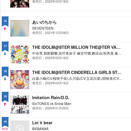
発売日：2022年03月16日
DO
WN
あいのちから
36
SEVENTEEN
発売日：2021年12月08日
UP
THE IDOLM@STER MILLION THE@TER VARIETY 01(ワールド・アスレチック・COOK-KING～勝者必食!?スポ食の秋～/ショコラブル*イブ)
37
中谷育,我那覇響,佐竹美奈子,篠宮可憐,舞浜歩/所恵美,春日未来,高山紗代子,野々原茜,望月杏奈
発売日：2022年03月16日
DO
WN
THE IDOLM@STER CINDERELLA GIRLS STARLIGHT MASTER R/LOCK ON! 03 かぼちゃ姫
38
白坂小梅(CV:桜咲千依),久川凪(CV:立花日菜),関裕美(CV:会沢紗弥),森久保乃々(CV:高橋花林),椎名法子(CV:都丸ちよ)
発売日：2022年03月16日
DO
WN
Imitation Rain/D.D.
38
SixTONES vs Snow Man
発売日：2020年01月22日
UP
Let it beat
40
BIGMAMA