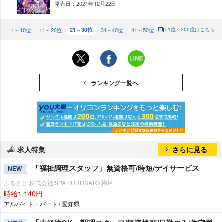
発売日：2021年12月22日
NE
W
1～10位
11～20位
21～30位
31～40位
41～50位
51位～200位はこちら
ランキング一覧へ
求人特集
さらに見る
「福祉調理スタッフ」無資格可/時短/デイサービス
NEW
ふるさと 株式会社/SPA FURUSATO 梅坪
時給1,140円
アルバイト・パート / 愛知県