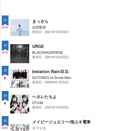
まっさら
21
吉岡聖恵
発売日：2021年12月22日
NE
W
URGE
22
BLACKNAZARENE
発売日：2021年12月22日
NE
W
Imitation Rain/D.D.
23
SixTONES vs Snow Man
発売日：2020年01月22日
UP
ヘタレたちよ
24
STU48
発売日：2021年10月20日
DO
WN
メイビージュエリー/泡ユキ電車
25
スリジエ