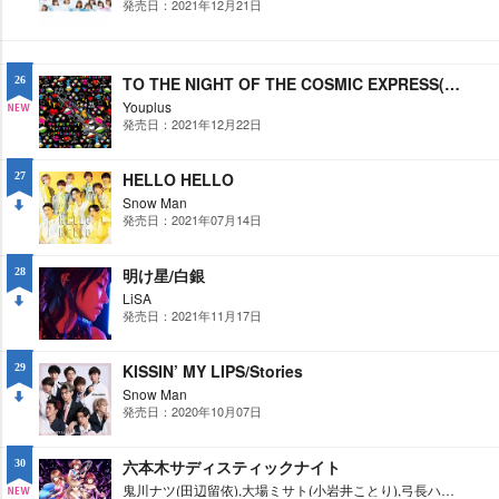
発売日：2021年12月21日
NE
W
TO THE NIGHT OF THE COSMIC EXPRESS(Last Laugh/ぐるぐる/銀河鉄道の夜に/Seize the day)
26
Youplus
発売日：2021年12月22日
NE
W
HELLO HELLO
27
Snow Man
発売日：2021年07月14日
DO
WN
明け星/白銀
28
LiSA
発売日：2021年11月17日
DO
WN
KISSIN’ MY LIPS/Stories
29
Snow Man
発売日：2020年10月07日
DO
WN
六本木サディスティックナイト
30
鬼川ナツ(田辺留依),大場ミサト(小岩井ことり),弓長ハル(渕上舞),栗原アズサ(豊田萌絵)