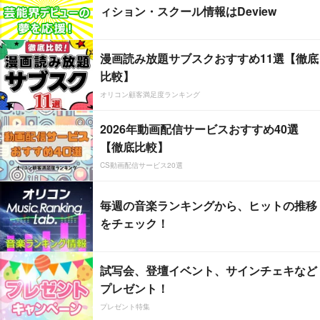
ィション・スクール情報はDeview
漫画読み放題サブスクおすすめ11選【徹底
比較】
オリコン顧客満足度ランキング
2026年動画配信サービスおすすめ40選
【徹底比較】
CS動画配信サービス20選
毎週の音楽ランキングから、ヒットの推移
をチェック！
試写会、登壇イベント、サインチェキなど
プレゼント！
プレゼント特集