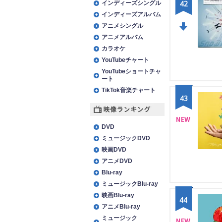
42
インディーズシングル
インディーズアルバム
アニメシングル
アニメアルバム
DO
カラオケ
WN
YouTubeチャート
YouTubeショートチャ
ート
TikTok音楽チャート
43
映像ランキング
DVD
NE
ミュージックDVD
W
映画DVD
アニメDVD
Blu-ray
ミュージックBlu-ray
映画Blu-ray
44
アニメBlu-ray
ミュージック