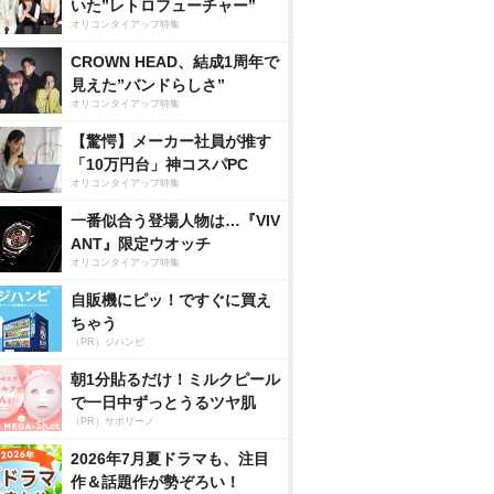
いた”レトロフューチャー”
オリコンタイアップ特集
CROWN HEAD、結成1周年で
見えた”バンドらしさ”
オリコンタイアップ特集
【驚愕】メーカー社員が推す
「10万円台」神コスパPC
オリコンタイアップ特集
一番似合う登場人物は…『VIV
ANT』限定ウオッチ
オリコンタイアップ特集
自販機にピッ！ですぐに買え
ちゃう
（PR）ジハンピ
朝1分貼るだけ！ミルクピール
で一日中ずっとうるツヤ肌
（PR）サボリーノ
2026年7月夏ドラマも、注目
作＆話題作が勢ぞろい！