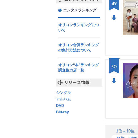
49
エンタメランキング
エンタメランキング
オリコンランキングにつ
DO
いて
WN
オリコン合算ランキング
の集計方法について
オリコン“本”ランキング
50
調査協力店一覧
DO
リリース情報
シングル
WN
アルバム
DVD
Blu-ray
1位～10位