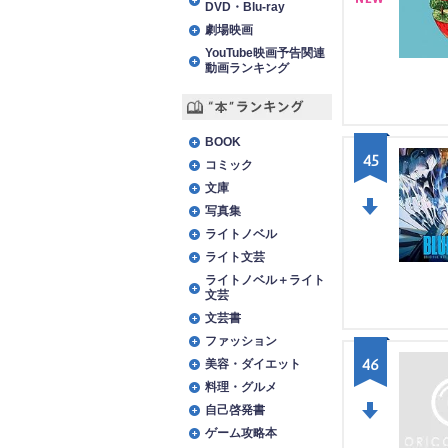
DVD・Blu-ray
NE
劇場映画
YouTube映画予告関連
W
動画ランキング
“本”ランキング
BOOK
45
コミック
文庫
写真集
DO
ライトノベル
ライト文芸
WN
ライトノベル＋ライト
文芸
文芸書
ファッション
46
美容・ダイエット
料理・グルメ
自己啓発書
ゲーム攻略本
DO