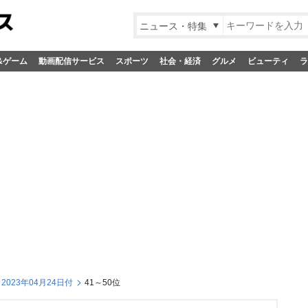
ニュース・特集
&ゲーム
動画配信サービス
スポーツ
社会・経済
グルメ
ビューティ
ラ
023年04月24日付
41～50位