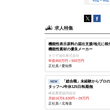
41位～50位
求人特集
機能性表示原料の届出支援/地元に根
機能性素材の優良メーカー
オリザ油化株式会社
年収450万円～550万円
正社員 / 愛知県
「総合職」未経験からプロの
NEW
タッフへ/年休125日/転勤無
峰延農業協同組合
月給16万6,630円～28万円
正社員 / 北海道