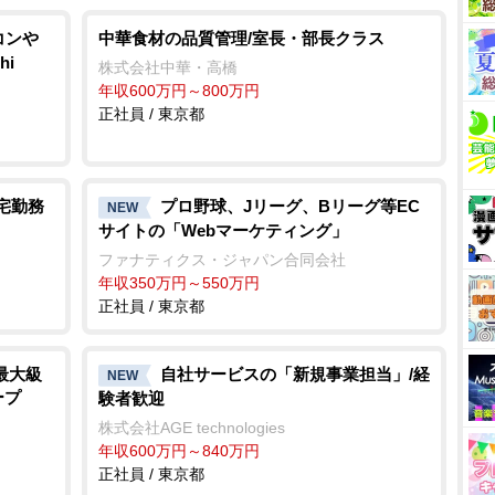
アコン
中華食材の品質管理/室長・部長クラス
hi
株式会社中華・高橋
年収600万円～800万円
正社員 / 東京都
在宅勤務
プロ野球、Jリーグ、Bリーグ等EC
NEW
サイトの「Webマーケティング」
ファナティクス・ジャパン合同会社
年収350万円～550万円
正社員 / 東京都
最大級
自社サービスの「新規事業担当」/経
NEW
ープ
験者歓迎
株式会社AGE technologies
年収600万円～840万円
正社員 / 東京都