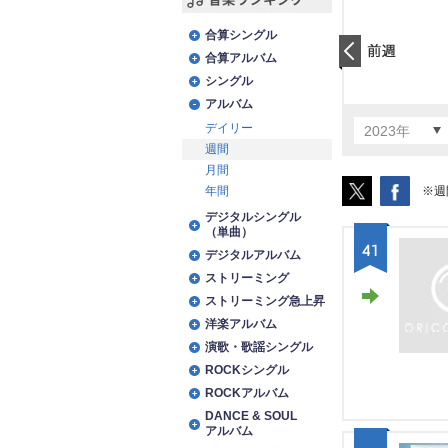
音楽ランキング
合算シングル
合算アルバム
前日
シングル
アルバム
デイリー
2023年
週間
月間
※週
年間
デジタルシングル
（単曲）
41
デジタルアルバム
ストリーミング
ストリーミング急上昇
STA
洋楽アルバム
演歌・歌謡シングル
Y
ROCKシングル
ROCKアルバム
DANCE & SOUL
アルバム