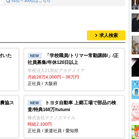
51位～300位はこちら
求人検索
付いた
「学校職員/トリマー常勤講師/」/正
NEW
社員募集/年休120日以上
学校法人21世紀アカデメイア
月給28万4,000円～38万円
正社員 / 大阪府
農協ス
トヨタ自動車 上郷工場で部品の検
NEW
査/特典168万/tutumi
株式会社テクノスマイル
時給2,100円
正社員 / 派遣社員 / 愛知県