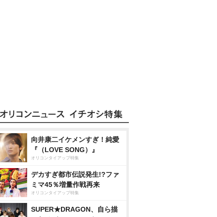
向井康二イケメンすぎ！純愛
『（LOVE SONG）』
オリコンタイアップ特集
デカすぎ都市伝説発生!?ファ
ミマ45％増量作戦再来
オリコンタイアップ特集
SUPER★DRAGON、自ら描